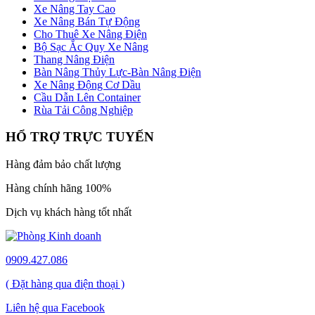
Xe Nâng Tay Cao
Xe Nâng Bán Tự Động
Cho Thuê Xe Nâng Điện
Bộ Sạc Ắc Quy Xe Nâng
Thang Nâng Điện
Bàn Nâng Thủy Lực-Bàn Nâng Điện
Xe Nâng Động Cơ Dầu
Cầu Dẫn Lên Container
Rùa Tải Công Nghiệp
HỔ TRỢ TRỰC TUYẾN
Hàng đảm bảo chất lượng
Hàng chính hãng 100%
Dịch vụ khách hàng tốt nhất
0909.427.086
( Đặt hàng qua điện thoại )
Liên hệ qua Facebook