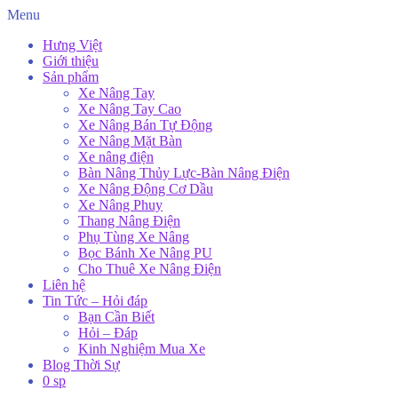
Menu
Hưng Việt
Giới thiệu
Sản phẩm
Xe Nâng Tay
Xe Nâng Tay Cao
Xe Nâng Bán Tự Động
Xe Nâng Mặt Bàn
Xe nâng điện
Bàn Nâng Thủy Lực-Bàn Nâng Điện
Xe Nâng Động Cơ Dầu
Xe Nâng Phuy
Thang Nâng Điện
Phụ Tùng Xe Nâng
Bọc Bánh Xe Nâng PU
Cho Thuê Xe Nâng Điện
Liên hệ
Tin Tức – Hỏi đáp
Bạn Cần Biết
Hỏi – Đáp
Kinh Nghiệm Mua Xe
Blog Thời Sự
0 sp