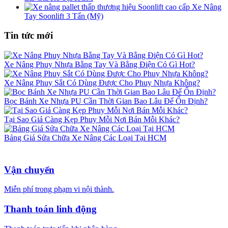
Xe Nâng
Tay Soonlift 3 Tấn (Mỹ)
Tin tức mới
Xe Nâng Phuy Nhựa Bằng Tay Và Bằng Điện Có Gì Hot?
Xe Nâng Phuy Sắt Có Dùng Được Cho Phuy Nhựa Không?
Bọc Bánh Xe Nhựa PU Cần Thời Gian Bao Lâu Để Ổn Định?
Tại Sao Giá Càng Kẹp Phuy Mỗi Nơi Bán Mỗi Khác?
Bảng Giá Sửa Chữa Xe Nâng Các Loại Tại HCM
Vận chuyển
Miễn phí trong phạm vi nội thành.
Thanh toán linh động