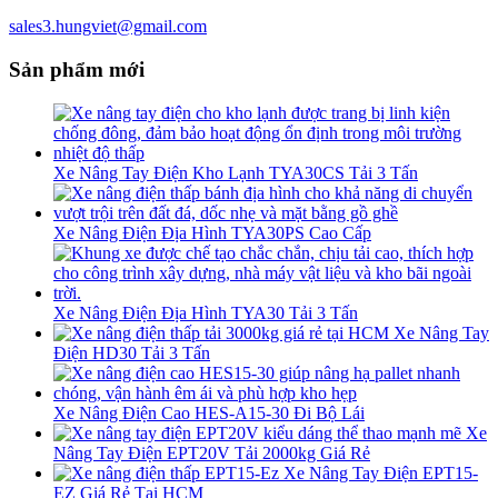
sales3.hungviet@gmail.com
Sản phẩm mới
Xe Nâng Tay Điện Kho Lạnh TYA30CS Tải 3 Tấn
Xe Nâng Điện Địa Hình TYA30PS Cao Cấp
Xe Nâng Điện Địa Hình TYA30 Tải 3 Tấn
Xe Nâng Tay
Điện HD30 Tải 3 Tấn
Xe Nâng Điện Cao HES-A15-30 Đi Bộ Lái
Xe
Nâng Tay Điện EPT20V Tải 2000kg Giá Rẻ
Xe Nâng Tay Điện EPT15-
EZ Giá Rẻ Tại HCM