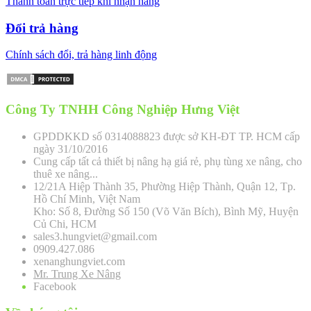
Thanh toán trực tiếp khi nhận hàng
Đổi trả hàng
Chính sách đổi, trả hàng linh động
Công Ty TNHH Công Nghiệp Hưng Việt
GPDDKKD số 0314088823 được sở KH-ĐT TP. HCM cấp
ngày 31/10/2016
Cung cấp tất cả thiết bị nâng hạ giá rẻ, phụ tùng xe nâng, cho
thuê xe nâng...
12/21A Hiệp Thành 35, Phường Hiệp Thành, Quận 12, Tp.
Hồ Chí Minh, Việt Nam
Kho: Số 8, Đường Số 150 (Võ Văn Bích), Bình Mỹ, Huyện
Củ Chi, HCM
sales3.hungviet@gmail.com
0909.427.086
xenanghungviet.com
Mr. Trung Xe Nâng
Facebook