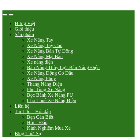
Hưng Việt
Giới thiệu
Sản phẩm
Xe Nâng Tay
Xe Nâng Tay Cao
Xe Nâng Bán Tự Động
Xe Nâng Mặt Bàn
Xe nâng điện
Bàn Nâng Thủy Lực-Bàn Nâng Điện
Xe Nâng Động Cơ Dầu
Xe Nâng Phuy
Thang Nâng Điện
Phụ Tùng Xe Nâng
Bọc Bánh Xe Nâng PU
Cho Thuê Xe Nâng Điện
Liên hệ
Tin Tức – Hỏi đáp
Bạn Cần Biết
Hỏi – Đáp
Kinh Nghiệm Mua Xe
Blog Thời Sự