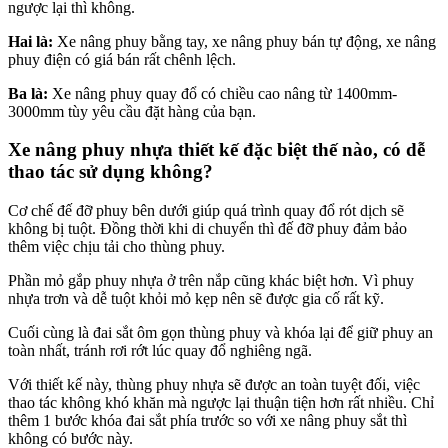
ngược lại thì không.
Hai là:
Xe nâng phuy bằng tay, xe nâng phuy bán tự động, xe nâng
phuy điện có giá bán rất chênh lệch.
Ba là:
Xe nâng phuy quay đổ có chiều cao nâng từ 1400mm-
3000mm tùy yêu cầu đặt hàng của bạn.
Xe nâng phuy nhựa thiết kế đặc biệt thế nào, có dễ
thao tác sử dụng không?
Cơ chế đế đỡ phuy bên dưới giúp quá trình quay đổ rót dịch sẽ
không bị tuột. Đồng thời khi di chuyển thì đế đỡ phuy đảm bảo
thêm việc chịu tải cho thùng phuy.
Phần mỏ gắp phuy nhựa ở trên nắp cũng khác biệt hơn. Vì phuy
nhựa trơn và dễ tuột khỏi mỏ kẹp nên sẽ được gia cố rất kỹ.
Cuối cùng là đai sắt ôm gọn thùng phuy và khóa lại để giữ phuy an
toàn nhất, tránh rơi rớt lúc quay đổ nghiêng ngã.
Với thiết kế này, thùng phuy nhựa sẽ được an toàn tuyệt đối, việc
thao tác không khó khăn mà ngược lại thuận tiện hơn rất nhiều. Chỉ
thêm 1 bước khóa đai sắt phía trước so với xe nâng phuy sắt thì
không có bước này.