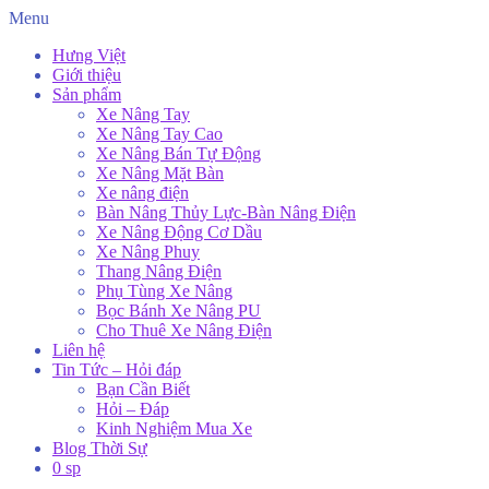
Menu
Hưng Việt
Giới thiệu
Sản phẩm
Xe Nâng Tay
Xe Nâng Tay Cao
Xe Nâng Bán Tự Động
Xe Nâng Mặt Bàn
Xe nâng điện
Bàn Nâng Thủy Lực-Bàn Nâng Điện
Xe Nâng Động Cơ Dầu
Xe Nâng Phuy
Thang Nâng Điện
Phụ Tùng Xe Nâng
Bọc Bánh Xe Nâng PU
Cho Thuê Xe Nâng Điện
Liên hệ
Tin Tức – Hỏi đáp
Bạn Cần Biết
Hỏi – Đáp
Kinh Nghiệm Mua Xe
Blog Thời Sự
0 sp