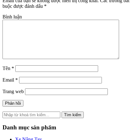
Email của bạn sẽ không được hiển thị công khai.
Các trường bắt
buộc được đánh dấu
*
Bình luận
Tên
*
Email
*
Trang web
Tìm kiếm
Danh mục sản phẩm
Xe Nâng Tay