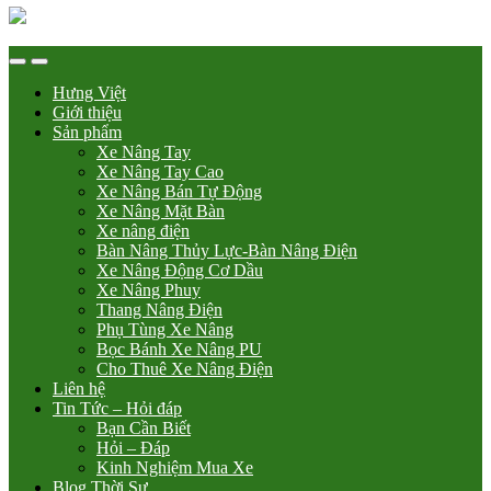
Hưng Việt
Giới thiệu
Sản phẩm
Xe Nâng Tay
Xe Nâng Tay Cao
Xe Nâng Bán Tự Động
Xe Nâng Mặt Bàn
Xe nâng điện
Bàn Nâng Thủy Lực-Bàn Nâng Điện
Xe Nâng Động Cơ Dầu
Xe Nâng Phuy
Thang Nâng Điện
Phụ Tùng Xe Nâng
Bọc Bánh Xe Nâng PU
Cho Thuê Xe Nâng Điện
Liên hệ
Tin Tức – Hỏi đáp
Bạn Cần Biết
Hỏi – Đáp
Kinh Nghiệm Mua Xe
Blog Thời Sự