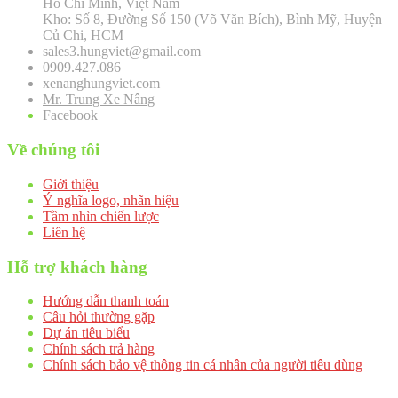
Hồ Chí Minh, Việt Nam
Kho: Số 8, Đường Số 150 (Võ Văn Bích), Bình Mỹ, Huyện
Củ Chi, HCM
sales3.hungviet@gmail.com
0909.427.086
xenanghungviet.com
Mr. Trung Xe Nâng
Facebook
Về chúng tôi
Giới thiệu
Ý nghĩa logo, nhãn hiệu
Tầm nhìn chiến lược
Liên hệ
Hỗ trợ khách hàng
Hướng dẫn thanh toán
Câu hỏi thường gặp
Dự án tiêu biểu
Chính sách trả hàng
Chính sách bảo vệ thông tin cá nhân của người tiêu dùng