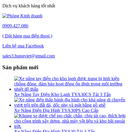
Dịch vụ khách hàng tốt nhất
0909.427.086
( Đặt hàng qua điện thoại )
Liên hệ qua Facebook
sales3.hungviet@gmail.com
Sản phẩm mới
Xe Nâng Tay Điện Kho Lạnh TYA30CS Tải 3 Tấn
Xe Nâng Điện Địa Hình TYA30PS Cao Cấp
Xe Nâng Điện Địa Hình TYA30 Tải 3 Tấn