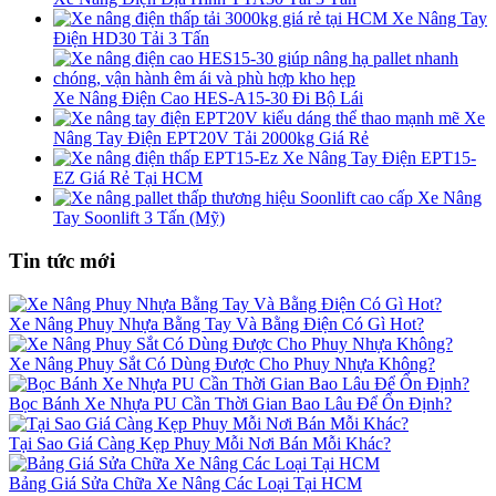
Xe Nâng Tay
Điện HD30 Tải 3 Tấn
Xe Nâng Điện Cao HES-A15-30 Đi Bộ Lái
Xe
Nâng Tay Điện EPT20V Tải 2000kg Giá Rẻ
Xe Nâng Tay Điện EPT15-
EZ Giá Rẻ Tại HCM
Xe Nâng
Tay Soonlift 3 Tấn (Mỹ)
Tin tức mới
Xe Nâng Phuy Nhựa Bằng Tay Và Bằng Điện Có Gì Hot?
Xe Nâng Phuy Sắt Có Dùng Được Cho Phuy Nhựa Không?
Bọc Bánh Xe Nhựa PU Cần Thời Gian Bao Lâu Để Ổn Định?
Tại Sao Giá Càng Kẹp Phuy Mỗi Nơi Bán Mỗi Khác?
Bảng Giá Sửa Chữa Xe Nâng Các Loại Tại HCM