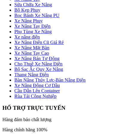
Sửa Chữa Xe Nâng
Bộ Kẹp Phuy
Bọc Bánh Xe Nâng PU
Xe Nâng Phuy
Xe Nâng Tay Điện
Phụ Tùng Xe Nâng
Xe nâng điện
Xe Nâng Điện Cũ Giá Rẻ
Xe Nâng Mặt Bàn
Xe Nâng Tay Cao
Xe Nâng Bán Tự Động
Cho Thuê Xe Nâng Điện
Bộ Sạc Ắc Quy Xe Nâng
Thang Nâng Điện
Bàn Nâng Thủy Lực-Bàn Nâng Điện
Xe Nâng Động Cơ Dầu
Cầu Dẫn Lên Container
Rùa Tải Công Nghiệp
HỔ TRỢ TRỰC TUYẾN
Hàng đảm bảo chất lượng
Hàng chính hãng 100%