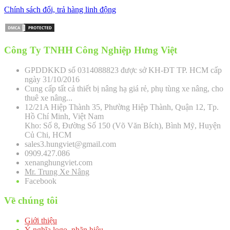
Chính sách đổi, trả hàng linh động
Công Ty TNHH Công Nghiệp Hưng Việt
GPDDKKD số 0314088823 được sở KH-ĐT TP. HCM cấp
ngày 31/10/2016
Cung cấp tất cả thiết bị nâng hạ giá rẻ, phụ tùng xe nâng, cho
thuê xe nâng...
12/21A Hiệp Thành 35, Phường Hiệp Thành, Quận 12, Tp.
Hồ Chí Minh, Việt Nam
Kho: Số 8, Đường Số 150 (Võ Văn Bích), Bình Mỹ, Huyện
Củ Chi, HCM
sales3.hungviet@gmail.com
0909.427.086
xenanghungviet.com
Mr. Trung Xe Nâng
Facebook
Về chúng tôi
Giới thiệu
Ý nghĩa logo, nhãn hiệu