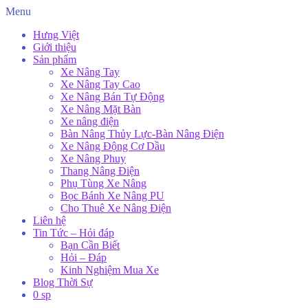
Menu
Hưng Việt
Giới thiệu
Sản phẩm
Xe Nâng Tay
Xe Nâng Tay Cao
Xe Nâng Bán Tự Động
Xe Nâng Mặt Bàn
Xe nâng điện
Bàn Nâng Thủy Lực-Bàn Nâng Điện
Xe Nâng Động Cơ Dầu
Xe Nâng Phuy
Thang Nâng Điện
Phụ Tùng Xe Nâng
Bọc Bánh Xe Nâng PU
Cho Thuê Xe Nâng Điện
Liên hệ
Tin Tức – Hỏi đáp
Bạn Cần Biết
Hỏi – Đáp
Kinh Nghiệm Mua Xe
Blog Thời Sự
0 sp