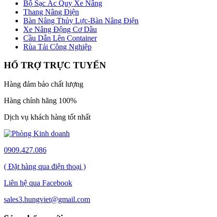
Bộ Sạc Ắc Quy Xe Nâng
Thang Nâng Điện
Bàn Nâng Thủy Lực-Bàn Nâng Điện
Xe Nâng Động Cơ Dầu
Cầu Dẫn Lên Container
Rùa Tải Công Nghiệp
HỔ TRỢ TRỰC TUYẾN
Hàng đảm bảo chất lượng
Hàng chính hãng 100%
Dịch vụ khách hàng tốt nhất
0909.427.086
( Đặt hàng qua điện thoại )
Liên hệ qua Facebook
sales3.hungviet@gmail.com