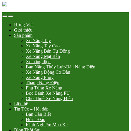
Hưng Việt
Giới thiệu
Sản phẩm
Xe Nâng Tay
Xe Nâng Tay Cao
Xe Nâng Bán Tự Động
Xe Nâng Mặt Bàn
Xe nâng điện
Bàn Nâng Thủy Lực-Bàn Nâng Điện
Xe Nâng Động Cơ Dầu
Xe Nâng Phuy
Thang Nâng Điện
Phụ Tùng Xe Nâng
Bọc Bánh Xe Nâng PU
Cho Thuê Xe Nâng Điện
Liên hệ
Tin Tức – Hỏi đáp
Bạn Cần Biết
Hỏi – Đáp
Kinh Nghiệm Mua Xe
Blog Thời Sự