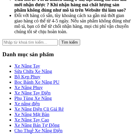
mới nhận được ? Khi nhận hàng mà chất lượng sản
phẩm không đúng như mô tả trên Website thì làm sao?
Đối với hàng có sẵn, tùy khoảng cách xa gần mà thời gian
giao hàng có thể từ 4-5 ngày. Nếu sản phẩm không đúng như
mô tả, bạn có thể từ chối nhận hàng, mọi chi phí vận chuyển
chúng tôi sẽ chịu hoàn toàn.
Tìm kiếm
Danh mục sản phẩm
Xe Nâng Tay
Sửa Chữa Xe Nâng
Bộ Kẹp Phuy
Bọc Bánh Xe Nâng PU
Xe Nâng Phuy
Xe Nâng Tay Điện
Phụ Tùng Xe Nâng
Xe nâng điện
Xe Nâng Điện Cũ Giá Rẻ
Xe Nâng Mặt Bàn
Xe Nâng Tay Cao
Xe Nâng Bán Tự Động
Cho Thuê Xe Nâng Điện