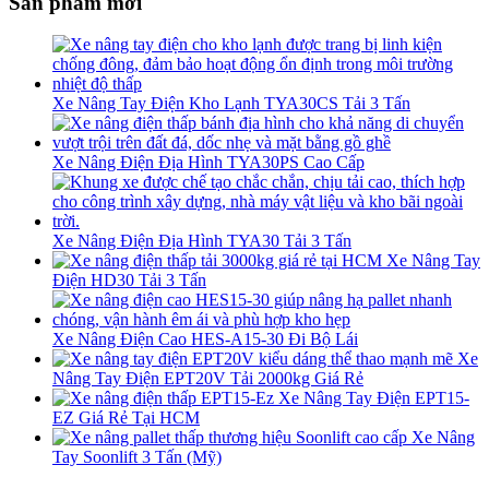
Sản phẩm mới
Xe Nâng Tay Điện Kho Lạnh TYA30CS Tải 3 Tấn
Xe Nâng Điện Địa Hình TYA30PS Cao Cấp
Xe Nâng Điện Địa Hình TYA30 Tải 3 Tấn
Xe Nâng Tay
Điện HD30 Tải 3 Tấn
Xe Nâng Điện Cao HES-A15-30 Đi Bộ Lái
Xe
Nâng Tay Điện EPT20V Tải 2000kg Giá Rẻ
Xe Nâng Tay Điện EPT15-
EZ Giá Rẻ Tại HCM
Xe Nâng
Tay Soonlift 3 Tấn (Mỹ)