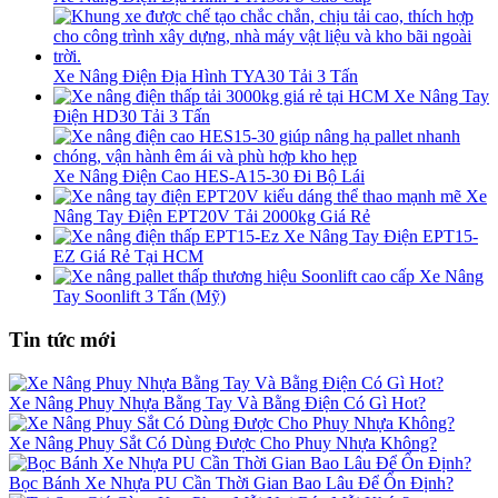
Xe Nâng Điện Địa Hình TYA30 Tải 3 Tấn
Xe Nâng Tay
Điện HD30 Tải 3 Tấn
Xe Nâng Điện Cao HES-A15-30 Đi Bộ Lái
Xe
Nâng Tay Điện EPT20V Tải 2000kg Giá Rẻ
Xe Nâng Tay Điện EPT15-
EZ Giá Rẻ Tại HCM
Xe Nâng
Tay Soonlift 3 Tấn (Mỹ)
Tin tức mới
Xe Nâng Phuy Nhựa Bằng Tay Và Bằng Điện Có Gì Hot?
Xe Nâng Phuy Sắt Có Dùng Được Cho Phuy Nhựa Không?
Bọc Bánh Xe Nhựa PU Cần Thời Gian Bao Lâu Để Ổn Định?