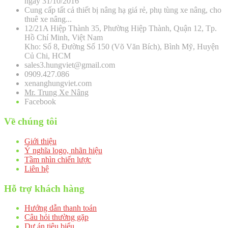
ngày 31/10/2016
Cung cấp tất cả thiết bị nâng hạ giá rẻ, phụ tùng xe nâng, cho
thuê xe nâng...
12/21A Hiệp Thành 35, Phường Hiệp Thành, Quận 12, Tp.
Hồ Chí Minh, Việt Nam
Kho: Số 8, Đường Số 150 (Võ Văn Bích), Bình Mỹ, Huyện
Củ Chi, HCM
sales3.hungviet@gmail.com
0909.427.086
xenanghungviet.com
Mr. Trung Xe Nâng
Facebook
Về chúng tôi
Giới thiệu
Ý nghĩa logo, nhãn hiệu
Tầm nhìn chiến lược
Liên hệ
Hỗ trợ khách hàng
Hướng dẫn thanh toán
Câu hỏi thường gặp
Dự án tiêu biểu