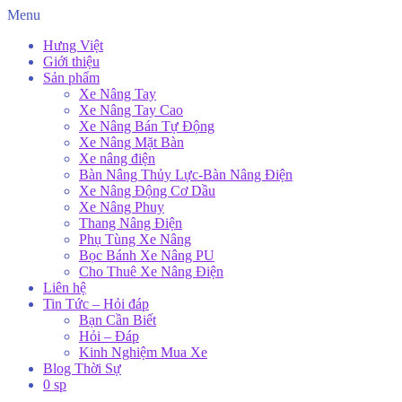
Menu
Hưng Việt
Giới thiệu
Sản phẩm
Xe Nâng Tay
Xe Nâng Tay Cao
Xe Nâng Bán Tự Động
Xe Nâng Mặt Bàn
Xe nâng điện
Bàn Nâng Thủy Lực-Bàn Nâng Điện
Xe Nâng Động Cơ Dầu
Xe Nâng Phuy
Thang Nâng Điện
Phụ Tùng Xe Nâng
Bọc Bánh Xe Nâng PU
Cho Thuê Xe Nâng Điện
Liên hệ
Tin Tức – Hỏi đáp
Bạn Cần Biết
Hỏi – Đáp
Kinh Nghiệm Mua Xe
Blog Thời Sự
0 sp