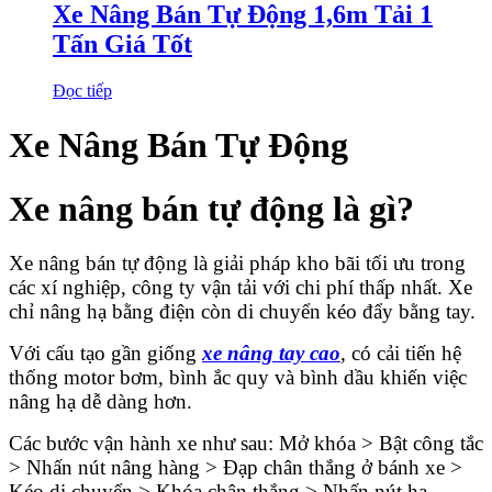
Xe Nâng Bán Tự Động 1,6m Tải 1
Tấn Giá Tốt
Đọc tiếp
Xe Nâng Bán Tự Động
Xe nâng bán tự động
là gì?
Xe nâng bán tự động là giải pháp kho bãi tối ưu trong
các xí nghiệp, công ty vận tải với chi phí thấp nhất. Xe
chỉ nâng hạ bằng điện còn di chuyển kéo đẩy bằng tay.
Với cấu tạo gần giống
xe nâng tay cao
, có cải tiến hệ
thống motor bơm, bình ắc quy và bình dầu khiến việc
nâng hạ dễ dàng hơn.
Các bước vận hành xe như sau: Mở khóa > Bật công tắc
> Nhấn nút nâng hàng > Đạp chân thắng ở bánh xe >
Kéo di chuyển > Khóa chân thắng > Nhấn nút hạ