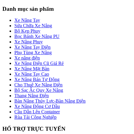
Danh mục sản phẩm
Xe Nâng Tay
Sửa Chữa Xe Nâng
Bộ Kẹp Phuy
Bọc Bánh Xe Nâng PU
Xe Nâng Phuy
Xe Nâng Tay Điện
Phụ Tùng Xe Nâng
Xe nâng điện
Xe Nâng Điện Cũ Giá Rẻ
Xe Nâng Mặt Bàn
Xe Nâng Tay Cao
Xe Nâng Bán Tự Động
Cho Thuê Xe Nâng Điện
Bộ Sạc Ắc Quy Xe Nâng
Thang Nâng Điện
Bàn Nâng Thủy Lực-Bàn Nâng Điện
Xe Nâng Động Cơ Dầu
Cầu Dẫn Lên Container
Rùa Tải Công Nghiệp
HỔ TRỢ TRỰC TUYẾN