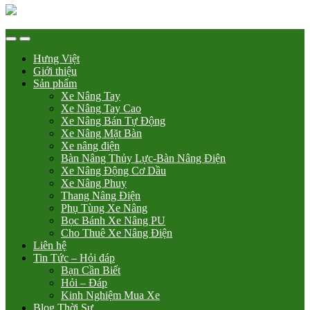
Hưng Việt
Giới thiệu
Sản phẩm
Xe Nâng Tay
Xe Nâng Tay Cao
Xe Nâng Bán Tự Động
Xe Nâng Mặt Bàn
Xe nâng điện
Bàn Nâng Thủy Lực-Bàn Nâng Điện
Xe Nâng Động Cơ Dầu
Xe Nâng Phuy
Thang Nâng Điện
Phụ Tùng Xe Nâng
Bọc Bánh Xe Nâng PU
Cho Thuê Xe Nâng Điện
Liên hệ
Tin Tức – Hỏi đáp
Bạn Cần Biết
Hỏi – Đáp
Kinh Nghiệm Mua Xe
Blog Thời Sự