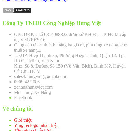
Công Ty TNHH Công Nghiệp Hưng Việt
GPDDKKD số 0314088823 được sở KH-ĐT TP. HCM cấp
ngày 31/10/2016
Cung cấp tất cả thiết bị nâng hạ giá rẻ, phụ tùng xe nâng, cho
thuê xe nâng...
12/21A Hiệp Thành 35, Phường Hiệp Thành, Quận 12, Tp.
Hồ Chí Minh, Việt Nam
Kho: Số 8, Đường Số 150 (Võ Văn Bích), Bình Mỹ, Huyện
Củ Chi, HCM
sales3.hungviet@gmail.com
0909.427.086
xenanghungviet.com
Mr. Trung Xe Nâng
Facebook
Về chúng tôi
Giới thiệu
Ý nghĩa logo, nhãn hiệu
Tầm nhìn chiến lược