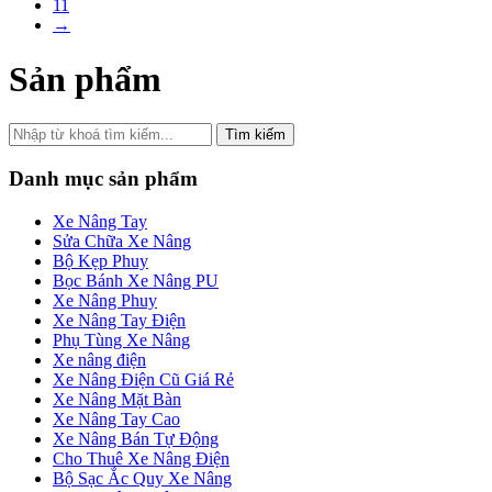
11
→
Sản phẩm
Tìm kiếm
Danh mục sản phẩm
Xe Nâng Tay
Sửa Chữa Xe Nâng
Bộ Kẹp Phuy
Bọc Bánh Xe Nâng PU
Xe Nâng Phuy
Xe Nâng Tay Điện
Phụ Tùng Xe Nâng
Xe nâng điện
Xe Nâng Điện Cũ Giá Rẻ
Xe Nâng Mặt Bàn
Xe Nâng Tay Cao
Xe Nâng Bán Tự Động
Cho Thuê Xe Nâng Điện
Bộ Sạc Ắc Quy Xe Nâng