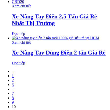
Xem chi tiết
Xe Nâng Tay Điện 2,5 Tấn Giá Rẻ
Nhất Thị Trường
Đọc tiếp
Xem chi tiết
Xe Nâng Tay Dùng Điện 2 tấn Giá Rẻ
Đọc tiếp
←
1
2
3
…
7
8
9
10