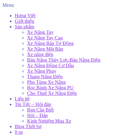
Menu
Hưng Việt
Giới thiệu
Sản phẩm
Xe Nâng Tay
Xe Nâng Tay Cao
Xe Nâng Bán Tự Động
Xe Nâng Mặt Bàn
Xe nâng điện
Bàn Nâng Thủy Lực-Bàn Nâng Điện
Xe Nâng Động Cơ Dầu
Xe Nâng Phuy
Thang Nâng Điện
Phụ Tùng Xe Nâng
Bọc Bánh Xe Nâng PU
Cho Thuê Xe Nâng Điện
Liên hệ
Tin Tức – Hỏi đáp
Bạn Cần Biết
Hỏi – Đáp
Kinh Nghiệm Mua Xe
Blog Thời Sự
0 sp