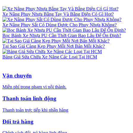
Xe Nâng Phuy Nhựa Bằng Tay Và Bằng Điện Có Gì Hot?
Xe Nâng Phuy Sắt Có Dùng Được Cho Phuy Nhựa Không?
Bọc Bánh Xe Nhựa PU Cần Thời Gian Bao Lâu Để Ổn Định?
Tại Sao Giá Càng Kẹp Phuy Mỗi Nơi Bán Mỗi Khác?
Bảng Giá Sửa Chữa Xe Nâng Các Loại Tại HCM
Vận chuyển
Miễn phí trong phạm vi nội thành.
Thanh toán linh động
Thanh toán trực tiếp khi nhận hàng
Đổi trả hàng
Chính sách đổi, trả hàng linh động