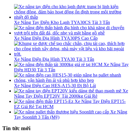
Xe Nâng Tay Điện Kho Lạnh TYA30CS Tải 3 Tấn
Xe Nâng Điện Địa Hình TYA30PS Cao Cấp
Xe Nâng Điện Địa Hình TYA30 Tải 3 Tấn
Xe Nâng Tay
Điện HD30 Tải 3 Tấn
Xe Nâng Điện Cao HES-A15-30 Đi Bộ Lái
Xe
Nâng Tay Điện EPT20V Tải 2000kg Giá Rẻ
Xe Nâng Tay Điện EPT15-
EZ Giá Rẻ Tại HCM
Xe Nâng
Tay Soonlift 3 Tấn (Mỹ)
Tin tức mới