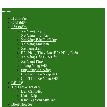
Hưng Việt
Giới thiệu
Sản phẩm
Xe Nâng Tay
Xe Nâng Tay Cao
Xe Nâng Bán Tự Động
Xe Nâng Mặt Bàn
Xe nâng điện
Bàn Nâng Thủy Lực-Bàn Nâng Điện
Xe Nâng Động Cơ Dầu
Xe Nâng Phuy
Thang Nâng Điện
Phụ Tùng Xe Nâng
Bọc Bánh Xe Nâng PU
Cho Thuê Xe Nâng Điện
Liên hệ
Tin Tức – Hỏi đáp
Bạn Cần Biết
Hỏi – Đáp
Kinh Nghiệm Mua Xe
Blog Thời Sự