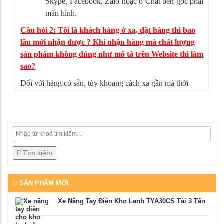
Skype, Facebook, Zalo hoặc ô Chat bên góc phải
màn hình.
Câu hỏi 2: Tôi là khách hàng ở xa, đặt hàng thì bao
lâu mới nhận được ? Khi nhận hàng mà chất lượng
sản phẩm không đúng như mô tả trên Website thì làm
sao?
Đối với hàng có sẵn, tùy khoảng cách xa gần mà thời
gian giao hàng có thể từ 4-5 ngày. Nếu sản phẩm không
đúng như mô tả, bạn có thể từ chối nhận hàng, mọi chi
phí vận chuyển chúng tôi sẽ chịu hoàn toàn.
Tìm kiếm
SẢN PHẨM MỚI
Xe Nâng Tay Điện Kho Lạnh TYA30CS Tải 3 Tấn