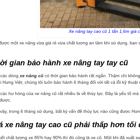
Xe nâng tay cao cũ 1 tấn 1,6m giá ch
ược một xe nâng vừa giá rẻ vừa chất lượng an tâm khi sử dụng, bạn 
hời gian bảo hành xe nâng tay tay cũ
 các dòng
xe nâng cũ
có thời gian bảo hành rất ngắn. Thậm chí không
i Hưng Việt, chúng tôi luôn bảo hành 6 tháng đối với tất cả lỗi kỹ thuậ
các hư hỏng của xe nâng cũ rất nhiều là về thủy lực. Đây là yếu tố mà 
được.
 vậy, trong 6 tháng sử dụng, bất kỳ vấn đề thủy lực nào cũng được Hưn
iá xe nâng tay cao cũ phải thấp hơn tối
ết chất lượng xe 85% hay 90% thì đó cũng là xe cũ. Một khi đã xuất xưở