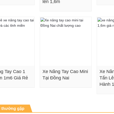
lên 1,6m
Xem chi tiết
Xem chi tiết
g Tay Cao 1
Xe Nâng Tay Cao Mini
Xe Nân
n 1m6 Giá Rẻ
Tại Đồng Nai
Tấn Lê
Hành 
Xem chi tiết
Xem chi tiết
i thường gặp