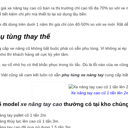
giá xe nâng tay cao cũ bán ra thị trường chỉ cao tối đa 70% so với xe 
 tiết kiệm chi phí mà thiết bị lại sử dụng lâu bền.
e đã dùng trên dưới 1 năm thì giá chỉ còn 40-50% so với xe mới. Rất dễ
hụ tùng thay thế
 cấp xe nâng cũ không bắt buộc phải có sẵn phụ tùng. Vì không ai ép 
 kho thì khách hàng sẽ cực kỳ yên tâm.
1 sự cố nhỏ họ có thể khắc phục trong tíc tắc. Dù là lỗi nào của xe cũ
Việt cũng sẽ cam kết luôn có sẵn
phụ tùng xe nâng tay
cung cấp bất
Xe nâng tay cao cũ 1 tấn lên 2m
ố model
xe nâng tay cao
thường có tại kho chúng
ng tay pallet cũ 1 tấn 2m.
ng thủy lực lên cao cũ 1 tấn 3m.
âng tay cao đã qua sử dụng 1,5 tấn 3m.