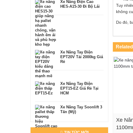
Xe Nâng Điện Cao
Tuy nhiê
HES-A15-30 Đi Bộ Lái
không cu
Do đó, bạ
Related
Xe Nâng Tay Điện
EPT20V Tải 2000kg Giá
Rẻ
Xe Nâng Tay Điện
EPT15-EZ Giá Rẻ Tại
HCM
Xe Nâng Tay Soonlift 3
Tấn (Mỹ)
Xe Nân
1100mm
TIN TỨC MỚI