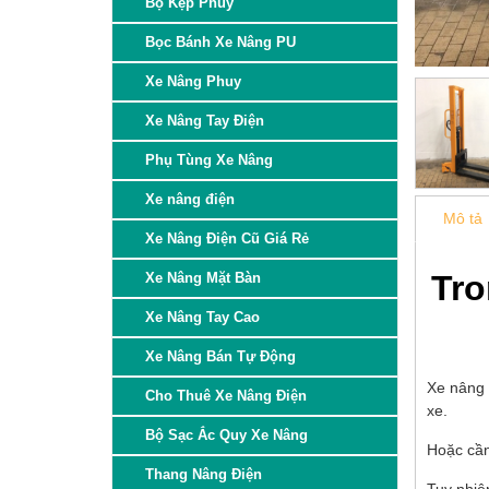
Bộ Kẹp Phuy
Bọc Bánh Xe Nâng PU
Xe Nâng Phuy
Xe Nâng Tay Điện
Phụ Tùng Xe Nâng
Xe nâng điện
Mô tả
Xe Nâng Điện Cũ Giá Rẻ
Tro
Xe Nâng Mặt Bàn
Xe Nâng Tay Cao
Xe Nâng Bán Tự Động
Xe nâng 
Cho Thuê Xe Nâng Điện
xe.
Bộ Sạc Ắc Quy Xe Nâng
Hoặc cần 
Thang Nâng Điện