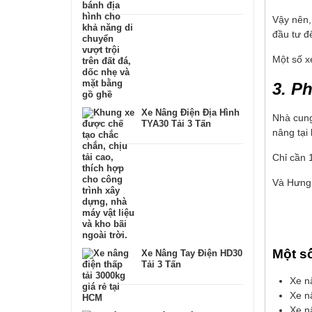
Vậy nên, 
đầu tư để
Một số x
3. P
Xe Nâng Điện Địa Hình
Nhà cung
TYA30 Tải 3 Tấn
nâng tại
Chỉ cần 
Và Hưng 
Một s
Xe Nâng Tay Điện HD30
Tải 3 Tấn
Xe nâ
Xe nâ
Xe n