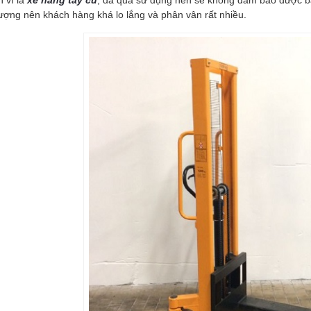
n vì là
xe nâng tay cũ
, đã qua sử dụng nên sẽ không đảm bảo được b
lượng nên khách hàng khá lo lắng và phân vân rất nhiều.