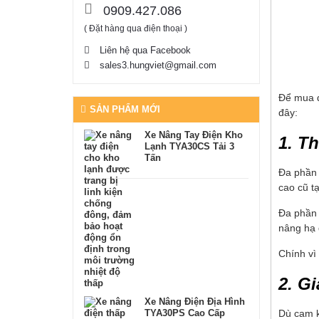
0909.427.086
( Đặt hàng qua điện thoại )
Liên hệ qua Facebook
sales3.hungviet@gmail.com
Để mua đ
SẢN PHẨM MỚI
đây:
Xe Nâng Tay Điện Kho
1. T
Lạnh TYA30CS Tải 3
Tấn
Đa phần
cao cũ tạ
Đa phần 
nâng hạ 
Chính vì
2. G
Xe Nâng Điện Địa Hình
Dù cam k
TYA30PS Cao Cấp