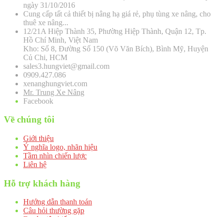
ngày 31/10/2016
Cung cấp tất cả thiết bị nâng hạ giá rẻ, phụ tùng xe nâng, cho
thuê xe nâng...
12/21A Hiệp Thành 35, Phường Hiệp Thành, Quận 12, Tp.
Hồ Chí Minh, Việt Nam
Kho: Số 8, Đường Số 150 (Võ Văn Bích), Bình Mỹ, Huyện
Củ Chi, HCM
sales3.hungviet@gmail.com
0909.427.086
xenanghungviet.com
Mr. Trung Xe Nâng
Facebook
Về chúng tôi
Giới thiệu
Ý nghĩa logo, nhãn hiệu
Tầm nhìn chiến lược
Liên hệ
Hỗ trợ khách hàng
Hướng dẫn thanh toán
Câu hỏi thường gặp