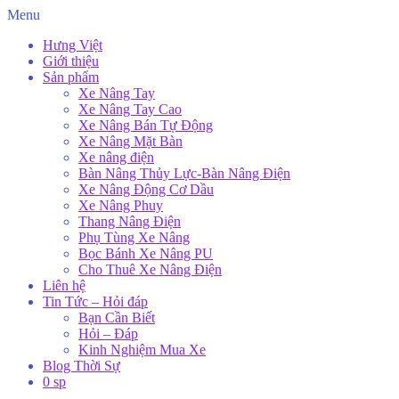
Menu
Hưng Việt
Giới thiệu
Sản phẩm
Xe Nâng Tay
Xe Nâng Tay Cao
Xe Nâng Bán Tự Động
Xe Nâng Mặt Bàn
Xe nâng điện
Bàn Nâng Thủy Lực-Bàn Nâng Điện
Xe Nâng Động Cơ Dầu
Xe Nâng Phuy
Thang Nâng Điện
Phụ Tùng Xe Nâng
Bọc Bánh Xe Nâng PU
Cho Thuê Xe Nâng Điện
Liên hệ
Tin Tức – Hỏi đáp
Bạn Cần Biết
Hỏi – Đáp
Kinh Nghiệm Mua Xe
Blog Thời Sự
0 sp