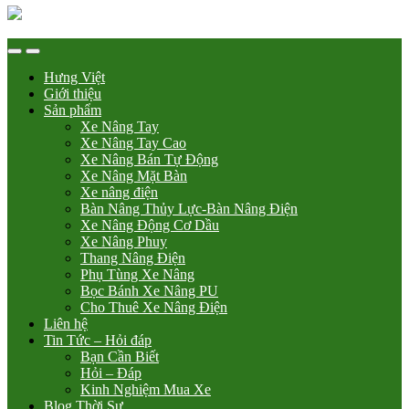
Hưng Việt
Giới thiệu
Sản phẩm
Xe Nâng Tay
Xe Nâng Tay Cao
Xe Nâng Bán Tự Động
Xe Nâng Mặt Bàn
Xe nâng điện
Bàn Nâng Thủy Lực-Bàn Nâng Điện
Xe Nâng Động Cơ Dầu
Xe Nâng Phuy
Thang Nâng Điện
Phụ Tùng Xe Nâng
Bọc Bánh Xe Nâng PU
Cho Thuê Xe Nâng Điện
Liên hệ
Tin Tức – Hỏi đáp
Bạn Cần Biết
Hỏi – Đáp
Kinh Nghiệm Mua Xe
Blog Thời Sự