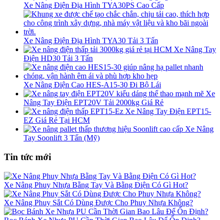
Xe Nâng Điện Địa Hình TYA30PS Cao Cấp
Xe Nâng Điện Địa Hình TYA30 Tải 3 Tấn
Xe Nâng Tay
Điện HD30 Tải 3 Tấn
Xe Nâng Điện Cao HES-A15-30 Đi Bộ Lái
Xe
Nâng Tay Điện EPT20V Tải 2000kg Giá Rẻ
Xe Nâng Tay Điện EPT15-
EZ Giá Rẻ Tại HCM
Xe Nâng
Tay Soonlift 3 Tấn (Mỹ)
Tin tức mới
Xe Nâng Phuy Nhựa Bằng Tay Và Bằng Điện Có Gì Hot?
Xe Nâng Phuy Sắt Có Dùng Được Cho Phuy Nhựa Không?