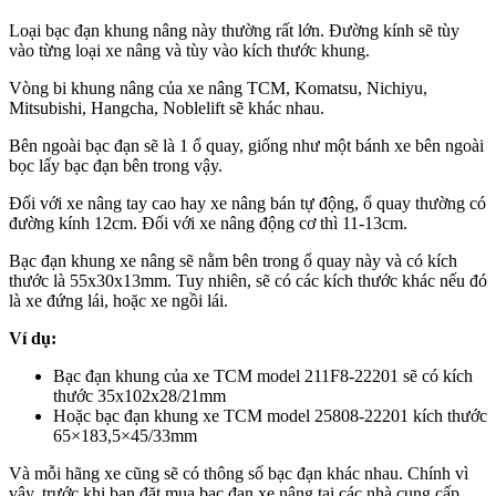
Loại bạc đạn khung nâng này thường rất lớn. Đường kính sẽ tùy
vào từng loại xe nâng và tùy vào kích thước khung.
Vòng bi khung nâng của xe nâng TCM, Komatsu, Nichiyu,
Mitsubishi, Hangcha, Noblelift sẽ khác nhau.
Bên ngoài bạc đạn sẽ là 1 ổ quay, giống như một bánh xe bên ngoài
bọc lấy bạc đạn bên trong vậy.
Đối với xe nâng tay cao hay xe nâng bán tự động, ổ quay thường có
đường kính 12cm. Đối với xe nâng động cơ thì 11-13cm.
Bạc đạn khung xe nâng sẽ nằm bên trong ổ quay này và có kích
thước là 55x30x13mm. Tuy nhiên, sẽ có các kích thước khác nếu đó
là xe đứng lái, hoặc xe ngồi lái.
Ví dụ:
Bạc đạn khung của xe TCM model 211F8-22201 sẽ có kích
thước 35x102x28/21mm
Hoặc bạc đạn khung xe TCM model 25808-22201 kích thước
65×183,5×45/33mm
Và mỗi hãng xe cũng sẽ có thông số bạc đạn khác nhau. Chính vì
vậy, trước khi bạn đặt mua bạc đạn xe nâng tại các nhà cung cấp,