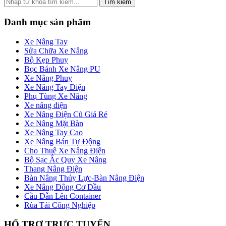
Tìm kiếm
Danh mục sản phẩm
Xe Nâng Tay
Sửa Chữa Xe Nâng
Bộ Kẹp Phuy
Bọc Bánh Xe Nâng PU
Xe Nâng Phuy
Xe Nâng Tay Điện
Phụ Tùng Xe Nâng
Xe nâng điện
Xe Nâng Điện Cũ Giá Rẻ
Xe Nâng Mặt Bàn
Xe Nâng Tay Cao
Xe Nâng Bán Tự Động
Cho Thuê Xe Nâng Điện
Bộ Sạc Ắc Quy Xe Nâng
Thang Nâng Điện
Bàn Nâng Thủy Lực-Bàn Nâng Điện
Xe Nâng Động Cơ Dầu
Cầu Dẫn Lên Container
Rùa Tải Công Nghiệp
HỔ TRỢ TRỰC TUYẾN