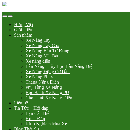
Hưng Việt
Giới thiệu
Sản phẩm
Xe Nâng Tay
Xe Nâng Tay Cao
Xe Nâng Bán Tự Động
Xe Nâng Mặt Bàn
Xe nâng điện
Bàn Nâng Thủy Lực-Bàn Nâng Điện
Xe Nâng Động Cơ Dầu
Xe Nâng Phuy
Thang Nâng Điện
Phụ Tùng Xe Nâng
Bọc Bánh Xe Nâng PU
Cho Thuê Xe Nâng Điện
Liên hệ
Tin Tức – Hỏi đáp
Bạn Cần Biết
Hỏi – Đáp
Kinh Nghiệm Mua Xe
Blog Thời Sự