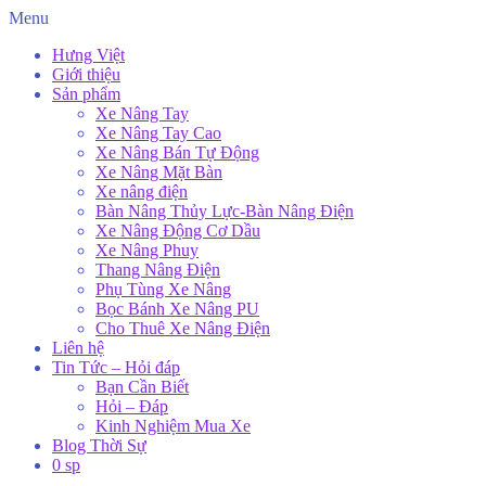
Menu
Hưng Việt
Giới thiệu
Sản phẩm
Xe Nâng Tay
Xe Nâng Tay Cao
Xe Nâng Bán Tự Động
Xe Nâng Mặt Bàn
Xe nâng điện
Bàn Nâng Thủy Lực-Bàn Nâng Điện
Xe Nâng Động Cơ Dầu
Xe Nâng Phuy
Thang Nâng Điện
Phụ Tùng Xe Nâng
Bọc Bánh Xe Nâng PU
Cho Thuê Xe Nâng Điện
Liên hệ
Tin Tức – Hỏi đáp
Bạn Cần Biết
Hỏi – Đáp
Kinh Nghiệm Mua Xe
Blog Thời Sự
0 sp