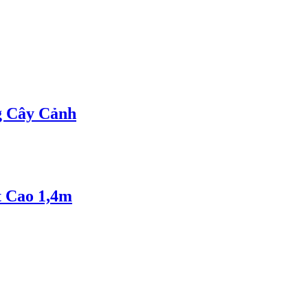
g Cây Cảnh
t Cao 1,4m