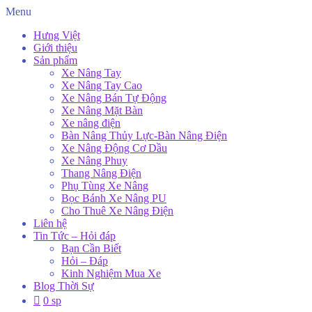
Menu
Hưng Việt
Giới thiệu
Sản phẩm
Xe Nâng Tay
Xe Nâng Tay Cao
Xe Nâng Bán Tự Động
Xe Nâng Mặt Bàn
Xe nâng điện
Bàn Nâng Thủy Lực-Bàn Nâng Điện
Xe Nâng Động Cơ Dầu
Xe Nâng Phuy
Thang Nâng Điện
Phụ Tùng Xe Nâng
Bọc Bánh Xe Nâng PU
Cho Thuê Xe Nâng Điện
Liên hệ
Tin Tức – Hỏi đáp
Bạn Cần Biết
Hỏi – Đáp
Kinh Nghiệm Mua Xe
Blog Thời Sự
0 sp