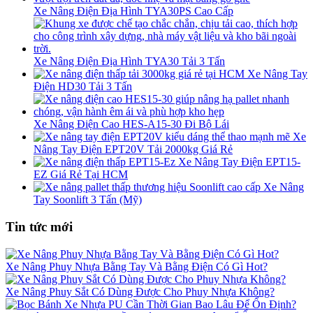
Xe Nâng Điện Địa Hình TYA30PS Cao Cấp
Xe Nâng Điện Địa Hình TYA30 Tải 3 Tấn
Xe Nâng Tay
Điện HD30 Tải 3 Tấn
Xe Nâng Điện Cao HES-A15-30 Đi Bộ Lái
Xe
Nâng Tay Điện EPT20V Tải 2000kg Giá Rẻ
Xe Nâng Tay Điện EPT15-
EZ Giá Rẻ Tại HCM
Xe Nâng
Tay Soonlift 3 Tấn (Mỹ)
Tin tức mới
Xe Nâng Phuy Nhựa Bằng Tay Và Bằng Điện Có Gì Hot?
Xe Nâng Phuy Sắt Có Dùng Được Cho Phuy Nhựa Không?