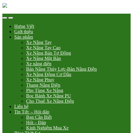
Hưng Việt
Giới thiệu
Sản phẩm
Xe Nâng Tay
Xe Nâng Tay Cao
Xe Nâng Bán Tự Động
Xe Nâng Mặt Bàn
Xe nâng điện
Bàn Nâng Thủy Lực-Bàn Nâng Điện
Xe Nâng Động Cơ Dầu
Xe Nâng Phuy
Thang Nâng Điện
Phụ Tùng Xe Nâng
Bọc Bánh Xe Nâng PU
Cho Thuê Xe Nâng Điện
Liên hệ
Tin Tức – Hỏi đáp
Bạn Cần Biết
Hỏi – Đáp
Kinh Nghiệm Mua Xe