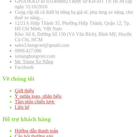
GPDDKKD số 0314088823 được sở KH-ĐT TP. HCM cấp
ngày 31/10/2016
Cung cấp tất cả thiết bị nâng hạ giá rẻ, phụ tùng xe nâng, cho
thuê xe nâng...
12/21A Hiệp Thành 35, Phường Hiệp Thành, Quận 12, Tp.
Hồ Chí Minh, Việt Nam
Kho: Số 8, Đường Số 150 (Võ Văn Bích), Bình Mỹ, Huyện
Củ Chi, HCM
sales3.hungviet@gmail.com
0909.427.086
xenanghungviet.com
Mr. Trung Xe Nâng
Facebook
Về chúng tôi
Giới thiệu
Ý nghĩa logo, nhãn hiệu
Tầm nhìn chiến lược
Liên hệ
Hỗ trợ khách hàng
Hướng dẫn thanh toán
Câu hỏi thường gặp