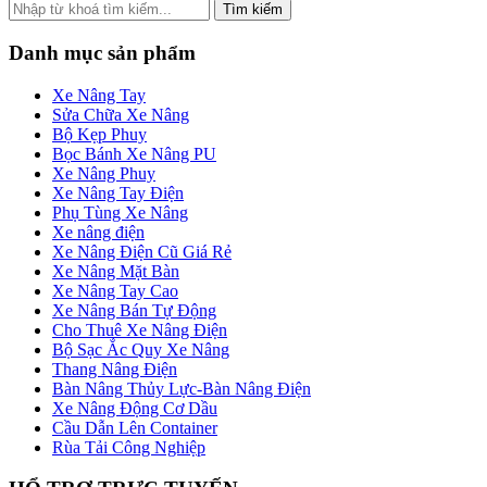
Tìm kiếm
Danh mục sản phẩm
Xe Nâng Tay
Sửa Chữa Xe Nâng
Bộ Kẹp Phuy
Bọc Bánh Xe Nâng PU
Xe Nâng Phuy
Xe Nâng Tay Điện
Phụ Tùng Xe Nâng
Xe nâng điện
Xe Nâng Điện Cũ Giá Rẻ
Xe Nâng Mặt Bàn
Xe Nâng Tay Cao
Xe Nâng Bán Tự Động
Cho Thuê Xe Nâng Điện
Bộ Sạc Ắc Quy Xe Nâng
Thang Nâng Điện
Bàn Nâng Thủy Lực-Bàn Nâng Điện
Xe Nâng Động Cơ Dầu
Cầu Dẫn Lên Container
Rùa Tải Công Nghiệp