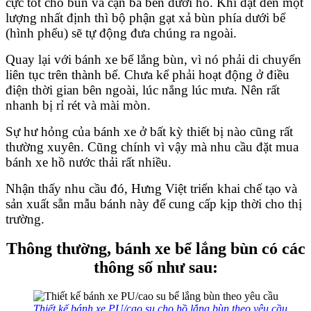
cực tốt cho bùn và cặn bã bên dưới hồ. Khi đạt đến một
lượng nhất định thì bộ phận gạt xả bùn phía dưới bể
(hình phểu) sẽ tự động đưa chúng ra ngoài.
Quay lại với bánh xe bể lắng bùn, vì nó phải di chuyển
liên tục trên thành bể. Chưa kể phải hoạt động ở điều
điện thời gian bên ngoài, lúc nắng lúc mưa. Nên rất
nhanh bị rỉ rét và mài mòn.
Sự hư hỏng của bánh xe ở bất kỳ thiết bị nào cũng rất
thường xuyên. Cũng chính vì vậy mà nhu cầu đặt mua
bánh xe hồ nước thải rất nhiều.
Nhận thấy nhu cầu đó, Hưng Việt triển khai chế tạo và
sản xuất sẵn mẫu bánh này để cung cấp kịp thời cho thị
trường.
Thông thường, bánh xe bể lắng bùn có các
thông số như sau:
Thiết kế bánh xe PU/cao su cho hồ lắng bùn theo yêu cầu