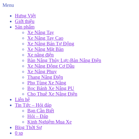
Menu
Hưng Việt
Giới thiệu
Sản phẩm
Xe Nâng Tay
Xe Nâng Tay Cao
Xe Nâng Bán Tự Động
Xe Nâng Mặt Bàn
Xe nâng điện
Bàn Nâng Thủy Lực-Bàn Nâng Điện
Xe Nâng Động Cơ Dầu
Xe Nâng Phuy
Thang Nâng Điện
Phụ Tùng Xe Nâng
Bọc Bánh Xe Nâng PU
Cho Thuê Xe Nâng Điện
Liên hệ
Tin Tức – Hỏi đáp
Bạn Cần Biết
Hỏi – Đáp
Kinh Nghiệm Mua Xe
Blog Thời Sự
0 sp