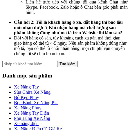
Liên hệ trực tiếp với chúng tôi qua kênh Chat như
Skype, Facebook, Zalo hoặc ô Chat bên góc phải màn
hình.
Câu hỏi 2: Tôi là khách hàng ở xa, đặt hàng thì bao lâu
mới nhận được ? Khi nhận hàng mà chất lượng sản
phẩm không đúng như mô tả trên Website thì làm sao?
Đối với hàng có sẵn, tùy khoảng cách xa gần mà thời gian
giao hàng có thể từ 4-5 ngày. Nếu sản phẩm không đúng như
mô tả, bạn có thể từ chối nhận hàng, mọi chi phí vận chuyển
chúng tôi sẽ chịu hoàn toàn.
Tìm kiếm
Danh mục sản phẩm
Xe Nâng Tay
Sửa Chữa Xe Nâng
Bộ Kẹp Phuy
Bọc Bánh Xe Nâng PU
Xe Nâng Phuy
Xe Nâng Tay Điện
Phụ Tùng Xe Nâng
Xe nâng điện
Xe Nâng Điện Cũ Giá Rẻ