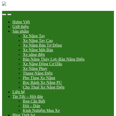
Hưng Việt
Giới thiệu
Sản phẩm
Xe Nâng Tay
Xe Nâng Tay Cao
Xe Nâng Bán Tự Động
Xe Nâng Mặt Bàn
Xe nâng điện
Bàn Nâng Thủy Lực-Bàn Nâng Điện
Xe Nâng Động Cơ Dầu
Xe Nâng Phuy
Thang Nâng Điện
Phụ Tùng Xe Nâng
Bọc Bánh Xe Nâng PU
Cho Thuê Xe Nâng Điện
Liên hệ
Tin Tức – Hỏi đáp
Bạn Cần Biết
Hỏi – Đáp
Kinh Nghiệm Mua Xe
Blog Thời Sự