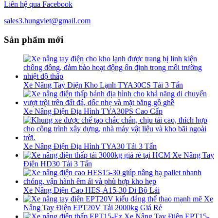
Liên hệ qua Facebook
sales3.hungviet@gmail.com
Sản phẩm mới
Xe Nâng Tay Điện Kho Lạnh TYA30CS Tải 3 Tấn
Xe Nâng Điện Địa Hình TYA30PS Cao Cấp
Xe Nâng Điện Địa Hình TYA30 Tải 3 Tấn
Xe Nâng Tay
Điện HD30 Tải 3 Tấn
Xe Nâng Điện Cao HES-A15-30 Đi Bộ Lái
Xe
Nâng Tay Điện EPT20V Tải 2000kg Giá Rẻ
Xe Nâng Tay Điện EPT15-