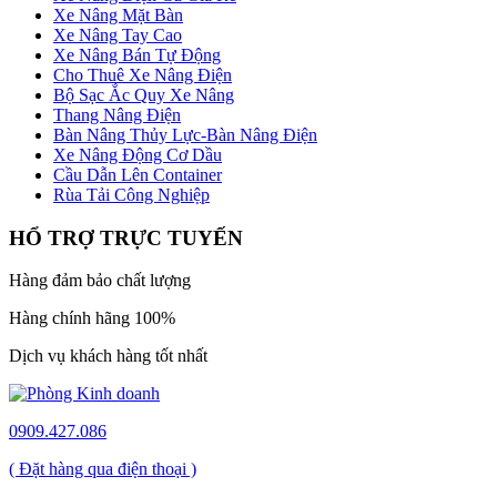
Xe Nâng Mặt Bàn
Xe Nâng Tay Cao
Xe Nâng Bán Tự Động
Cho Thuê Xe Nâng Điện
Bộ Sạc Ắc Quy Xe Nâng
Thang Nâng Điện
Bàn Nâng Thủy Lực-Bàn Nâng Điện
Xe Nâng Động Cơ Dầu
Cầu Dẫn Lên Container
Rùa Tải Công Nghiệp
HỔ TRỢ TRỰC TUYẾN
Hàng đảm bảo chất lượng
Hàng chính hãng 100%
Dịch vụ khách hàng tốt nhất
0909.427.086
( Đặt hàng qua điện thoại )