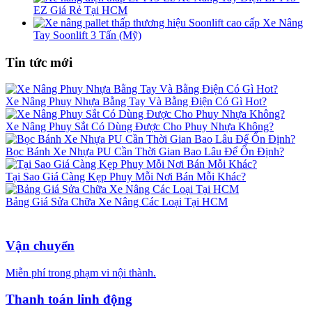
EZ Giá Rẻ Tại HCM
Xe Nâng
Tay Soonlift 3 Tấn (Mỹ)
Tin tức mới
Xe Nâng Phuy Nhựa Bằng Tay Và Bằng Điện Có Gì Hot?
Xe Nâng Phuy Sắt Có Dùng Được Cho Phuy Nhựa Không?
Bọc Bánh Xe Nhựa PU Cần Thời Gian Bao Lâu Để Ổn Định?
Tại Sao Giá Càng Kẹp Phuy Mỗi Nơi Bán Mỗi Khác?
Bảng Giá Sửa Chữa Xe Nâng Các Loại Tại HCM
Vận chuyển
Miễn phí trong phạm vi nội thành.
Thanh toán linh động