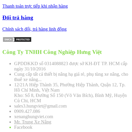
Thanh toán trực tiếp khi nhận hàng
Đổi trả hàng
Chính sách đổi, trả hàng linh động
Công Ty TNHH Công Nghiệp Hưng Việt
GPDDKKD số 0314088823 được sở KH-ĐT TP. HCM cấp
ngày 31/10/2016
Cung cấp tất cả thiết bị nâng hạ giá rẻ, phụ tùng xe nâng, cho
thuê xe nâng...
12/21A Hiệp Thành 35, Phường Hiệp Thành, Quận 12, Tp.
Hồ Chí Minh, Việt Nam
Kho: Số 8, Đường Số 150 (Võ Văn Bích), Bình Mỹ, Huyện
Củ Chi, HCM
sales3.hungviet@gmail.com
0909.427.086
xenanghungviet.com
Mr. Trung Xe Nâng
Facebook