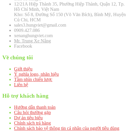
12/21A Hiệp Thành 35, Phường Hiệp Thành, Quận 12, Tp.
Hồ Chí Minh, Việt Nam
Kho: Số 8, Đường Số 150 (Võ Văn Bích), Bình Mỹ, Huyện
Củ Chi, HCM
sales3.hungviet@gmail.com
0909.427.086
xenanghungviet.com
Mr. Trung Xe Nâng
Facebook
Về chúng tôi
Giới thiệu
Ý nghĩa logo, nhãn hiệu
Tầm nhìn chiến lược
Liên hệ
Hỗ trợ khách hàng
Hướng dẫn thanh toán
Câu hỏi thường gặp
Dự án tiêu biểu
Chính sách trả hàng
Chính sách bảo vệ thông tin cá nhân của người tiêu dùng