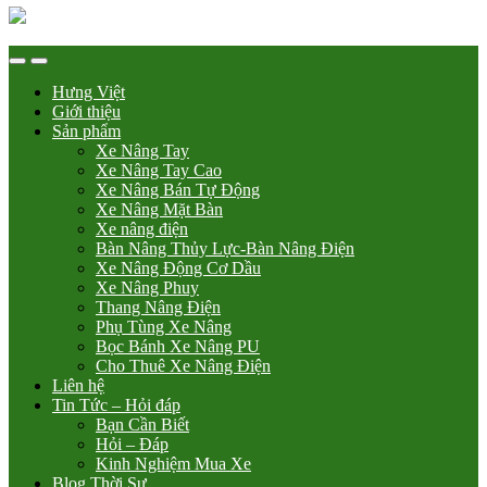
Hưng Việt
Giới thiệu
Sản phẩm
Xe Nâng Tay
Xe Nâng Tay Cao
Xe Nâng Bán Tự Động
Xe Nâng Mặt Bàn
Xe nâng điện
Bàn Nâng Thủy Lực-Bàn Nâng Điện
Xe Nâng Động Cơ Dầu
Xe Nâng Phuy
Thang Nâng Điện
Phụ Tùng Xe Nâng
Bọc Bánh Xe Nâng PU
Cho Thuê Xe Nâng Điện
Liên hệ
Tin Tức – Hỏi đáp
Bạn Cần Biết
Hỏi – Đáp
Kinh Nghiệm Mua Xe
Blog Thời Sự