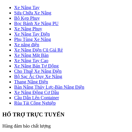
Xe Nâng Tay
Sửa Chữa Xe Nâng
Bộ Kẹp Phuy
Bọc Bánh Xe Nâng PU
Xe Nâng Phuy
Xe Nâng Tay Điện
Phụ Tùng Xe Nâng
Xe nâng điện
Xe Nâng Điện Cũ Giá Rẻ
Xe Nâng Mặt Bàn
Xe Nâng Tay Cao
Xe Nâng Bán Tự Động
Cho Thuê Xe Nâng Điện
Bộ Sạc Ắc Quy Xe Nâng
Thang Nâng Điện
Bàn Nâng Thủy Lực-Bàn Nâng Điện
Xe Nâng Động Cơ Dầu
Cầu Dẫn Lên Container
Rùa Tải Công Nghiệp
HỔ TRỢ TRỰC TUYẾN
Hàng đảm bảo chất lượng