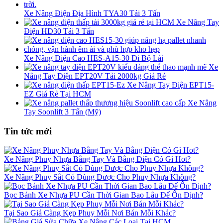
Xe Nâng Điện Địa Hình TYA30 Tải 3 Tấn
Xe Nâng Tay
Điện HD30 Tải 3 Tấn
Xe Nâng Điện Cao HES-A15-30 Đi Bộ Lái
Xe
Nâng Tay Điện EPT20V Tải 2000kg Giá Rẻ
Xe Nâng Tay Điện EPT15-
EZ Giá Rẻ Tại HCM
Xe Nâng
Tay Soonlift 3 Tấn (Mỹ)
Tin tức mới
Xe Nâng Phuy Nhựa Bằng Tay Và Bằng Điện Có Gì Hot?
Xe Nâng Phuy Sắt Có Dùng Được Cho Phuy Nhựa Không?
Bọc Bánh Xe Nhựa PU Cần Thời Gian Bao Lâu Để Ổn Định?
Tại Sao Giá Càng Kẹp Phuy Mỗi Nơi Bán Mỗi Khác?