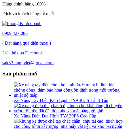
Hàng chính hãng 100%
Dịch vụ khách hàng tốt nhất
0909.427.086
( Đặt hàng qua điện thoại )
Liên hệ qua Facebook
sales3.hungviet@gmail.com
Sản phẩm mới
Xe Nâng Tay Điện Kho Lạnh TYA30CS Tải 3 Tấn
Xe Nâng Điện Địa Hình TYA30PS Cao Cấp