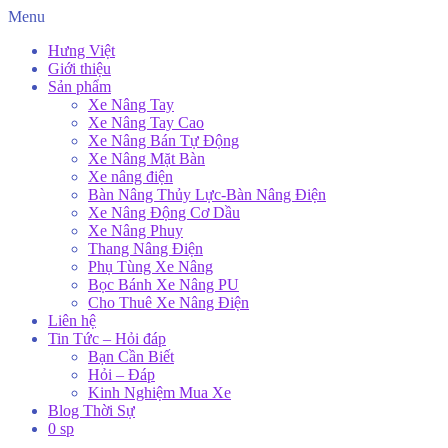
Menu
Hưng Việt
Giới thiệu
Sản phẩm
Xe Nâng Tay
Xe Nâng Tay Cao
Xe Nâng Bán Tự Động
Xe Nâng Mặt Bàn
Xe nâng điện
Bàn Nâng Thủy Lực-Bàn Nâng Điện
Xe Nâng Động Cơ Dầu
Xe Nâng Phuy
Thang Nâng Điện
Phụ Tùng Xe Nâng
Bọc Bánh Xe Nâng PU
Cho Thuê Xe Nâng Điện
Liên hệ
Tin Tức – Hỏi đáp
Bạn Cần Biết
Hỏi – Đáp
Kinh Nghiệm Mua Xe
Blog Thời Sự
0 sp