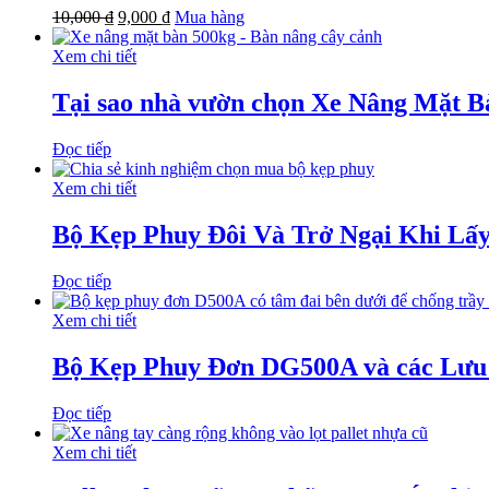
10,000
₫
9,000
₫
Mua hàng
Xem chi tiết
Tại sao nhà vườn chọn Xe Nâng Mặt B
Đọc tiếp
Xem chi tiết
Bộ Kẹp Phuy Đôi Và Trở Ngại Khi Lấ
Đọc tiếp
Xem chi tiết
Bộ Kẹp Phuy Đơn DG500A và các Lưu
Đọc tiếp
Xem chi tiết