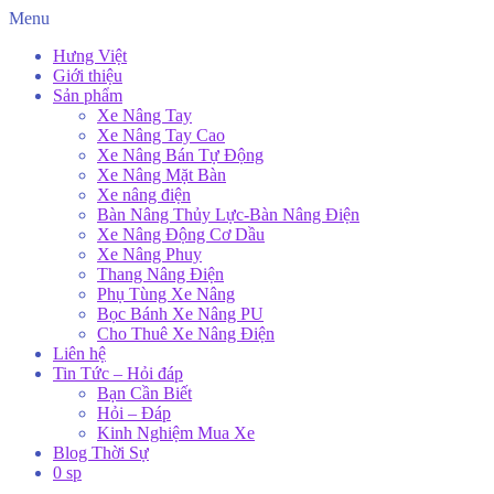
Menu
Hưng Việt
Giới thiệu
Sản phẩm
Xe Nâng Tay
Xe Nâng Tay Cao
Xe Nâng Bán Tự Động
Xe Nâng Mặt Bàn
Xe nâng điện
Bàn Nâng Thủy Lực-Bàn Nâng Điện
Xe Nâng Động Cơ Dầu
Xe Nâng Phuy
Thang Nâng Điện
Phụ Tùng Xe Nâng
Bọc Bánh Xe Nâng PU
Cho Thuê Xe Nâng Điện
Liên hệ
Tin Tức – Hỏi đáp
Bạn Cần Biết
Hỏi – Đáp
Kinh Nghiệm Mua Xe
Blog Thời Sự
0 sp