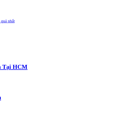
n Tại HCM
n