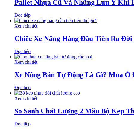
Pallet Nhựa Cũ Và Những Lưu Ý Khi 
Đọc tiếp
Xem chi tiết
Chiếc Xe Nâng Hàng Đầu Tiên Ra Đời
Đọc tiếp
Xem chi tiết
Xe Nâng Bán Tự Động Là Gì? Mua Ở 
Đọc tiếp
Xem chi tiết
So Sánh Chất Lượng 2 Mẫu Bộ Kẹp Th
Đọc tiếp