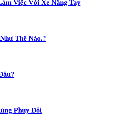
Làm Việc Với Xe Nâng Tay
 Như Thế Nào.?
Đâu?
ùng Phuy Đôi