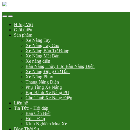
Hưng Việt
Giới thiệu
Sản phẩm
Xe Nâng Tay
Xe Nâng Tay Cao
Xe Nâng Bán Tự Động
Xe Nâng Mặt Bàn
Xe nâng điện
Bàn Nâng Thủy Lực-Bàn Nâng Điện
Xe Nâng Động Cơ Dầu
Xe Nâng Phuy
Thang Nâng Điện
Phụ Tùng Xe Nâng
Bọc Bánh Xe Nâng PU
Cho Thuê Xe Nâng Điện
Liên hệ
Tin Tức – Hỏi đáp
Bạn Cần Biết
Hỏi – Đáp
Kinh Nghiệm Mua Xe
Blog Thời Sự