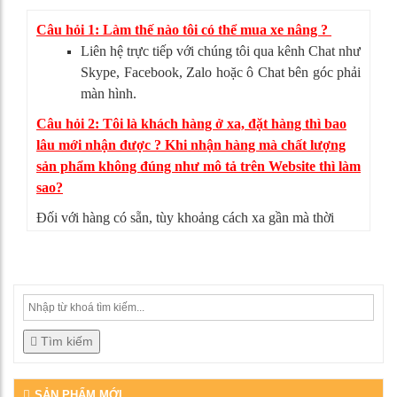
Câu hỏi 1: Làm thế nào tôi có thể mua xe nâng ?
Liên hệ trực tiếp với chúng tôi qua kênh Chat như
Skype, Facebook, Zalo hoặc ô Chat bên góc phải
màn hình.
Câu hỏi 2: Tôi là khách hàng ở xa, đặt hàng thì bao
lâu mới nhận được ? Khi nhận hàng mà chất lượng
sản phẩm không đúng như mô tả trên Website thì làm
sao?
Đối với hàng có sẵn, tùy khoảng cách xa gần mà thời
gian giao hàng có thể từ 4-5 ngày. Nếu sản phẩm không
đúng như mô tả, bạn có thể từ chối nhận hàng, mọi chi
phí vận chuyển chúng tôi sẽ chịu hoàn toàn.
Tìm kiếm
SẢN PHẨM MỚI