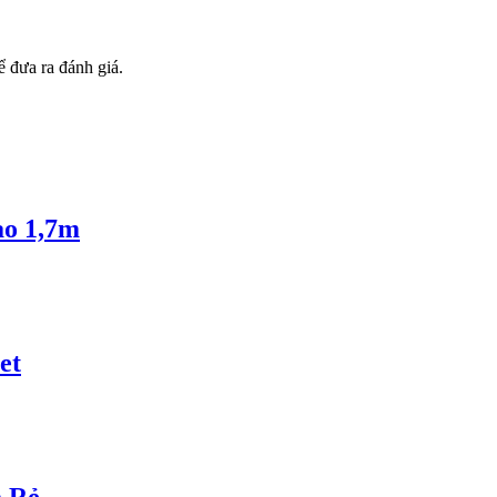
 đưa ra đánh giá.
ao 1,7m
et
á Rẻ