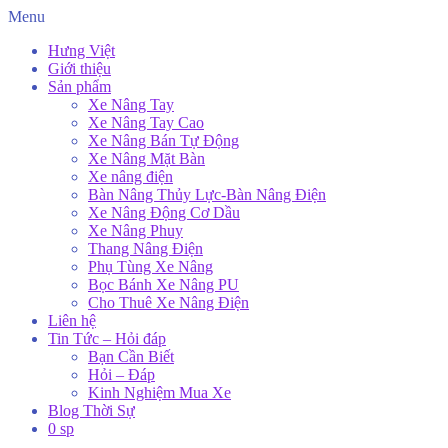
Menu
Hưng Việt
Giới thiệu
Sản phẩm
Xe Nâng Tay
Xe Nâng Tay Cao
Xe Nâng Bán Tự Động
Xe Nâng Mặt Bàn
Xe nâng điện
Bàn Nâng Thủy Lực-Bàn Nâng Điện
Xe Nâng Động Cơ Dầu
Xe Nâng Phuy
Thang Nâng Điện
Phụ Tùng Xe Nâng
Bọc Bánh Xe Nâng PU
Cho Thuê Xe Nâng Điện
Liên hệ
Tin Tức – Hỏi đáp
Bạn Cần Biết
Hỏi – Đáp
Kinh Nghiệm Mua Xe
Blog Thời Sự
0 sp