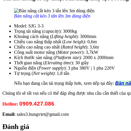
Bàn nâng cắt kéo 3 tấn lên 3m dùng điện
Model: SJG 3-3
Trọng tải nâng (
capacity
): 3000kg
Khoảng cách nâng (
Lifting height
): 3000mm
Chiều cao nâng thấp nhất (
Low heigh):
0,6m
Chiều cao nâng cao nhất (
Rated height
): 3,6m
Công suất motor nâng (
Motor power
): 3,7kW
Kích thước sàn nâng (
Platform size
): 2000 x 2000mm
Thời gian nâng (
Elevating time
): 30 giây
Nguồn điện (
Power supply
): 3 pha 380V | 1 pha 220V
Tự trọng (
Net weight)
: 1,8 tấn
Nếu bạn đang cần tải trọng thấp hơn, xem tiếp tại đây:
Bàn nâ
Chúng tôi sẽ rất vui nếu có thể đáp ứng được nhu cầu cần thiết của q
0909.427.086
Hotline:
Email:
sales3.hungviet@gmail.com
Đánh giá