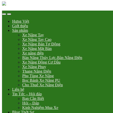
Hưng Việt
Giới thiệu
Sản phẩm
Xe Nâng Tay
Xe Nâng Tay Cao
Xe Nâng Bán Tự Động
Xe Nâng Mặt Bàn
Xe nâng điện
Bàn Nâng Thủy Lực-Bàn Nâng Điện
Xe Nâng Động Cơ Dầu
Xe Nâng Phuy
Thang Nâng Điện
Phụ Tùng Xe Nâng
Bọc Bánh Xe Nâng PU
Cho Thuê Xe Nâng Điện
Liên hệ
Tin Tức – Hỏi đáp
Bạn Cần Biết
Hỏi – Đáp
Kinh Nghiệm Mua Xe
Blog Thời Sự