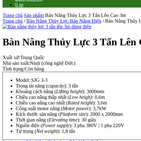
0 sp
Trang chủ
Sản phẩm
Bàn Nâng Thủy Lực 3 Tấn Lên Cao 3m
Trang chủ
/
Bàn Nâng Thủy Lực-Bàn Nâng Điện
/ Bàn Nâng Thủy 
Bàn Nâng Thủy Lực 3 Tấn Lên
Xuất xứ:
Trung Quốc
Nhà sản xuất:
Niuli (công nghệ Đức)
Tình trạng:
Còn hàng
Model: SJG 3-3
Trọng tải nâng (
capacity
): 3 tấn
Khoảng cách nâng (
Lifting height
): 3000mm
Chiều cao nâng thấp nhất (
Low heigh):
0,6m
Chiều cao nâng cao nhất (
Rated height
): 3,6m
Công suất motor nâng (
Motor power
): 3,7kW
Kích thước sàn nâng (
Platform size
): 2000 x 2000mm
Thời gian nâng (
Elevating time
): 30 giây
Nguồn điện (
Power supply
): 3 pha 380V | 1 pha 220V
Tự trọng (
Net weight)
: 1,8 tấn