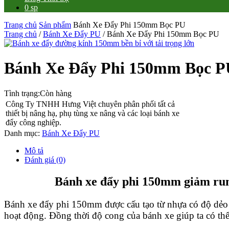
0 sp
Trang chủ
Sản phẩm
Bánh Xe Đẩy Phi 150mm Bọc PU
Trang chủ
/
Bánh Xe Đẩy PU
/ Bánh Xe Đẩy Phi 150mm Bọc PU
Bánh Xe Đẩy Phi 150mm Bọc P
Tình trạng:
Còn hàng
Công Ty TNHH Hưng Việt chuyên phân phối tất cả
thiết bị nâng hạ, phụ tùng xe nâng và các loại bánh xe
đẩy công nghiệp.
Danh mục:
Bánh Xe Đẩy PU
Mô tả
Đánh giá (0)
Bánh xe đẩy phi 150mm giảm rung,
Bánh xe đẩy phi 150mm được cấu tạo từ nhựa có độ dẻo dai
hoạt động. Đồng thời độ cong của bánh xe giúp ta có th