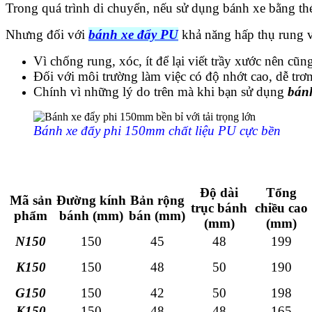
Trong quá trình di chuyển, nếu sử dụng bánh xe bằng thé
Nhưng đối với
bánh xe đẩy PU
khả năng hấp thụ rung v
Vì chống rung, xóc, ít để lại viết trầy xước nên cũng
Đối với môi trường làm việc có độ nhớt cao, dễ trơn
Chính vì những lý do trên mà khi bạn sử dụng
bán
Bánh xe đẩy phi 150mm chất liệu PU cực bền
Độ dài
Tổng
Mã sản
Đường kính
Bản rộng
trục bánh
chiều cao
phẩm
bánh (mm)
bán (mm)
(mm)
(mm)
N150
150
45
48
199
K150
150
48
50
190
G150
150
42
50
198
K150
150
48
48
165