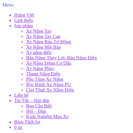
Menu
Hưng Việt
Giới thiệu
Sản phẩm
Xe Nâng Tay
Xe Nâng Tay Cao
Xe Nâng Bán Tự Động
Xe Nâng Mặt Bàn
Xe nâng điện
Bàn Nâng Thủy Lực-Bàn Nâng Điện
Xe Nâng Động Cơ Dầu
Xe Nâng Phuy
Thang Nâng Điện
Phụ Tùng Xe Nâng
Bọc Bánh Xe Nâng PU
Cho Thuê Xe Nâng Điện
Liên hệ
Tin Tức – Hỏi đáp
Bạn Cần Biết
Hỏi – Đáp
Kinh Nghiệm Mua Xe
Blog Thời Sự
0 sp