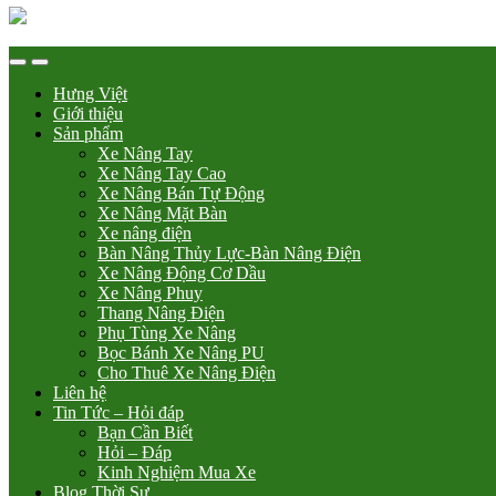
Hưng Việt
Giới thiệu
Sản phẩm
Xe Nâng Tay
Xe Nâng Tay Cao
Xe Nâng Bán Tự Động
Xe Nâng Mặt Bàn
Xe nâng điện
Bàn Nâng Thủy Lực-Bàn Nâng Điện
Xe Nâng Động Cơ Dầu
Xe Nâng Phuy
Thang Nâng Điện
Phụ Tùng Xe Nâng
Bọc Bánh Xe Nâng PU
Cho Thuê Xe Nâng Điện
Liên hệ
Tin Tức – Hỏi đáp
Bạn Cần Biết
Hỏi – Đáp
Kinh Nghiệm Mua Xe
Blog Thời Sự