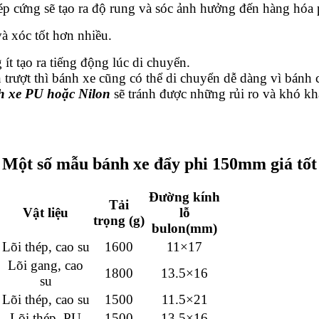
p cứng sẽ tạo ra độ rung và sóc ảnh hưởng đến hàng hóa p
à xóc tốt hơn nhiều.
 ít tạo ra tiếng động lúc di chuyển.
 trượt thì bánh xe cũng có thể di chuyển dễ dàng vì bánh 
h xe PU hoặc Nilon
sẽ tránh được những rủi ro và khó kh
Một số mẫu bánh xe đẩy phi 150mm giá tốt
Đường kính
Tải
Vật liệu
lỗ
trọng (g)
bulon(mm)
Lõi thép, cao su
1600
11×17
Lõi gang, cao
1800
13.5×16
su
Lõi thép, cao su
1500
11.5×21
Lõi thép, PU
1500
13.5×16