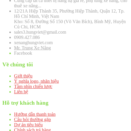
Cung cấp tất cả thiết bị nâng hạ giá rẻ, phụ tùng xe nâng, cho
thuê xe nâng...
12/21A Hiệp Thành 35, Phường Hiệp Thành, Quận 12, Tp.
Hồ Chí Minh, Việt Nam
Kho: Số 8, Đường Số 150 (Võ Văn Bích), Bình Mỹ, Huyện
Củ Chi, HCM
sales3.hungviet@gmail.com
0909.427.086
xenanghungviet.com
Mr. Trung Xe Nâng
Facebook
Về chúng tôi
Giới thiệu
Ý nghĩa logo, nhãn hiệu
Tầm nhìn chiến lược
Liên hệ
Hỗ trợ khách hàng
Hướng dẫn thanh toán
Câu hỏi thường gặp
Dự án tiêu biểu
Chính sách trả hàng