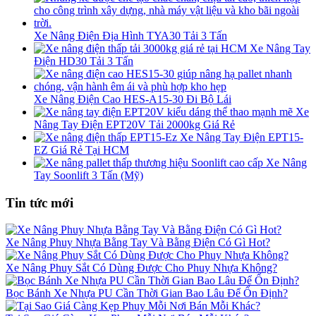
Xe Nâng Điện Địa Hình TYA30 Tải 3 Tấn
Xe Nâng Tay
Điện HD30 Tải 3 Tấn
Xe Nâng Điện Cao HES-A15-30 Đi Bộ Lái
Xe
Nâng Tay Điện EPT20V Tải 2000kg Giá Rẻ
Xe Nâng Tay Điện EPT15-
EZ Giá Rẻ Tại HCM
Xe Nâng
Tay Soonlift 3 Tấn (Mỹ)
Tin tức mới
Xe Nâng Phuy Nhựa Bằng Tay Và Bằng Điện Có Gì Hot?
Xe Nâng Phuy Sắt Có Dùng Được Cho Phuy Nhựa Không?
Bọc Bánh Xe Nhựa PU Cần Thời Gian Bao Lâu Để Ổn Định?