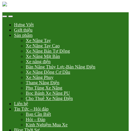
Hưng Việt
Giới thiệu
Sản phẩm
Xe Nâng Tay
Xe Nâng Tay Cao
Xe Nâng Bán Tự Động
Xe Nâng Mặt Bàn
Xe nâng điện
Bàn Nâng Thủy Lực-Bàn Nâng Điện
Xe Nâng Động Cơ Dầu
Xe Nâng Phuy
Thang Nâng Điện
Phụ Tùng Xe Nâng
Bọc Bánh Xe Nâng PU
Cho Thuê Xe Nâng Điện
Liên hệ
Tin Tức – Hỏi đáp
Bạn Cần Biết
Hỏi – Đáp
Kinh Nghiệm Mua Xe
Blog Thời Sự