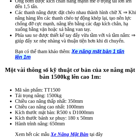
Ống bơm được kích chân nâng mạnh mẽ ở trọng tải lớn lên
đến 1,5 tấn.
Các thanh nâng được đặt chéo nhau thành hình chữ X ⇒ Khi
nâng hàng lên các thanh chéo tự động khép lại, tạo nên lực
chống đỡ cực mạnh, nâng lên bằng các đạp kích chân, hạ
xuống bằng vặn hoặc xả bằng van tay.
Phía sau xe được thiết kế tay đẩy vừa tầm với và tầm nắm: ⇒
giúp đẩy xe nhẹ nhàng và thuận tiện hơn khi di chuyển.
Bạn có thể tham khảo thêm:
Xe nâng mặt bàn 1 tấn
lên 1m
Một vài thông số kỹ thuật cơ bản của xe nâng mặt
bàn 1500kg lên cao 1m:
Mã sản phẩm: TT1500
Tải trọng nâng: 1500kg
Chiều cao nâng thấp nhất: 350mm
Chiều cao nâng cao nhất: 1000mm
Kích thước mặt bàn: R500 x D1000mm
Kích thước bánh xe phuy: 180 x 50mm
Hành trình nâng: 650mm
Xem hết các mẫu
Xe Nâng Mặt Bàn
tại đây