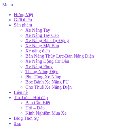
Menu
Hưng Việt
Giới thiệu
Sản phẩm
Xe Nâng Tay
Xe Nâng Tay Cao
Xe Nâng Bán Tự Động
Xe Nâng Mặt Bàn
Xe nâng điện
Bàn Nâng Thủy Lực-Bàn Nâng Điện
Xe Nâng Động Cơ Dầu
Xe Nâng Phuy
Thang Nâng Điện
Phụ Tùng Xe Nâng
Bọc Bánh Xe Nâng PU
Cho Thuê Xe Nâng Điện
Liên hệ
Tin Tức – Hỏi đáp
Bạn Cần Biết
Hỏi – Đáp
Kinh Nghiệm Mua Xe
Blog Thời Sự
0 sp