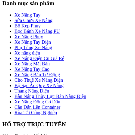
Danh mục sản phẩm
Xe Nâng Tay
Sửa Chữa Xe Nâng
Bộ Kẹp Phuy
Bọc Bánh Xe Nâng PU
Xe Nâng Phuy
Xe Nâng Tay Điện
Phụ Tùng Xe Nâng
Xe nâng điện
Xe Nâng Điện Cũ Giá Rẻ
Xe Nâng Mặt Bàn
Xe Nâng Tay Cao
Xe Nâng Bán Tự Động
Cho Thuê Xe Nâng Điện
Bộ Sạc Ắc Quy Xe Nâng
Thang Nâng Điện
Bàn Nâng Thủy Lực-Bàn Nâng Điện
Xe Nâng Động Cơ Dầu
Cầu Dẫn Lên Container
Rùa Tải Công Nghiệp
HỔ TRỢ TRỰC TUYẾN