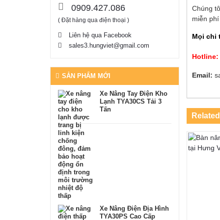
0909.427.086
Chúng tô
miễn phí
( Đặt hàng qua điện thoại )
Liên hệ qua Facebook
Mọi chi 
sales3.hungviet@gmail.com
Hotline
Email:
s
SẢN PHẨM MỚI
Xe Nâng Tay Điện Kho
Lạnh TYA30CS Tải 3
Tấn
Related
Xe Nâng Điện Địa Hình
TYA30PS Cao Cấp