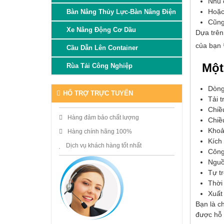
Nhu 
Hoặc
Bàn Nâng Thủy Lực-Bàn Nâng Điện
Cũng 
Xe Nâng Động Cơ Dầu
Dựa trên
của bạn
Cầu Dẫn Lên Container
Một
Rùa Tải Công Nghiệp
Dòng
HỔ TRỢ TRỰC TUYẾN
Tải t
Chiề
Hàng đảm bảo chất lượng
Chiề
Khoả
Hàng chính hãng 100%
Kích
Dịch vụ khách hàng tốt nhất
Công
Nguồ
Tự tr
Thời 
Xuất
Bạn là c
được hỗ t