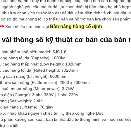
cầu nâng hạ như quy mô doanh nghiệp, loại hàng hóa cần nâng hạ, địa
 ngành nghề yêu cầu mà từ đó lựa chọn thiết bị bàn nâng hạ phù hợp vớ
như lựa chọn kích thước lắp đặt để tiết kiệm diện tích và chi phí đầu t
 cơ sở đó mà chúng tôi có thể tư vấn và hỗ trợ bạn lựa chọn sản phẩm 
⇒
Bàn nâng hàng cố định
Xem nhiều hơn các loại
 vài thông số kỹ thuật cơ bản của bàn
 sản phầm phổ biến model: SJG1-6
rọng nâng tối đa (Capacity): 1000kg
u cao nâng thấp nhất (Low height): 1020mm
u cao nâng tối đa (Rated height): 7020mm
ng cách nâng (Lift height): 6000mm
 thước sàn nâng (Platform size): 2000 x 2000mm
 suất motor nâng (Motor power): 3,7kW
n điện (Charge): 3 pha 380V | 1 pha 220V
ọng (Self weight): 2 tấn
gian nâng (Lift time): 70 giây
 xứ: nhập khẩu nguyên chiếc từ TQ theo công nghệ Đức
hủ phân xưởng sản xuất, bạn là nhà đầu tư thông minh và muốn sở hữu
rợ chi tiết.