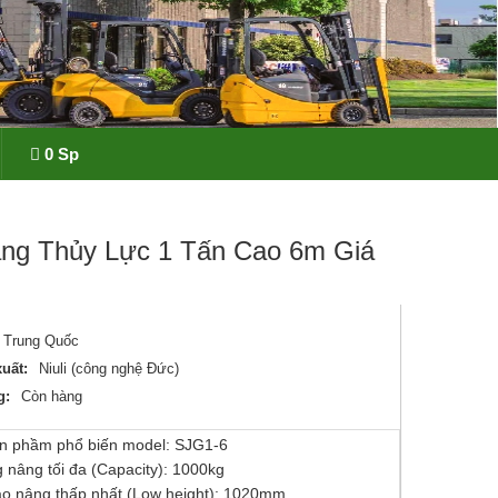
0 Sp
ng Thủy Lực 1 Tấn Cao 6m Giá
Trung Quốc
uất:
Niuli (công nghệ Đức)
g:
Còn hàng
n phầm phổ biến model: SJG1-6
g nâng tối đa (Capacity): 1000kg
ao nâng thấp nhất (Low height): 1020mm