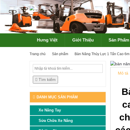
Hưng Việt
Giới Thiệu
Sản Phẩm
Trang chủ
Sản phẩm
Bàn Nâng Thủy Lực 1 Tấn Cao 6m
Mô tả
Tìm kiếm
B
DANH MỤC SẢN PHẨM
c
Xe Nâng Tay
ch
Sửa Chữa Xe Nâng