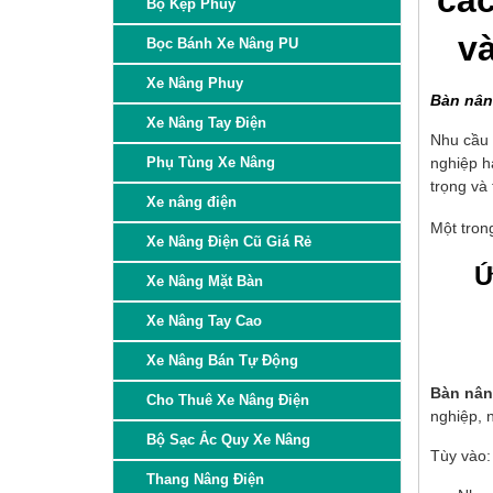
các
Bộ Kẹp Phuy
và
Bọc Bánh Xe Nâng PU
Xe Nâng Phuy
Bàn nâng
Xe Nâng Tay Điện
Nhu cầu 
Phụ Tùng Xe Nâng
nghiệp h
trọng và 
Xe nâng điện
Một tron
Xe Nâng Điện Cũ Giá Rẻ
Ứ
Xe Nâng Mặt Bàn
Xe Nâng Tay Cao
Xe Nâng Bán Tự Động
Bàn nân
Cho Thuê Xe Nâng Điện
nghiệp, 
Bộ Sạc Ắc Quy Xe Nâng
Tùy vào:
Thang Nâng Điện