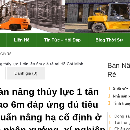
Liên Hệ
Tin Tức – Hỏi Đáp
Blog Thời Sự
 Giá Rẻ
Bàn Nâ
Rẻ
Đánh giá (0)
àn nâng thủy lực 1 tấn
Xuất xứ:
Nhà sản x
ao 6m đáp ứng đủ tiêu
Tình trạn
uẩn nâng hạ cố định ở
Dòng sả
Tải trọn
Chiều c