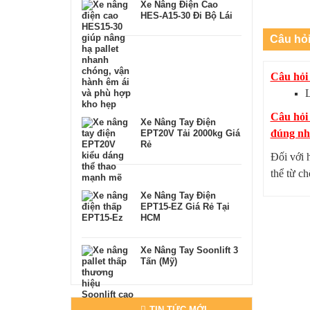
Xe Nâng Điện Cao
HES-A15-30 Đi Bộ Lái
Câu hỏ
Câu hỏi 
L
Câu hỏi
Xe Nâng Tay Điện
đúng như
EPT20V Tải 2000kg Giá
Rẻ
Đối với 
thể từ c
Xe Nâng Tay Điện
EPT15-EZ Giá Rẻ Tại
HCM
Xe Nâng Tay Soonlift 3
Tấn (Mỹ)
TIN TỨC MỚI