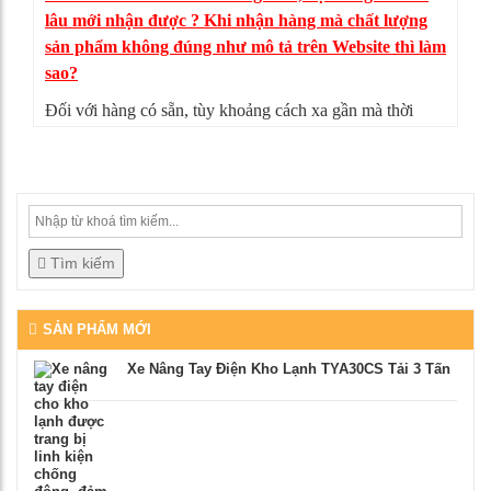
lâu mới nhận được ? Khi nhận hàng mà chất lượng
sản phẩm không đúng như mô tả trên Website thì làm
sao?
Đối với hàng có sẵn, tùy khoảng cách xa gần mà thời
gian giao hàng có thể từ 4-5 ngày. Nếu sản phẩm không
đúng như mô tả, bạn có thể từ chối nhận hàng, mọi chi
phí vận chuyển chúng tôi sẽ chịu hoàn toàn.
Tìm kiếm
SẢN PHẨM MỚI
Xe Nâng Tay Điện Kho Lạnh TYA30CS Tải 3 Tấn