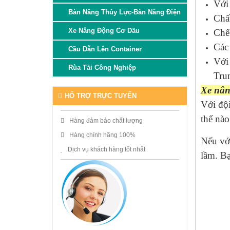
Với
Bàn Nâng Thủy Lực-Bàn Nâng Điện
Chất
Xe Nâng Động Cơ Dầu
Chế 
Các
Cầu Dẫn Lên Container
Với
Rùa Tải Công Nghiệp
Tru
Xe nân
HỔ TRỢ TRỰC TUYẾN
Với đội
thế nào
Hàng đảm bảo chất lượng
Hàng chính hãng 100%
Nếu với
Dịch vụ khách hàng tốt nhất
lầm. Bạ