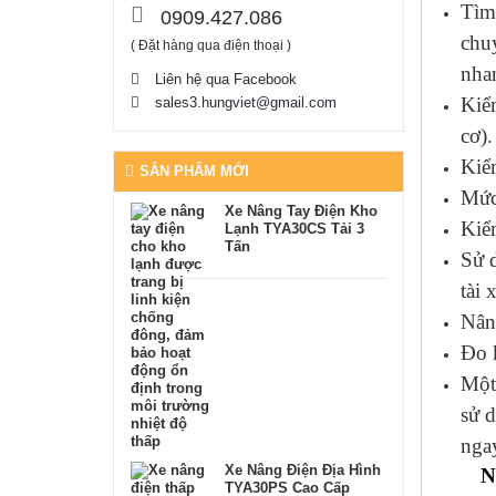
Tìm 
0909.427.086
chuy
( Đặt hàng qua điện thoại )
nha
Liên hệ qua Facebook
Kiểm
sales3.hungviet@gmail.com
cơ).
Kiểm
SẢN PHẨM MỚI
Mức 
Xe Nâng Tay Điện Kho
Kiể
Lạnh TYA30CS Tải 3
Tấn
Sử d
tài 
Nâng
Đo 
Một 
sử d
nga
Xe Nâng Điện Địa Hình
N
TYA30PS Cao Cấp