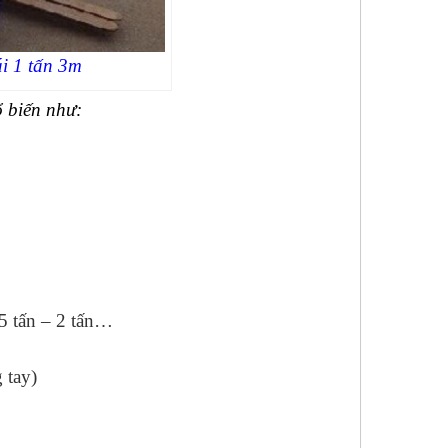
ái 1 tấn 3m
ổ biến như:
,5 tấn – 2 tấn…
 tay)