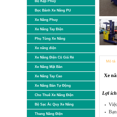
Bộ Kẹp Phuy
Bọc Bánh Xe Nâng PU
Xe Nâng Phuy
Xe Nâng Tay Điện
Phụ Tùng Xe Nâng
Xe nâng điện
Xe Nâng Điện Cũ Giá Rẻ
Mô tả
Xe Nâng Mặt Bàn
Xe nâ
Xe Nâng Tay Cao
Xe Nâng Bán Tự Động
Lợi ích
Cho Thuê Xe Nâng Điện
Việ
Bộ Sạc Ắc Quy Xe Nâng
Bạn 
Thang Nâng Điện