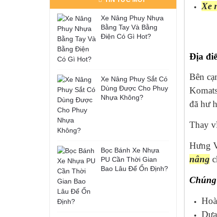
Xe n
Xe Nâng Phuy Nhựa
Bằng Tay Và Bằng
Điện Có Gì Hot?
Địa đi
Bên cạn
Xe Nâng Phuy Sắt Có
Dùng Được Cho Phuy
Komats
Nhựa Không?
đã hư 
Thay vì
Hưng Vi
Bọc Bánh Xe Nhựa
nâng
c
PU Cần Thời Gian
Bao Lâu Để Ổn Định?
Chúng 
Hoà
Dựa 