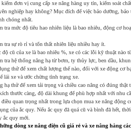
kiếm đơn vị cung cấp xe nâng hàng uy tín, kiểm soát chất
ên nghiệp hay không? Mục đích để việc bảo dưỡng, bảo tr
nh chóng nhất.
 tra mức độ tiêu hao nhiên liệu là bao nhiêu, động cơ ho
 tra sự rò rỉ và tổn thất nhiên liệu nhiều hay ít.
độ cũ của xe là bao nhiêu %, xe có các lỗi kỹ thuật nào t
m tra hệ thống nâng hạ từ bơm, ty thủy lực, ben dầu, kh
ụng thử để xem chất lượng thế nào, đối với xe động cơ bạn
xế lái xe và ước chừng tình trạng xe.
 hạ thử để xem tải trọng và chiều cao nâng có đúng thật
kích thước càng, độ dài khung để phù hợp nhất với nhu cầ
điều quan trọng nhất trong lựa chọn mua xe nâng động cơ
ụng của ắc quy. Nếu ắc quy đã quá cũ và bình đã hết, thời
y ắc quy mới.
hững dòng xe nâng điện cũ giá rẻ và xe nâng hàng các 