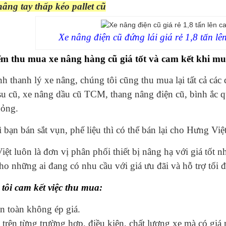
âng tay thấp kéo pallet cũ
Xe nâng điện cũ đứng lái giá rẻ 1,8 tấn l
ểm thu mua xe nâng hàng cũ giá tốt và cam kết khi mu
h thanh lý xe nâng, chúng tôi cũng thu mua lại tất cả các
u cũ, xe nâng dầu cũ TCM, thang nâng điện cũ, bình ắc 
hỏng.
 bạn bán sắt vụn, phế liệu thì có thể bán lại cho Hưng Việt
ệt luôn là đơn vị phân phối thiết bị nâng hạ với giá tốt n
ho những ai đang có nhu cầu với giá ưu đãi và hỗ trợ tối đ
tôi cam kết việc thu mua:
n toàn không ép giá.
trên từng trường hợp, điều kiện, chất lượng xe mà có giá