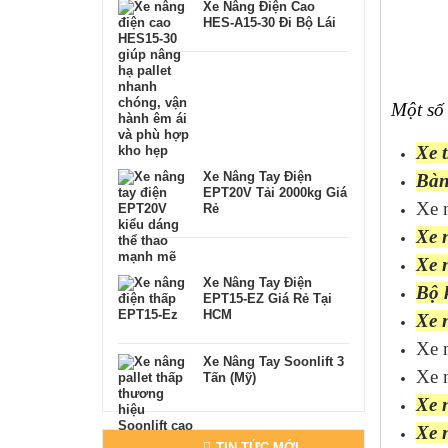
Xe Nâng Điện Cao
HES-A15-30 Đi Bộ Lái
Một số 
Xe 
Xe Nâng Tay Điện
Bàn
EPT20V Tải 2000kg Giá
Xe n
Rẻ
Xe 
Xe 
Xe Nâng Tay Điện
Bộ 
EPT15-EZ Giá Rẻ Tại
HCM
Xe 
Xe n
Xe Nâng Tay Soonlift 3
Xe n
Tấn (Mỹ)
Xe 
Xe 
TIN TỨC MỚI