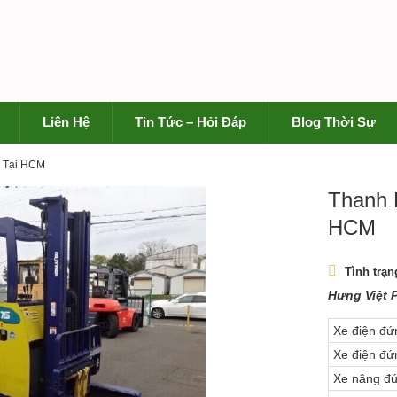
Liên Hệ
Tin Tức – Hỏi Đáp
Blog Thời Sự
ẻ Tại HCM
Thanh 
HCM
Tình trạn
Hưng Việt 
Xe điện đứn
Xe điện đứn
Xe nâng đứ