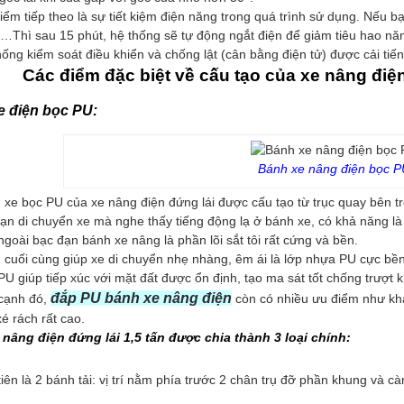
iểm tiếp theo là sự tiết kiệm điện năng trong quá trình sử dụng. Nếu
…Thì sau 15 phút, hệ thống sẽ tự động ngắt điện để giảm tiêu hao năng
ống kiểm soát điều khiển và chống lật (cân bằng điện tử) được cải tiế
Các điểm đặc biệt về cấu tạo của xe nâng điệ
e điện bọc PU:
Bánh xe nâng điện bọc P
xe bọc PU của xe nâng điện đứng lái được cấu tạo từ trục quay bên tro
bạn di chuyển xe mà nghe thấy tiếng động lạ ở bánh xe, có khả năng là
goài bạc đạn bánh xe nâng là phần lõi sắt tôi rất cứng và bền.
 cuối cùng giúp xe di chuyển nhẹ nhàng, êm ái là lớp nhựa PU cực bền
U giúp tiếp xúc với mặt đất được ổn định, tạo ma sát tốt chống trượt k
đ
ắp PU bánh xe nâng điện
cạnh đó,
còn có nhiều ưu điểm như khả
é rách rất cao.
nâng điện đứng lái 1,5 tấn được chia thành 3 loại chính:
iên là 2 bánh tải: vị trí nằm phía trước 2 chân trụ đỡ phần khung và c