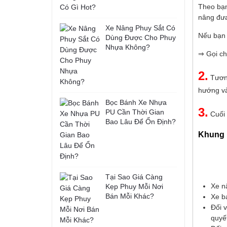
Theo bạn,
nâng đư
Xe Nâng Phuy Sắt Có
Nếu bạn 
Dùng Được Cho Phuy
Nhựa Không?
⇒ Gọi c
2.
Tương
hướng và
Bọc Bánh Xe Nhựa
3.
PU Cần Thời Gian
Cuối 
Bao Lâu Để Ổn Định?
Khung 
Tại Sao Giá Càng
Xe n
Kẹp Phuy Mỗi Nơi
Bán Mỗi Khác?
Xe b
Đối 
quyế