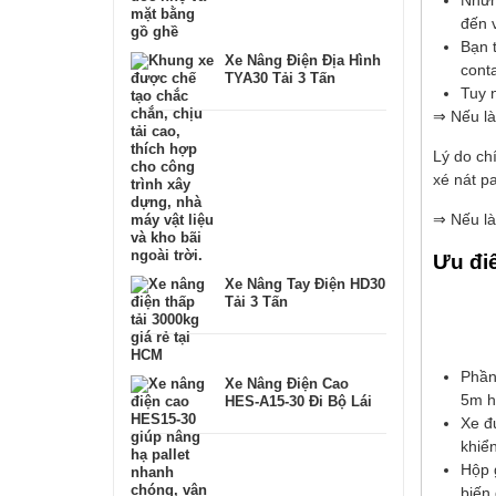
Nhữn
đến 
Bạn t
Xe Nâng Điện Địa Hình
cont
TYA30 Tải 3 Tấn
Tuy 
⇒ Nếu là
Lý do chí
xé nát pa
⇒ Nếu là 
Ưu đi
Xe Nâng Tay Điện HD30
Tải 3 Tấn
Phần
Xe Nâng Điện Cao
5m h
HES-A15-30 Đi Bộ Lái
Xe đ
khiể
Hộp 
biến 