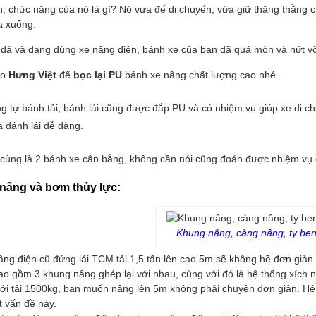
 chức năng của nó là gì? Nó vừa để di chuyển, vừa giữ thăng thằng cho 
a xuống.
đã và đang dùng xe nâng điện, bánh xe của bạn đã quá mòn và nứt 
ho
Hưng Việt
để
bọc lại PU
bánh xe nâng chất lượng cao nhé.
 tự bánh tải, bánh lái cũng được đắp PU và có nhiệm vụ giúp xe di chu
 đánh lái dễ dàng.
cùng là 2 bánh xe cân bằng, không cần nói cũng đoán được nhiệm vụ c
nâng và bơm thủy lực:
Khung nâng, càng nâng, ty ben 
âng điện cũ đứng lái TCM tải 1,5 tấn lên cao 5m sẽ không hề đơn giản 
ao gồm 3 khung nâng ghép lại với nhau, cùng với đó là hệ thống xích n
với tải 1500kg, bạn muốn nâng lên 5m không phải chuyện đơn giản. Hệ 
t vấn đề này.