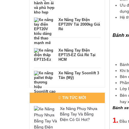
Ưu đ
dụng
Hệ th
Xe Nâng Tay Điện
EPT20V Tải 2000kg Giá
Rẻ
Bánh x
Xe Nâng Tay Điện
EPT15-EZ Giá Rẻ Tại
HCM
Bánh 
Khi 
Xe Nâng Tay Soonlift 3
Bên n
Tấn (Mỹ)
Phần
Lớp P
Bên 
TIN TỨC MỚI
hay x
Bánh xe 
Xe Nâng Phuy Nhựa
Bằng Tay Và Bằng
1.
Điện Có Gì Hot?
Đầu t