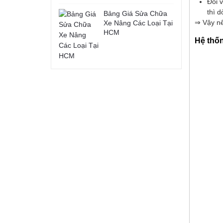
Đối 
thì 
Bảng Giá Sửa Chữa
⇒ Vậy nê
Xe Nâng Các Loại Tại
HCM
Hệ thốn