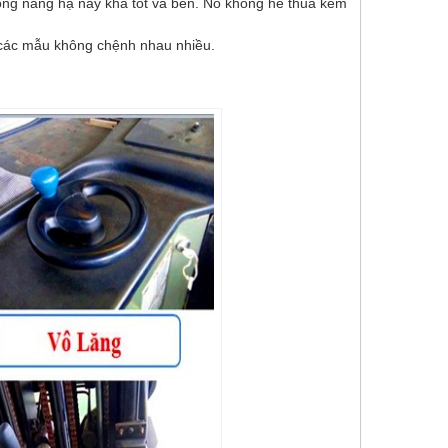
hống nâng hạ này khá tốt và bền. Nó không hề thua kém
 các mẫu không chệnh nhau nhiều.