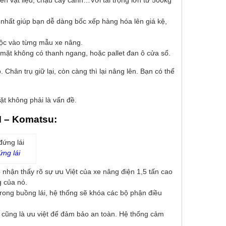
n vật liệu, chậu cây cảnh…Với tải trọng lớn từ 500kg
i nhất giúp bạn dễ dàng bốc xếp hàng hóa lên giá kệ,
uộc vào từng mẫu xe nâng.
1 mặt không có thanh ngang, hoặc pallet đan ô cửa sổ.
 Chân trụ giữ lại, còn càng thì lại nâng lên. Bạn có thể
ặt không phải là vấn đề.
M – Komatsu:
ứng lái
nhận thấy rõ sự ưu Việt của xe nâng điện 1,5 tấn cao
 của nó.
rong buồng lái, hệ thống sẽ khóa các bộ phận điều
o cũng là ưu việt để đảm bảo an toàn. Hệ thống cảm