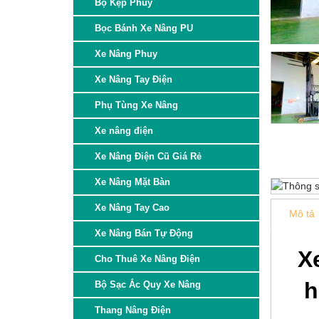
Bộ Kẹp Phuy
Bọc Bánh Xe Nâng PU
Xe Nâng Phuy
Xe Nâng Tay Điện
Phụ Tùng Xe Nâng
Xe nâng điện
Xe Nâng Điện Cũ Giá Rẻ
Xe Nâng Mặt Bàn
Xe Nâng Tay Cao
Mô tả
Xe Nâng Bán Tự Động
X
Cho Thuê Xe Nâng Điện
h
Bộ Sạc Ắc Quy Xe Nâng
Thang Nâng Điện