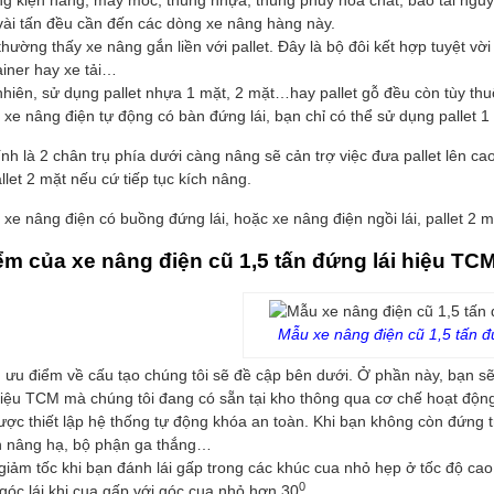
g kiện hàng, máy móc, thùng nhựa, thùng phuy hóa chất, bao tải nguyê
vài tấn đều cần đến các dòng xe nâng hàng này.
hường thấy xe nâng gắn liền với pallet. Đây là bộ đôi kết hợp tuyệt vờ
ainer hay xe tải…
nhiên, sử dụng pallet nhựa 1 mặt, 2 mặt…hay pallet gỗ đều còn tùy th
 xe nâng điện tự động có bàn đứng lái, bạn chỉ có thể sử dụng pallet 
nh là 2 chân trụ phía dưới càng nâng sẽ cản trợ việc đưa pallet lên cao.
llet 2 mặt nếu cứ tiếp tục kích nâng.
xe nâng điện có buồng đứng lái, hoặc xe nâng điện ngồi lái, pallet 2 m
ểm của xe nâng điện cũ 1,5 tấn đứng lái hiệu TC
Mẫu xe nâng điện cũ 1,5 tấn đ
 ưu điểm về cấu tạo chúng tôi sẽ đề cập bên dưới. Ở phần này, bạn sẽ 
iệu TCM mà chúng tôi đang có sẵn tại kho thông qua cơ chế hoạt động
ược thiết lập hệ thống tự động khóa an toàn. Khi bạn không còn đứng t
n nâng hạ, bộ phận ga thắng…
giảm tốc khi bạn đánh lái gấp trong các khúc cua nhỏ hẹp ở tốc độ ca
0
góc lái khi cua gấp với góc cua nhỏ hơn 30
.