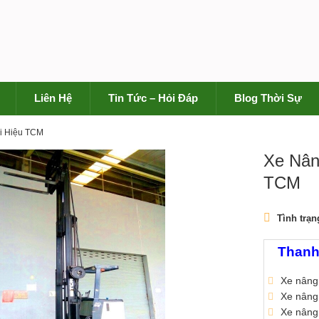
Liên Hệ
Tin Tức – Hỏi Đáp
Blog Thời Sự
i Hiệu TCM
Xe Nân
TCM
Tình trạn
Thanh
Xe nâng 
Xe nâng
Xe nâng 