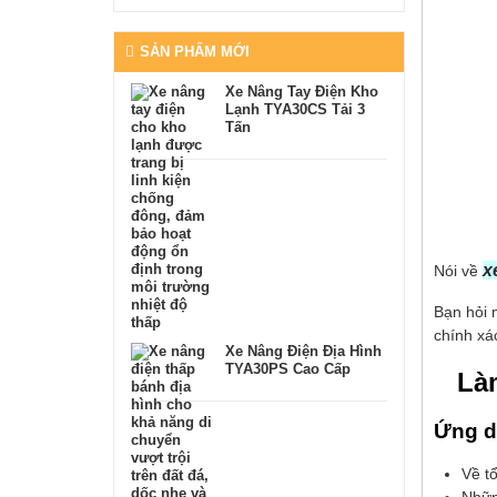
SẢN PHẨM MỚI
Xe Nâng Tay Điện Kho
Lạnh TYA30CS Tải 3
Tấn
x
Nói về
Bạn hỏi 
chính xá
Xe Nâng Điện Địa Hình
TYA30PS Cao Cấp
Làm
Ứng d
Về t