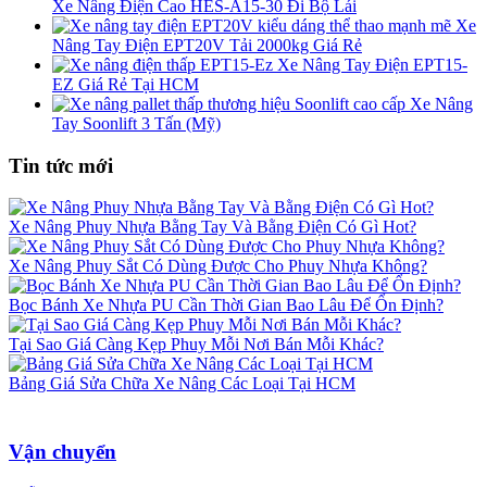
Xe Nâng Điện Cao HES-A15-30 Đi Bộ Lái
Xe
Nâng Tay Điện EPT20V Tải 2000kg Giá Rẻ
Xe Nâng Tay Điện EPT15-
EZ Giá Rẻ Tại HCM
Xe Nâng
Tay Soonlift 3 Tấn (Mỹ)
Tin tức mới
Xe Nâng Phuy Nhựa Bằng Tay Và Bằng Điện Có Gì Hot?
Xe Nâng Phuy Sắt Có Dùng Được Cho Phuy Nhựa Không?
Bọc Bánh Xe Nhựa PU Cần Thời Gian Bao Lâu Để Ổn Định?
Tại Sao Giá Càng Kẹp Phuy Mỗi Nơi Bán Mỗi Khác?
Bảng Giá Sửa Chữa Xe Nâng Các Loại Tại HCM
Vận chuyển