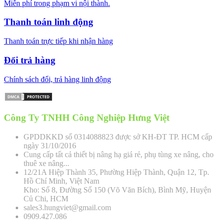
Miễn phí trong phạm vi nội thành.
Thanh toán linh động
Thanh toán trực tiếp khi nhận hàng
Đổi trả hàng
Chính sách đổi, trả hàng linh động
Công Ty TNHH Công Nghiệp Hưng Việt
GPDDKKD số 0314088823 được sở KH-ĐT TP. HCM cấp
ngày 31/10/2016
Cung cấp tất cả thiết bị nâng hạ giá rẻ, phụ tùng xe nâng, cho
thuê xe nâng...
12/21A Hiệp Thành 35, Phường Hiệp Thành, Quận 12, Tp.
Hồ Chí Minh, Việt Nam
Kho: Số 8, Đường Số 150 (Võ Văn Bích), Bình Mỹ, Huyện
Củ Chi, HCM
sales3.hungviet@gmail.com
0909.427.086