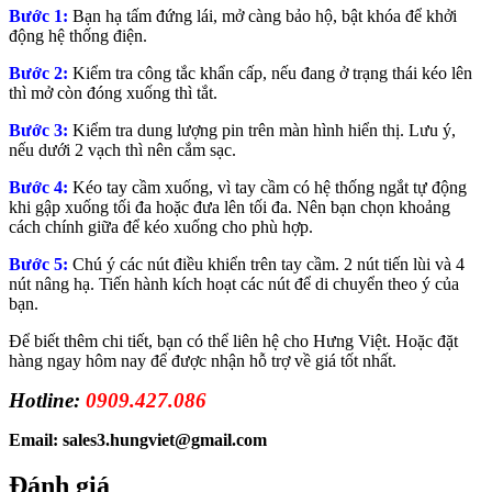
Bước 1:
Bạn hạ tấm đứng lái, mở càng bảo hộ, bật khóa để khởi
động hệ thống điện.
Bước 2:
Kiểm tra công tắc khẩn cấp, nếu đang ở trạng thái kéo lên
thì mở còn đóng xuống thì tắt.
Bước 3:
Kiểm tra dung lượng pin trên màn hình hiển thị. Lưu ý,
nếu dưới 2 vạch thì nên cắm sạc.
Bước 4:
Kéo tay cầm xuống, vì tay cầm có hệ thống ngắt tự động
khi gập xuống tối đa hoặc đưa lên tối đa. Nên bạn chọn khoảng
cách chính giữa để kéo xuống cho phù hợp.
Bước 5:
Chú ý các nút điều khiển trên tay cầm. 2 nút tiến lùi và 4
nút nâng hạ. Tiến hành kích hoạt các nút để di chuyển theo ý của
bạn.
Để biết thêm chi tiết, bạn có thể liên hệ cho Hưng Việt. Hoặc đặt
hàng ngay hôm nay để được nhận hỗ trợ về giá tốt nhất.
Hotline:
0909.427.086
Email: sales3.hungviet@gmail.com
Đánh giá