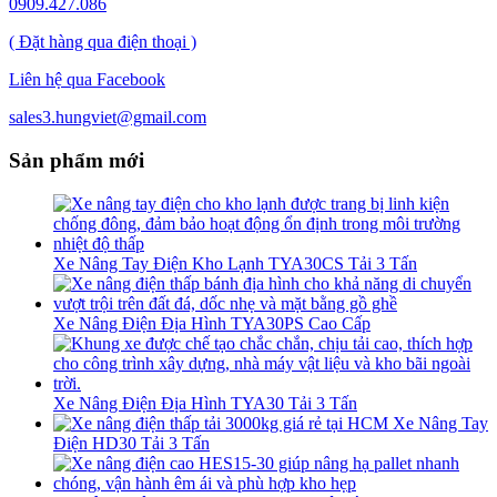
0909.427.086
( Đặt hàng qua điện thoại )
Liên hệ qua Facebook
sales3.hungviet@gmail.com
Sản phẩm mới
Xe Nâng Tay Điện Kho Lạnh TYA30CS Tải 3 Tấn
Xe Nâng Điện Địa Hình TYA30PS Cao Cấp
Xe Nâng Điện Địa Hình TYA30 Tải 3 Tấn
Xe Nâng Tay
Điện HD30 Tải 3 Tấn