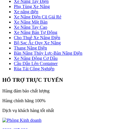
Xe Nâng Tay Điện
Phụ Tùng Xe Nâng
Xe nâng điện
Xe Nâng Điện Cũ Giá Rẻ
Xe Nâng Mặt Bàn
Xe Nâng Tay Cao
Xe Nâng Bán Tự Động
Cho Thuê Xe Nâng Điện
Bộ Sạc Ắc Quy Xe Nâng
Thang Nâng Điện
Bàn Nâng Thủy Lực-Bàn Nâng Điện
Xe Nâng Động Cơ Dầu
Cầu Dẫn Lên Container
Rùa Tải Công Nghiệp
HỔ TRỢ TRỰC TUYẾN
Hàng đảm bảo chất lượng
Hàng chính hãng 100%
Dịch vụ khách hàng tốt nhất