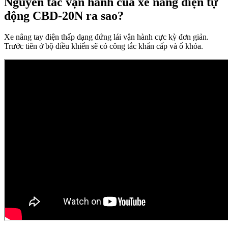
Nguyên tắc vận hành của xe nâng điện tự
động CBD-20N ra sao?
Xe nâng tay điện thấp dạng đứng lái vận hành cực kỳ đơn giản.
Trước tiên ở bộ điều khiển sẽ có công tắc khẩn cấp và ổ khóa.