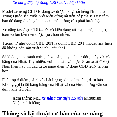
Xe nâng điện tự động CBD-20N nhập khẩu
Model xe nâng CBD là dòng xe được hãng nổi tiếng Niuli của
Trung Quốc sản xuất. Với kiểu đứng lái trên bệ phía sau tay cầm,
bạn dễ dàng di chuyển theo xe mà không cần phải bước bộ.
Xe nâng tay điện CBD-20N có kiểu dáng rất mạnh mẽ, nâng hạ an
toàn và lâu bền nên được lựa chọn nhiều.
Tương tự như dòng CBD-20N là dòng CBD-20T, model này hiện
đã không còn sản xuất vì nhu cầu ít đi.
Sẽ không ai so sánh mức giá xe nâng tay điện tự động này với các
hãng của Nhật. Tuy nhiên, với nhu cầu và thực tế sản xuất ở Việt
Nam hiện nay thì đầu tư xe nâng điện tự động CBD-20N là phù
hợp.
Phù hợp ở điểm giá rẻ và chất lượng sản phẩm cũng đảm bảo.
Không gọi là tốt bằng hàng của Nhật và của Đức nhưng vẫn sử
dụng khá lâu bền.
Xem thêm:
Mẫu
xe nâng tay điện 1,5 tấn
Mitsubishi
Nhật chính hãng
Thông số kỹ thuật cơ bản của xe nâng