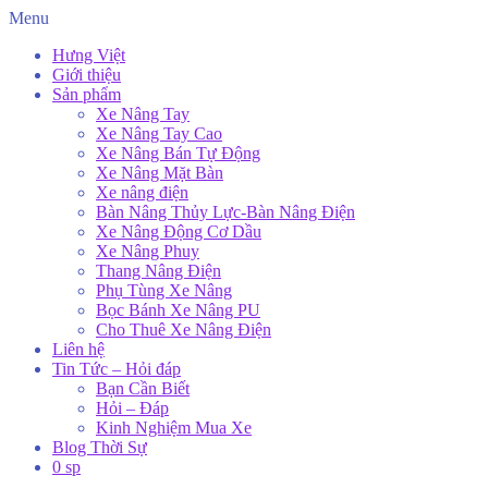
Menu
Hưng Việt
Giới thiệu
Sản phẩm
Xe Nâng Tay
Xe Nâng Tay Cao
Xe Nâng Bán Tự Động
Xe Nâng Mặt Bàn
Xe nâng điện
Bàn Nâng Thủy Lực-Bàn Nâng Điện
Xe Nâng Động Cơ Dầu
Xe Nâng Phuy
Thang Nâng Điện
Phụ Tùng Xe Nâng
Bọc Bánh Xe Nâng PU
Cho Thuê Xe Nâng Điện
Liên hệ
Tin Tức – Hỏi đáp
Bạn Cần Biết
Hỏi – Đáp
Kinh Nghiệm Mua Xe
Blog Thời Sự
0 sp