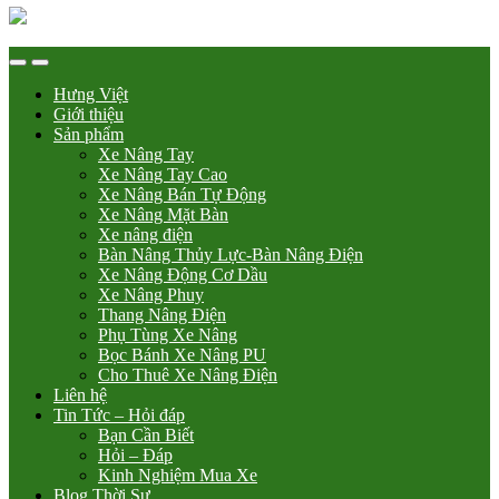
Hưng Việt
Giới thiệu
Sản phẩm
Xe Nâng Tay
Xe Nâng Tay Cao
Xe Nâng Bán Tự Động
Xe Nâng Mặt Bàn
Xe nâng điện
Bàn Nâng Thủy Lực-Bàn Nâng Điện
Xe Nâng Động Cơ Dầu
Xe Nâng Phuy
Thang Nâng Điện
Phụ Tùng Xe Nâng
Bọc Bánh Xe Nâng PU
Cho Thuê Xe Nâng Điện
Liên hệ
Tin Tức – Hỏi đáp
Bạn Cần Biết
Hỏi – Đáp
Kinh Nghiệm Mua Xe
Blog Thời Sự