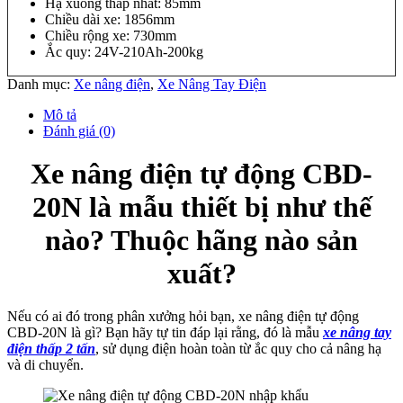
Hạ xuống thấp nhất: 85mm
Chiều dài xe: 1856mm
Chiều rộng xe: 730mm
Ắc quy: 24V-210Ah-200kg
Danh mục:
Xe nâng điện
,
Xe Nâng Tay Điện
Mô tả
Đánh giá (0)
Xe nâng điện tự động CBD-
20N là mẫu thiết bị như thế
nào? Thuộc hãng nào sản
xuất?
Nếu có ai đó trong phân xưởng hỏi bạn, xe nâng điện tự động
CBD-20N là gì? Bạn hãy tự tin đáp lại rằng, đó là mẫu
xe nâng tay
điện thấp 2 tấn
, sử dụng điện hoàn toàn từ ắc quy cho cả nâng hạ
và di chuyển.