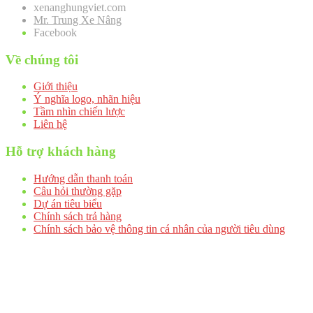
xenanghungviet.com
Mr. Trung Xe Nâng
Facebook
Về chúng tôi
Giới thiệu
Ý nghĩa logo, nhãn hiệu
Tầm nhìn chiến lược
Liên hệ
Hỗ trợ khách hàng
Hướng dẫn thanh toán
Câu hỏi thường gặp
Dự án tiêu biểu
Chính sách trả hàng
Chính sách bảo vệ thông tin cá nhân của người tiêu dùng