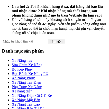
Câu hỏi 2: Tôi là khách hàng ở xa, đặt hàng thì bao lâu
mới nhận được ? Khi nhận hàng mà chất lượng sản
phẩm không đúng như mô tả trên Website thì làm sao?
Đối với hàng có sẵn, tùy khoảng cách xa gần mà thời gian
giao hàng có thể từ 4-5 ngày. Nếu sản phẩm không đúng như
mô tả, bạn có thể từ chối nhận hàng, mọi chi phí vận chuyển
chúng tôi sẽ chịu hoàn toàn.
Tìm kiếm
Danh mục sản phẩm
Xe Nâng Tay
Sửa Chữa Xe Nâng
Bộ Kẹp Phuy
Bọc Bánh Xe Nâng PU
Xe Nâng Phuy
Xe Nâng Tay Điện
Phụ Tùng Xe Nâng
Xe nâng điện
Xe Nâng Điện Cũ Giá Rẻ
Xe Nâng Mặt Bàn
Xe Nâng Tay Cao
Xe Nâng Bán Tự Động