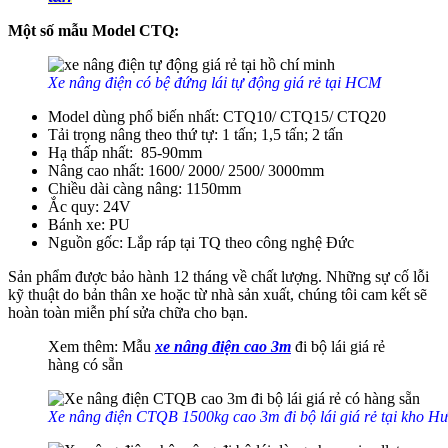
Một số mẫu Model CTQ:
Xe nâng điện có bệ đứng lái tự động giá rẻ tại HCM
Model dùng phổ biến nhất: CTQ10/ CTQ15/ CTQ20
Tải trọng nâng theo thứ tự: 1 tấn; 1,5 tấn; 2 tấn
Hạ thấp nhất: 85-90mm
Nâng cao nhất: 1600/ 2000/ 2500/ 3000mm
Chiều dài càng nâng: 1150mm
Ắc quy: 24V
Bánh xe: PU
Nguồn gốc: Lắp ráp tại TQ theo công nghệ Đức
Sản phẩm được bảo hành 12 tháng về chất lượng. Những sự cố lỗi
kỹ thuật do bản thân xe hoặc từ nhà sản xuất, chúng tôi cam kết sẽ
hoàn toàn miễn phí sửa chữa cho bạn.
Xem thêm: Mẫu
xe nâng điện cao 3m
đi bộ lái giá rẻ
hàng có sẵn
Xe nâng điện CTQB 1500kg cao 3m đi bộ lái giá rẻ tại kho Hư