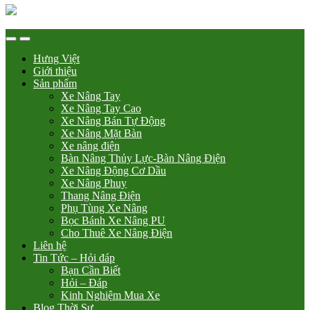
Hưng Việt
Giới thiệu
Sản phẩm
Xe Nâng Tay
Xe Nâng Tay Cao
Xe Nâng Bán Tự Động
Xe Nâng Mặt Bàn
Xe nâng điện
Bàn Nâng Thủy Lực-Bàn Nâng Điện
Xe Nâng Động Cơ Dầu
Xe Nâng Phuy
Thang Nâng Điện
Phụ Tùng Xe Nâng
Bọc Bánh Xe Nâng PU
Cho Thuê Xe Nâng Điện
Liên hệ
Tin Tức – Hỏi đáp
Bạn Cần Biết
Hỏi – Đáp
Kinh Nghiệm Mua Xe
Blog Thời Sự