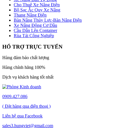
Cho Thuê Xe Nâng Điện
Bộ Sạc Ắc Quy Xe Nâng
Thang Nâng Điện
Bàn Nâng Thủy Lực-Bàn Nâng Điện
Xe Nâng Động Cơ Dầu
Cầu Dẫn Lên Container
Rùa Tải Công Nghiệp
HỔ TRỢ TRỰC TUYẾN
Hàng đảm bảo chất lượng
Hàng chính hãng 100%
Dịch vụ khách hàng tốt nhất
0909.427.086
( Đặt hàng qua điện thoại )
Liên hệ qua Facebook
sales3.hungviet@gmail.com