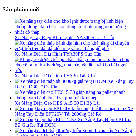
Sản phẩm mới
Xe Nâng Tay Điện Kho Lạnh TYA30CS Tải 3 Tấn
Xe Nâng Điện Địa Hình TYA30PS Cao Cấp
Xe Nâng Điện Địa Hình TYA30 Tải 3 Tấn
Xe Nâng Tay
Điện HD30 Tải 3 Tấn
Xe Nâng Điện Cao HES-A15-30 Đi Bộ Lái
Xe
Nâng Tay Điện EPT20V Tải 2000kg Giá Rẻ
Xe Nâng Tay Điện EPT15-
EZ Giá Rẻ Tại HCM
Xe Nâng
Tay Soonlift 3 Tấn (Mỹ)