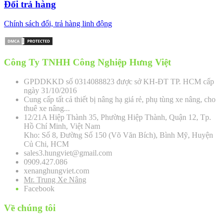
Đổi trả hàng
Chính sách đổi, trả hàng linh động
Công Ty TNHH Công Nghiệp Hưng Việt
GPDDKKD số 0314088823 được sở KH-ĐT TP. HCM cấp
ngày 31/10/2016
Cung cấp tất cả thiết bị nâng hạ giá rẻ, phụ tùng xe nâng, cho
thuê xe nâng...
12/21A Hiệp Thành 35, Phường Hiệp Thành, Quận 12, Tp.
Hồ Chí Minh, Việt Nam
Kho: Số 8, Đường Số 150 (Võ Văn Bích), Bình Mỹ, Huyện
Củ Chi, HCM
sales3.hungviet@gmail.com
0909.427.086
xenanghungviet.com
Mr. Trung Xe Nâng
Facebook
Về chúng tôi