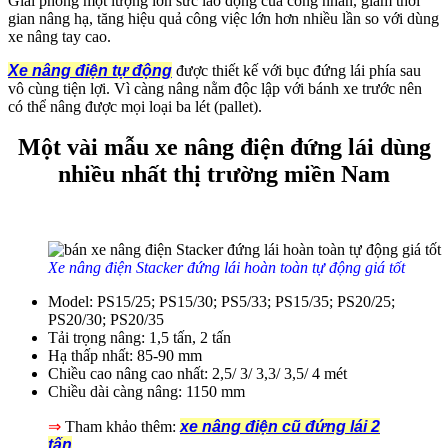
Giải phóng một lượng lớn sức lao động của công nhân, giảm thời
gian nâng hạ, tăng hiệu quả công việc lớn hơn nhiều lần so với dùng
xe nâng tay cao.
Xe nâng điện tự động
được thiết kế với bục đứng lái phía sau
vô cùng tiện lợi. Vì càng nâng nằm độc lập với bánh xe trước nên
có thể nâng được mọi loại ba lét (pallet).
Một vài mẫu xe nâng điện đứng lái dùng
nhiều nhất thị trường miền Nam
Xe nâng điện Stacker đứng lái hoàn toàn tự động giá tốt
Model: PS15/25; PS15/30; PS5/33; PS15/35; PS20/25;
PS20/30; PS20/35
Tải trọng nâng: 1,5 tấn, 2 tấn
Hạ thấp nhất: 85-90 mm
Chiều cao nâng cao nhất: 2,5/ 3/ 3,3/ 3,5/ 4 mét
Chiều dài càng nâng: 1150 mm
⇒
Tham khảo thêm:
xe nâng điện cũ đứng lái 2
tấn