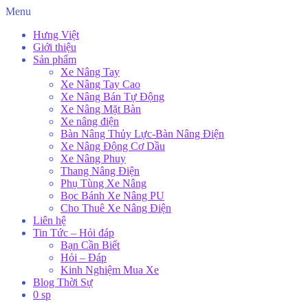
Menu
Hưng Việt
Giới thiệu
Sản phẩm
Xe Nâng Tay
Xe Nâng Tay Cao
Xe Nâng Bán Tự Động
Xe Nâng Mặt Bàn
Xe nâng điện
Bàn Nâng Thủy Lực-Bàn Nâng Điện
Xe Nâng Động Cơ Dầu
Xe Nâng Phuy
Thang Nâng Điện
Phụ Tùng Xe Nâng
Bọc Bánh Xe Nâng PU
Cho Thuê Xe Nâng Điện
Liên hệ
Tin Tức – Hỏi đáp
Bạn Cần Biết
Hỏi – Đáp
Kinh Nghiệm Mua Xe
Blog Thời Sự
0 sp