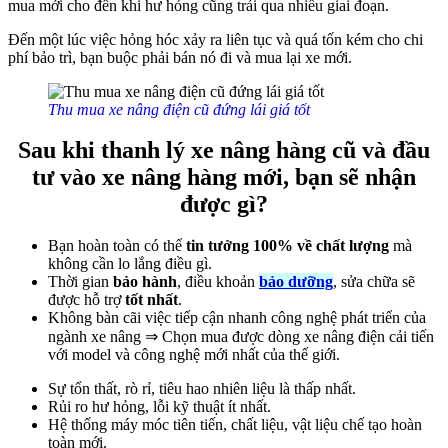
mua mới cho đến khi hư hỏng cũng trải qua nhiều giai đoạn.
Đến một lúc việc hỏng hóc xảy ra liên tục và quá tốn kém cho chi
phí bảo trì, bạn buộc phải bán nó đi và mua lại xe mới.
Thu mua xe nâng điện cũ đứng lái giá tốt
Sau khi thanh lý xe nâng hàng cũ và đầu
tư vào xe nâng hàng mới, bạn sẽ nhận
được gì?
Bạn hoàn toàn có thể
tin tưởng 100% về chất lượng
mà
không cần lo lắng điều gì.
Thời gian
bảo hành
, điều khoản
bảo dưỡng
, sửa chữa sẽ
được hỗ trợ
tốt nhất
.
Không bàn cãi việc tiếp cận nhanh công nghệ phát triển của
ngành xe nâng ⇒ Chọn mua được dòng xe nâng điện cải tiến
với model và công nghệ mới nhất của thế giới.
Sự tổn thất, rò rỉ, tiêu hao nhiên liệu là thấp nhất.
Rủi ro hư hỏng, lỗi kỹ thuật ít nhất.
Hệ thống máy móc tiên tiến, chất liệu, vật liệu chế tạo hoàn
toàn mới.