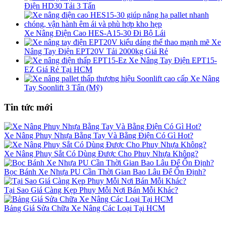
Điện HD30 Tải 3 Tấn
Xe Nâng Điện Cao HES-A15-30 Đi Bộ Lái
Xe
Nâng Tay Điện EPT20V Tải 2000kg Giá Rẻ
Xe Nâng Tay Điện EPT15-
EZ Giá Rẻ Tại HCM
Xe Nâng
Tay Soonlift 3 Tấn (Mỹ)
Tin tức mới
Xe Nâng Phuy Nhựa Bằng Tay Và Bằng Điện Có Gì Hot?
Xe Nâng Phuy Sắt Có Dùng Được Cho Phuy Nhựa Không?
Bọc Bánh Xe Nhựa PU Cần Thời Gian Bao Lâu Để Ổn Định?
Tại Sao Giá Càng Kẹp Phuy Mỗi Nơi Bán Mỗi Khác?
Bảng Giá Sửa Chữa Xe Nâng Các Loại Tại HCM