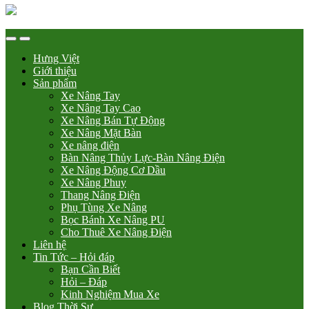
Hưng Việt
Giới thiệu
Sản phẩm
Xe Nâng Tay
Xe Nâng Tay Cao
Xe Nâng Bán Tự Động
Xe Nâng Mặt Bàn
Xe nâng điện
Bàn Nâng Thủy Lực-Bàn Nâng Điện
Xe Nâng Động Cơ Dầu
Xe Nâng Phuy
Thang Nâng Điện
Phụ Tùng Xe Nâng
Bọc Bánh Xe Nâng PU
Cho Thuê Xe Nâng Điện
Liên hệ
Tin Tức – Hỏi đáp
Bạn Cần Biết
Hỏi – Đáp
Kinh Nghiệm Mua Xe
Blog Thời Sự