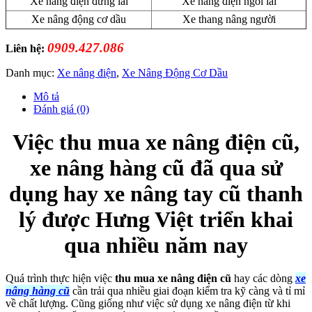
Xe nâng điện đứng lái
Xe nâng điện ngồi lái
Xe nâng động cơ dầu
Xe thang nâng người
0909.427.086
Liên hệ:
Danh mục:
Xe nâng điện
,
Xe Nâng Động Cơ Dầu
Mô tả
Đánh giá (0)
Việc thu mua xe nâng điện cũ,
xe nâng hàng cũ đã qua sử
dụng hay xe nâng tay cũ thanh
lý được Hưng Việt triển khai
qua nhiều năm nay
Quá trình thực hiện việc
thu mua xe nâng điện cũ
hay các dòng
xe
nâng hàng cũ
cần trải qua nhiều giai đoạn kiểm tra kỹ càng và tỉ mỉ
về chất lượng. Cũng giống như việc sử dụng xe nâng điện từ khi