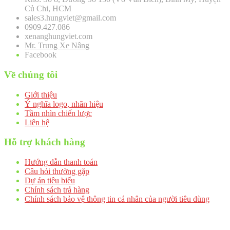
Củ Chi, HCM
sales3.hungviet@gmail.com
0909.427.086
xenanghungviet.com
Mr. Trung Xe Nâng
Facebook
Về chúng tôi
Giới thiệu
Ý nghĩa logo, nhãn hiệu
Tầm nhìn chiến lược
Liên hệ
Hỗ trợ khách hàng
Hướng dẫn thanh toán
Câu hỏi thường gặp
Dự án tiêu biểu
Chính sách trả hàng
Chính sách bảo vệ thông tin cá nhân của người tiêu dùng