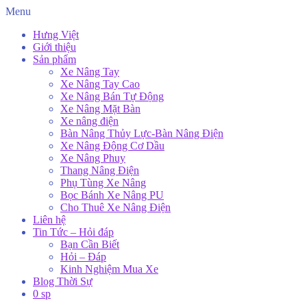
Menu
Hưng Việt
Giới thiệu
Sản phẩm
Xe Nâng Tay
Xe Nâng Tay Cao
Xe Nâng Bán Tự Động
Xe Nâng Mặt Bàn
Xe nâng điện
Bàn Nâng Thủy Lực-Bàn Nâng Điện
Xe Nâng Động Cơ Dầu
Xe Nâng Phuy
Thang Nâng Điện
Phụ Tùng Xe Nâng
Bọc Bánh Xe Nâng PU
Cho Thuê Xe Nâng Điện
Liên hệ
Tin Tức – Hỏi đáp
Bạn Cần Biết
Hỏi – Đáp
Kinh Nghiệm Mua Xe
Blog Thời Sự
0 sp