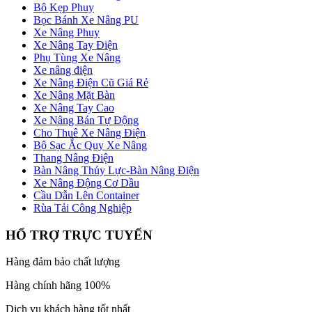
Bộ Kẹp Phuy
Bọc Bánh Xe Nâng PU
Xe Nâng Phuy
Xe Nâng Tay Điện
Phụ Tùng Xe Nâng
Xe nâng điện
Xe Nâng Điện Cũ Giá Rẻ
Xe Nâng Mặt Bàn
Xe Nâng Tay Cao
Xe Nâng Bán Tự Động
Cho Thuê Xe Nâng Điện
Bộ Sạc Ắc Quy Xe Nâng
Thang Nâng Điện
Bàn Nâng Thủy Lực-Bàn Nâng Điện
Xe Nâng Động Cơ Dầu
Cầu Dẫn Lên Container
Rùa Tải Công Nghiệp
HỔ TRỢ TRỰC TUYẾN
Hàng đảm bảo chất lượng
Hàng chính hãng 100%
Dịch vụ khách hàng tốt nhất