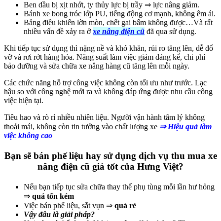
Ben dầu bị xịt nhớt, ty thủy lực bị trầy ⇒ lực nâng giảm.
Bánh xe bong tróc lớp PU, tiếng động cơ mạnh, không êm ái.
Bảng điều khiển lờn mòn, chết gai bấm không được…Và rất
nhiều vấn đề xảy ra ở
xe nâng điện cũ
đã qua sử dụng.
Khi tiếp tục sử dụng thì nặng nề và khó khăn, rủi ro tăng lên, dễ đổ
vỡ và rơi rớt hàng hóa. Năng suất làm việc giảm đáng kể, chi phí
bảo dưỡng và sửa chữa xe nâng hàng cũ tăng lên mỗi ngày.
Các chức năng hỗ trợ công việc không còn tối ưu như trước. Lạc
hậu so với công nghệ mới ra và không đáp ứng được nhu cầu công
việc hiện tại.
Tiêu hao và rò rỉ nhiều nhiên liệu. Người vận hành tâm lý không
thoải mái, không còn tin tưởng vào chất lượng xe
⇒ Hiệu quả làm
việc không cao
Bạn sẽ bán phế liệu hay sử dụng dịch vụ thu mua xe
nâng điện cũ giá tốt của Hưng Việt?
Nếu bạn tiếp tục sửa chữa thay thế phụ tùng mỗi lần hư hỏng
⇒
quá tốn kém
Việc bán phế liệu, sắt vụn ⇒
quá rẻ
Vậy đâu là giải pháp?