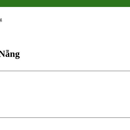
g
 Nẵng