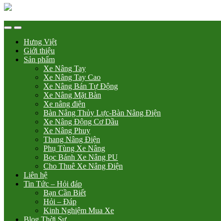
Hưng Việt
Giới thiệu
Sản phẩm
Xe Nâng Tay
Xe Nâng Tay Cao
Xe Nâng Bán Tự Động
Xe Nâng Mặt Bàn
Xe nâng điện
Bàn Nâng Thủy Lực-Bàn Nâng Điện
Xe Nâng Động Cơ Dầu
Xe Nâng Phuy
Thang Nâng Điện
Phụ Tùng Xe Nâng
Bọc Bánh Xe Nâng PU
Cho Thuê Xe Nâng Điện
Liên hệ
Tin Tức – Hỏi đáp
Bạn Cần Biết
Hỏi – Đáp
Kinh Nghiệm Mua Xe
Blog Thời Sự