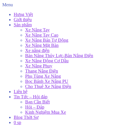
Menu
Hưng Việt
Giới thiệu
Sản phẩm
Xe Nâng Tay
Xe Nâng Tay Cao
Xe Nâng Bán Tự Động
Xe Nâng Mặt Bàn
Xe nâng điện
Bàn Nâng Thủy Lực-Bàn Nâng Điện
Xe Nâng Động Cơ Dầu
Xe Nâng Phuy
Thang Nâng Điện
Phụ Tùng Xe Nâng
Bọc Bánh Xe Nâng PU
Cho Thuê Xe Nâng Điện
Liên hệ
Tin Tức – Hỏi đáp
Bạn Cần Biết
Hỏi – Đáp
Kinh Nghiệm Mua Xe
Blog Thời Sự
0 sp