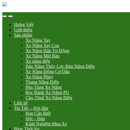
Hưng Việt
Giới thiệu
Sản phẩm
Xe Nâng Tay
Xe Nâng Tay Cao
Xe Nâng Bán Tự Động
Xe Nâng Mặt Bàn
Xe nâng điện
Bàn Nâng Thủy Lực-Bàn Nâng Điện
Xe Nâng Động Cơ Dầu
Xe Nâng Phuy
Thang Nâng Điện
Phụ Tùng Xe Nâng
Bọc Bánh Xe Nâng PU
Cho Thuê Xe Nâng Điện
Liên hệ
Tin Tức – Hỏi đáp
Bạn Cần Biết
Hỏi – Đáp
Kinh Nghiệm Mua Xe
Blog Thời Sự