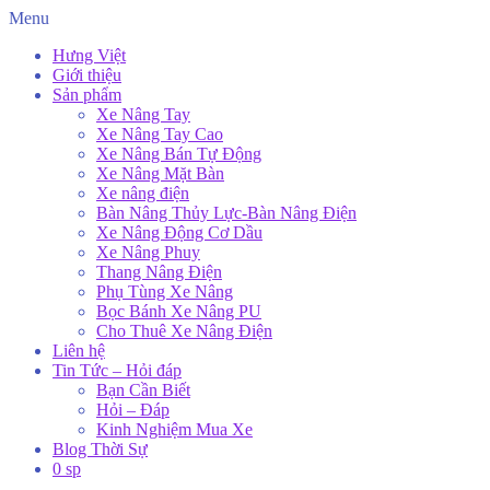
Menu
Hưng Việt
Giới thiệu
Sản phẩm
Xe Nâng Tay
Xe Nâng Tay Cao
Xe Nâng Bán Tự Động
Xe Nâng Mặt Bàn
Xe nâng điện
Bàn Nâng Thủy Lực-Bàn Nâng Điện
Xe Nâng Động Cơ Dầu
Xe Nâng Phuy
Thang Nâng Điện
Phụ Tùng Xe Nâng
Bọc Bánh Xe Nâng PU
Cho Thuê Xe Nâng Điện
Liên hệ
Tin Tức – Hỏi đáp
Bạn Cần Biết
Hỏi – Đáp
Kinh Nghiệm Mua Xe
Blog Thời Sự
0 sp