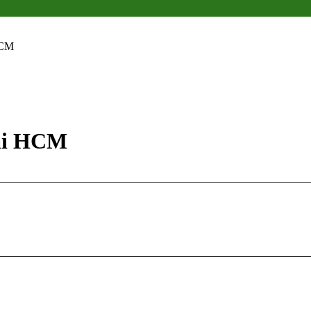
HCM
ại HCM