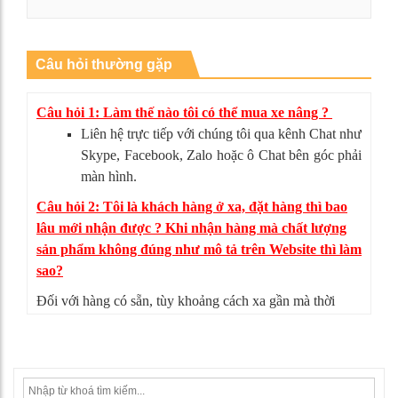
Xem chi tiết
Câu hỏi thường gặp
Câu hỏi 1: Làm thế nào tôi có thể mua xe nâng ?
Liên hệ trực tiếp với chúng tôi qua kênh Chat như
Skype, Facebook, Zalo hoặc ô Chat bên góc phải
màn hình.
Câu hỏi 2: Tôi là khách hàng ở xa, đặt hàng thì bao
lâu mới nhận được ? Khi nhận hàng mà chất lượng
sản phẩm không đúng như mô tả trên Website thì làm
sao?
Đối với hàng có sẵn, tùy khoảng cách xa gần mà thời
gian giao hàng có thể từ 4-5 ngày. Nếu sản phẩm không
đúng như mô tả, bạn có thể từ chối nhận hàng, mọi chi
phí vận chuyển chúng tôi sẽ chịu hoàn toàn.