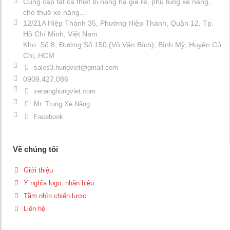
Cung cấp tất cả thiết bị nâng hạ giá rẻ, phụ tùng xe nâng,
cho thuê xe nâng...
12/21A Hiệp Thành 35, Phường Hiệp Thành, Quận 12, Tp.
Hồ Chí Minh, Việt Nam
Kho: Số 8, Đường Số 150 (Võ Văn Bích), Bình Mỹ, Huyện Củ
Chi, HCM
sales3.hungviet@gmail.com
0909.427.086
xenanghungviet.com
Mr. Trung Xe Nâng
Facebook
Về chúng tôi
Giới thiệu
Ý nghĩa logo, nhãn hiệu
Tầm nhìn chiến lược
Liên hệ