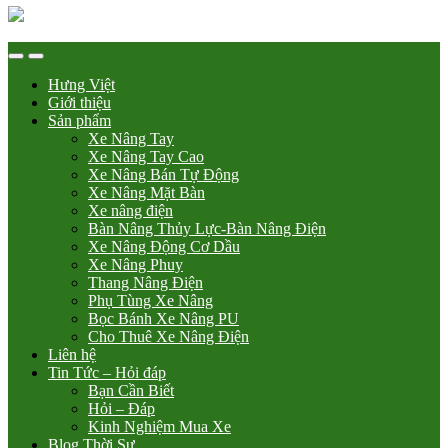
Hưng Việt
Giới thiệu
Sản phẩm
Xe Nâng Tay
Xe Nâng Tay Cao
Xe Nâng Bán Tự Động
Xe Nâng Mặt Bàn
Xe nâng điện
Bàn Nâng Thủy Lực-Bàn Nâng Điện
Xe Nâng Động Cơ Dầu
Xe Nâng Phuy
Thang Nâng Điện
Phụ Tùng Xe Nâng
Bọc Bánh Xe Nâng PU
Cho Thuê Xe Nâng Điện
Liên hệ
Tin Tức – Hỏi đáp
Bạn Cần Biết
Hỏi – Đáp
Kinh Nghiệm Mua Xe
Blog Thời Sự