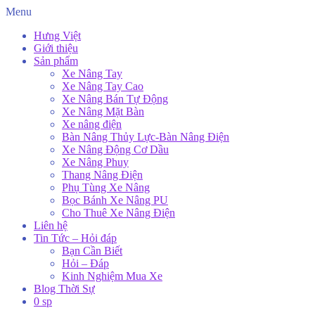
Menu
Hưng Việt
Giới thiệu
Sản phẩm
Xe Nâng Tay
Xe Nâng Tay Cao
Xe Nâng Bán Tự Động
Xe Nâng Mặt Bàn
Xe nâng điện
Bàn Nâng Thủy Lực-Bàn Nâng Điện
Xe Nâng Động Cơ Dầu
Xe Nâng Phuy
Thang Nâng Điện
Phụ Tùng Xe Nâng
Bọc Bánh Xe Nâng PU
Cho Thuê Xe Nâng Điện
Liên hệ
Tin Tức – Hỏi đáp
Bạn Cần Biết
Hỏi – Đáp
Kinh Nghiệm Mua Xe
Blog Thời Sự
0 sp