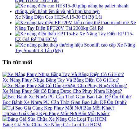
Điện HD30 Tải 3 Tấn
Xe Nâng Điện Cao HES-A15-30 Đi Bộ Lái
Xe
Nâng Tay Điện EPT20V Tải 2000kg Giá Rẻ
Xe Nâng Tay Điện EPT15-
EZ Giá Rẻ Tại HCM
Xe Nâng
Tay Soonlift 3 Tấn (Mỹ)
Tin tức mới
Xe Nâng Phuy Nhựa Bằng Tay Và Bằng Điện Có Gì Hot?
Xe Nâng Phuy Sắt Có Dùng Được Cho Phuy Nhựa Không?
Bọc Bánh Xe Nhựa PU Cần Thời Gian Bao Lâu Để Ổn Định?
Tại Sao Giá Càng Kẹp Phuy Mỗi Nơi Bán Mỗi Khác?
Bảng Giá Sửa Chữa Xe Nâng Các Loại Tại HCM