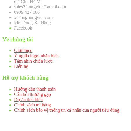
Củ Chi, HCM
sales3.hungviet@gmail.com
0909.427.086
xenanghungviet.com
Mr. Trung Xe Nâng
Facebook
Về chúng tôi
Giới thiệu
Ý nghĩa logo, nhãn hiệu
Tầm nhìn chiến lược
Liên hệ
Hỗ trợ khách hàng
Hướng dẫn thanh toán
Câu hỏi thường gặp
Dự án tiêu biểu
Chính sách trả hàng
Chính sách bảo vệ thông tin cá nhân của người tiêu dùng