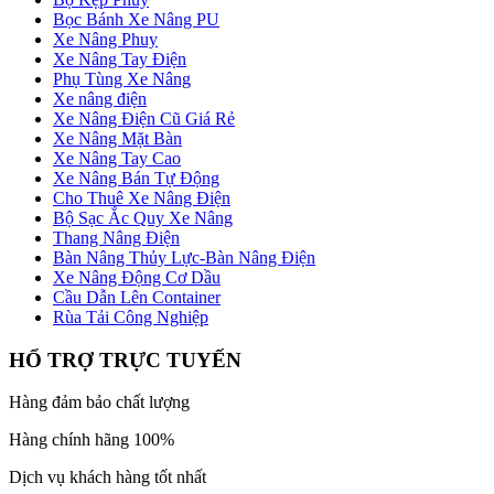
Bọc Bánh Xe Nâng PU
Xe Nâng Phuy
Xe Nâng Tay Điện
Phụ Tùng Xe Nâng
Xe nâng điện
Xe Nâng Điện Cũ Giá Rẻ
Xe Nâng Mặt Bàn
Xe Nâng Tay Cao
Xe Nâng Bán Tự Động
Cho Thuê Xe Nâng Điện
Bộ Sạc Ắc Quy Xe Nâng
Thang Nâng Điện
Bàn Nâng Thủy Lực-Bàn Nâng Điện
Xe Nâng Động Cơ Dầu
Cầu Dẫn Lên Container
Rùa Tải Công Nghiệp
HỔ TRỢ TRỰC TUYẾN
Hàng đảm bảo chất lượng
Hàng chính hãng 100%
Dịch vụ khách hàng tốt nhất