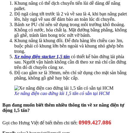
Khung nâng có thể dịch chuyển tiến lùi dễ dàng để nâng
pallet.
Độ ngã càng tới trước là 2 và về sau là 4, khi bạn nâng palet
lên, hãy ngã về sau để đảm bảo an toàn lúc di chuyển.
Bánh xe PU chỉ nên sử dụng trong môi trường khô thoáng.
Không có nước, hóa chất lạ. Mặt đường bằng phẳng, không
gồ ghề, tránh làm bong tróc nứt vỡ bánh.
Khung nâng là khung đôi. Để đưa hàng lên chiều cao 3m,
buộc phải có khung lớn bên ngoài và khung nhỏ ghép bên
trong.
Xe nâng điện stacker 1,5 tấn
có thiết kế bàn đứng lái phía
sau. Người vận hành không cần đi theo xe mà chỉ cần đứng
trên đó di chuyển cùng xe.
Độ cao gầm xe là 39mm, nên chỉ sử dụng cho mặt sàn bằng
phẳng, không gồ ghề hay bậc cấp.
Xe nâng điện cao đứng lái 1,5 tấn có sẵn tại HCM
Bạn đang muốn biết thêm nhiều thông tin về xe nâng điện tự
động 1,5 tấn?
0909.427.086
Gọi cho Hưng Việt để biết thêm chi tiết: