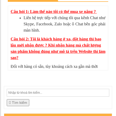
Câu hỏi 1: Làm thế nào tôi có thể mua xe nâng ?
Liên hệ trực tiếp với chúng tôi qua kênh Chat như
Skype, Facebook, Zalo hoặc ô Chat bên góc phải
màn hình.
Câu hỏi 2: Tôi là khách hàng ở xa, đặt hàng thì bao
lâu mới nhận được ? Khi nhận hàng mà chất lượng
sản phẩm không đúng như mô tả trên Website thì làm
sao?
Đối với hàng có sẵn, tùy khoảng cách xa gần mà thời
gian giao hàng có thể từ 4-5 ngày. Nếu sản phẩm không
đúng như mô tả, bạn có thể từ chối nhận hàng, mọi chi
phí vận chuyển chúng tôi sẽ chịu hoàn toàn.
Tìm kiếm