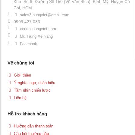
Kho: Số 8, Đường Số 150 (Võ Văn Bích), Bình Mỹ, Huyện Củ
Chi, HCM
sales3.hungviet@gmail.com
0909.427.086
xenanghungviet.com
Mr. Trung Xe Nâng
Facebook
Về chúng tôi
Giới thiệu
Ý nghĩa logo, nhãn hiệu
Tầm nhìn chiến lược
Liên hệ
Hỗ trợ khách hàng
Hướng dẫn thanh toán
Câu hỏi thường gặp