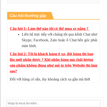
Xem chi tiết
Câu hỏi thường gặp
Câu hỏi 1: Làm thế nào tôi có thể mua xe nâng ?
Liên hệ trực tiếp với chúng tôi qua kênh Chat như
Skype, Facebook, Zalo hoặc ô Chat bên góc phải
màn hình.
Câu hỏi 2: Tôi là khách hàng ở xa, đặt hàng thì bao
lâu mới nhận được ? Khi nhận hàng mà chất lượng
sản phẩm không đúng như mô tả trên Website thì làm
sao?
Đối với hàng có sẵn, tùy khoảng cách xa gần mà thời
gian giao hàng có thể từ 4-5 ngày. Nếu sản phẩm không
đúng như mô tả, bạn có thể từ chối nhận hàng, mọi chi
phí vận chuyển chúng tôi sẽ chịu hoàn toàn.