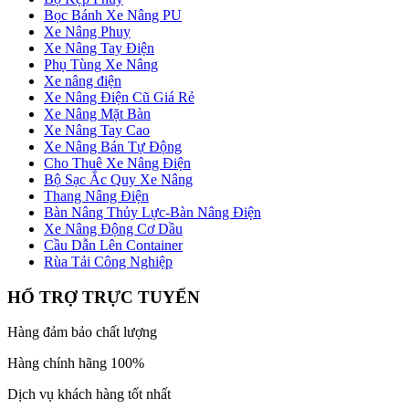
Bọc Bánh Xe Nâng PU
Xe Nâng Phuy
Xe Nâng Tay Điện
Phụ Tùng Xe Nâng
Xe nâng điện
Xe Nâng Điện Cũ Giá Rẻ
Xe Nâng Mặt Bàn
Xe Nâng Tay Cao
Xe Nâng Bán Tự Động
Cho Thuê Xe Nâng Điện
Bộ Sạc Ắc Quy Xe Nâng
Thang Nâng Điện
Bàn Nâng Thủy Lực-Bàn Nâng Điện
Xe Nâng Động Cơ Dầu
Cầu Dẫn Lên Container
Rùa Tải Công Nghiệp
HỔ TRỢ TRỰC TUYẾN
Hàng đảm bảo chất lượng
Hàng chính hãng 100%
Dịch vụ khách hàng tốt nhất