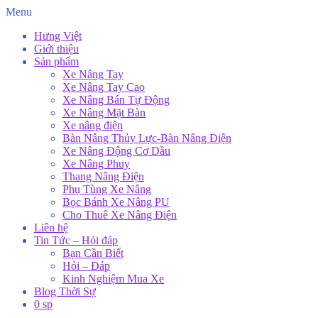
Menu
Hưng Việt
Giới thiệu
Sản phẩm
Xe Nâng Tay
Xe Nâng Tay Cao
Xe Nâng Bán Tự Động
Xe Nâng Mặt Bàn
Xe nâng điện
Bàn Nâng Thủy Lực-Bàn Nâng Điện
Xe Nâng Động Cơ Dầu
Xe Nâng Phuy
Thang Nâng Điện
Phụ Tùng Xe Nâng
Bọc Bánh Xe Nâng PU
Cho Thuê Xe Nâng Điện
Liên hệ
Tin Tức – Hỏi đáp
Bạn Cần Biết
Hỏi – Đáp
Kinh Nghiệm Mua Xe
Blog Thời Sự
0 sp