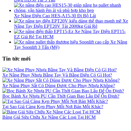
Xe Nâng Điện Cao HES-A15-30 Đi Bộ Lái
Xe
Nâng Tay Điện EPT20V Tải 2000kg Giá Rẻ
Xe Nâng Tay Điện EPT15-
EZ Giá Rẻ Tại HCM
Xe Nâng
Tay Soonlift 3 Tấn (Mỹ)
Tin tức mới
Xe Nâng Phuy Nhựa Bằng Tay Và Bằng Điện Có Gì Hot?
Xe Nâng Phuy Sắt Có Dùng Được Cho Phuy Nhựa Không?
Bọc Bánh Xe Nhựa PU Cần Thời Gian Bao Lâu Để Ổn Định?
Tại Sao Giá Càng Kẹp Phuy Mỗi Nơi Bán Mỗi Khác?
Bảng Giá Sửa Chữa Xe Nâng Các Loại Tại HCM