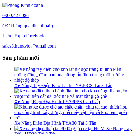
0909.427.086
( Đặt hàng qua điện thoại )
Liên hệ qua Facebook
sales3.hungviet@gmail.com
Sản phẩm mới
Xe Nâng Tay Điện Kho Lạnh TYA30CS Tải 3 Tấn
Xe Nâng Điện Địa Hình TYA30PS Cao Cấp
Xe Nâng Điện Địa Hình TYA30 Tải 3 Tấn
Xe Nâng Tay
Điện HD30 Tải 3 Tấn