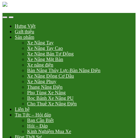
Hưng Việt
Giới thiệu
Sản phẩm
Xe Nâng Tay
Xe Nâng Tay Cao
Xe Nâng Bán Tự Động
Xe Nâng Mặt Bàn
Xe nâng điện
Bàn Nâng Thủy Lực-Bàn Nâng Điện
Xe Nâng Động Cơ Dầu
Xe Nâng Phuy
Thang Nâng Điện
Phụ Tùng Xe Nâng
Bọc Bánh Xe Nâng PU
Cho Thuê Xe Nâng Điện
Liên hệ
Tin Tức – Hỏi đáp
Bạn Cần Biết
Hỏi – Đáp
Kinh Nghiệm Mua Xe
Blog Thời Sự