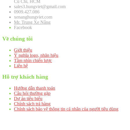
Củ Chi, HCM
sales3.hungviet@gmail.com
0909.427.086
xenanghungviet.com
Mr. Trung Xe Nâng
Facebook
Về chúng tôi
Giới thiệu
Ý nghĩa logo, nhãn hiệu
Tầm nhìn chiến lược
Liên hệ
Hỗ trợ khách hàng
Hướng dẫn thanh toán
Câu hỏi thường gặp
Dự án tiêu biểu
Chính sách trả hàng
Chính sách bảo vệ thông tin cá nhân của người tiêu dùng