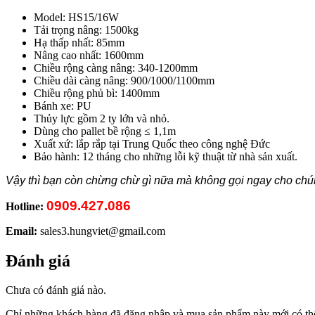
Model: HS15/16W
Tải trọng nâng: 1500kg
Hạ thấp nhất: 85mm
Nâng cao nhất: 1600mm
Chiều rộng càng nâng: 340-1200mm
Chiều dài càng nâng: 900/1000/1100mm
Chiều rộng phủ bì: 1400mm
Bánh xe: PU
Thủy lực gồm 2 ty lớn và nhỏ.
Dùng cho pallet bề rộng ≤ 1,1m
Xuất xứ: lắp rắp tại Trung Quốc theo công nghệ Đức
Bảo hành: 12 tháng cho những lỗi kỹ thuật từ nhà sản xuất.
Vậy thì bạn còn chừng chừ gì nữa mà không gọi ngay cho chúng
0909.427.086
Hotline:
Email:
sales3.hungviet@gmail.com
Đánh giá
Chưa có đánh giá nào.
Chỉ những khách hàng đã đăng nhập và mua sản phẩm này mới có thể