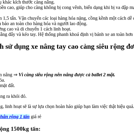
rụ khác kích thước càng nâng.
bền cao, giúp cho càng không bị cong vênh, biến dạng khi bị va đập mạ
đến 1,5 tấn. Vận chuyển các loại hàng hóa nặng, cồng kềnh một cách dễ 
m bảo an toàn cho hàng hóa và người lao động.
g cao và di chuyển 1 cách linh hoạt.
bằng đẩy và kéo tay. Hệ thống phanh khoá định vị bánh xe an toàn hơn 
h sử dụng xe nâng tay cao càng siêu rộng đơ
cần nâng ⇒
Vì càng siêu rộng nên nâng được cả ballet 2 mặt.
óa.
mặt đất.
àng ra khỏi đó.
g, linh hoạt sẽ là sự lựa chọn hoàn hảo giúp bạn làm việc thật hiệu quả
chân rộng 1 tấn
giá rẻ
rộng 1500kg tấn: