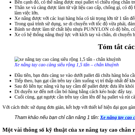
Bên cạnh đó, có thể nâng được mọi pallet vì chiều rộng chân t
Thân xe và càng được làm từ vật liệu cao cấp, chống gỉ, có độ 
làm việc lớn.
Xe nâng được với các loại hàng hóa có tải trọng lớn từ 1 tấn 
Trong quá trình sử dụng, xe di chuyển với tốc độ vừa phải, đả
Bánh xe được làm từ chất liệu nhựa PU/NYLON có độ bền, cứn
Xe có hệ thống nâng thuỷ lực với kích tay và chân, di chuyển 
Tóm tắt các
Xe nâng tay cao càng siêu rộng 1,5 tấn – chân khuỳnh
Đầu tiên, bạn đưa càng xe vào dưới pallet đã chứa hàng hóa 
Tiếp theo, bạn gạt cần trên tay cầm xuống vị trí thấp nhất để kh
Sau đó liên tục nâng và hạ tay cầm để pallet được đưa lên khỏi 
Di duyển xe đến nơi cần bỏ hàng bằng cách kéo hoặc đẩy tay.
Cuối cùng, gạt ngược cần trên tay cầm lên để hạ pallet và rút c
Với cách thức sử dụng đơn giản, kết hợp với thiết kế hiện đại gọn gàn
Tham khảo nếu bạn chỉ cần nâng 1 tấn:
Xe nâng tay cao 
Một vài thông số kỹ thuật của xe nâng tay cao chân 