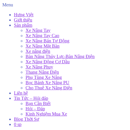
Menu
Hưng Việt
Giới thiệu
Sản phẩm
Xe Nâng Tay
Xe Nâng Tay Cao
Xe Nâng Bán Tự Động
Xe Nâng Mặt Bàn
Xe nâng điện
Bàn Nâng Thủy Lực-Bàn Nâng Điện
Xe Nâng Động Cơ Dầu
Xe Nâng Phuy
Thang Nâng Điện
Phụ Tùng Xe Nâng
Bọc Bánh Xe Nâng PU
Cho Thuê Xe Nâng Điện
Liên hệ
Tin Tức – Hỏi đáp
Bạn Cần Biết
Hỏi – Đáp
Kinh Nghiệm Mua Xe
Blog Thời Sự
0 sp