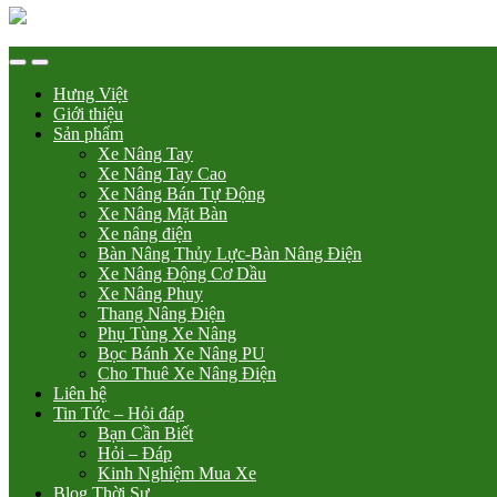
Hưng Việt
Giới thiệu
Sản phẩm
Xe Nâng Tay
Xe Nâng Tay Cao
Xe Nâng Bán Tự Động
Xe Nâng Mặt Bàn
Xe nâng điện
Bàn Nâng Thủy Lực-Bàn Nâng Điện
Xe Nâng Động Cơ Dầu
Xe Nâng Phuy
Thang Nâng Điện
Phụ Tùng Xe Nâng
Bọc Bánh Xe Nâng PU
Cho Thuê Xe Nâng Điện
Liên hệ
Tin Tức – Hỏi đáp
Bạn Cần Biết
Hỏi – Đáp
Kinh Nghiệm Mua Xe
Blog Thời Sự