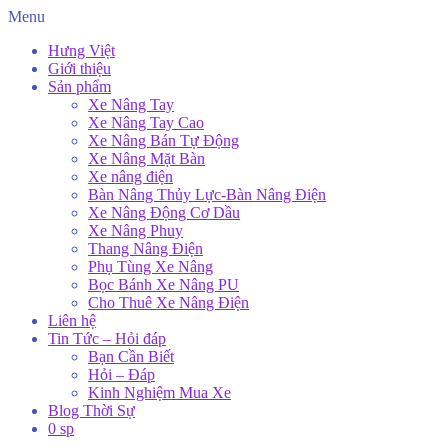
Menu
Hưng Việt
Giới thiệu
Sản phẩm
Xe Nâng Tay
Xe Nâng Tay Cao
Xe Nâng Bán Tự Động
Xe Nâng Mặt Bàn
Xe nâng điện
Bàn Nâng Thủy Lực-Bàn Nâng Điện
Xe Nâng Động Cơ Dầu
Xe Nâng Phuy
Thang Nâng Điện
Phụ Tùng Xe Nâng
Bọc Bánh Xe Nâng PU
Cho Thuê Xe Nâng Điện
Liên hệ
Tin Tức – Hỏi đáp
Bạn Cần Biết
Hỏi – Đáp
Kinh Nghiệm Mua Xe
Blog Thời Sự
0 sp