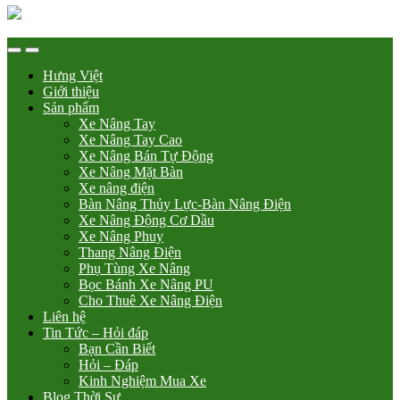
Hưng Việt
Giới thiệu
Sản phẩm
Xe Nâng Tay
Xe Nâng Tay Cao
Xe Nâng Bán Tự Động
Xe Nâng Mặt Bàn
Xe nâng điện
Bàn Nâng Thủy Lực-Bàn Nâng Điện
Xe Nâng Động Cơ Dầu
Xe Nâng Phuy
Thang Nâng Điện
Phụ Tùng Xe Nâng
Bọc Bánh Xe Nâng PU
Cho Thuê Xe Nâng Điện
Liên hệ
Tin Tức – Hỏi đáp
Bạn Cần Biết
Hỏi – Đáp
Kinh Nghiệm Mua Xe
Blog Thời Sự