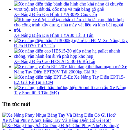
Xe Nâng Điện Địa Hình TYA30PS Cao Cấp
Xe Nâng Điện Địa Hình TYA30 Tải 3 Tấn
Xe Nâng Tay
Điện HD30 Tải 3 Tấn
Xe Nâng Điện Cao HES-A15-30 Đi Bộ Lái
Xe
Nâng Tay Điện EPT20V Tải 2000kg Giá Rẻ
Xe Nâng Tay Điện EPT15-
EZ Giá Rẻ Tại HCM
Xe Nâng
Tay Soonlift 3 Tấn (Mỹ)
Tin tức mới
Xe Nâng Phuy Nhựa Bằng Tay Và Bằng Điện Có Gì Hot?