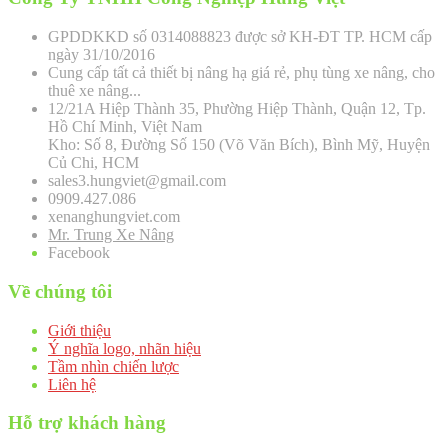
GPDDKKD số 0314088823 được sở KH-ĐT TP. HCM cấp
ngày 31/10/2016
Cung cấp tất cả thiết bị nâng hạ giá rẻ, phụ tùng xe nâng, cho
thuê xe nâng...
12/21A Hiệp Thành 35, Phường Hiệp Thành, Quận 12, Tp.
Hồ Chí Minh, Việt Nam
Kho: Số 8, Đường Số 150 (Võ Văn Bích), Bình Mỹ, Huyện
Củ Chi, HCM
sales3.hungviet@gmail.com
0909.427.086
xenanghungviet.com
Mr. Trung Xe Nâng
Facebook
Về chúng tôi
Giới thiệu
Ý nghĩa logo, nhãn hiệu
Tầm nhìn chiến lược
Liên hệ
Hỗ trợ khách hàng