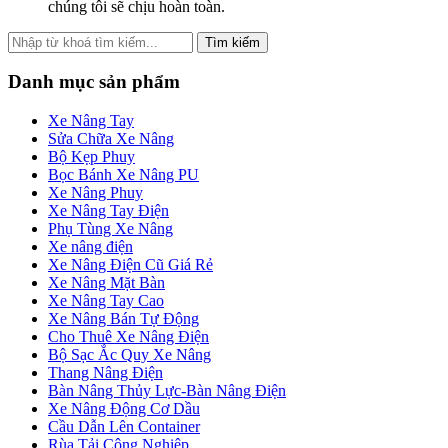
chúng tôi sẽ chịu hoàn toàn.
Tìm kiếm
Danh mục sản phẩm
Xe Nâng Tay
Sửa Chữa Xe Nâng
Bộ Kẹp Phuy
Bọc Bánh Xe Nâng PU
Xe Nâng Phuy
Xe Nâng Tay Điện
Phụ Tùng Xe Nâng
Xe nâng điện
Xe Nâng Điện Cũ Giá Rẻ
Xe Nâng Mặt Bàn
Xe Nâng Tay Cao
Xe Nâng Bán Tự Động
Cho Thuê Xe Nâng Điện
Bộ Sạc Ắc Quy Xe Nâng
Thang Nâng Điện
Bàn Nâng Thủy Lực-Bàn Nâng Điện
Xe Nâng Động Cơ Dầu
Cầu Dẫn Lên Container
Rùa Tải Công Nghiệp