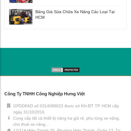
Bảng Giá Sửa Chữa Xe Nâng Các Loại Tại
HCM
Công Ty TNHH Công Nghiệp Hưng Việt
GPDDKKD số 0314088823 được sở KH-ĐT TP. HCM cấp
ngày 31/10/2016
Cung cấp tất cả thiết bị nâng hạ giá rẻ, phụ tùng xe nâng,
cho thuê xe nâng...
12/21A Hiệp Thành 35, Phường Hiệp Thành, Quận 12, Tp.