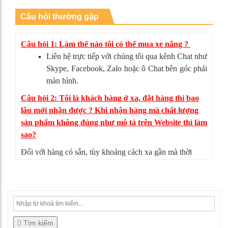
Câu hỏi thường gặp
Câu hỏi 1: Làm thế nào tôi có thể mua xe nâng ?
Liên hệ trực tiếp với chúng tôi qua kênh Chat như
Skype, Facebook, Zalo hoặc ô Chat bên góc phải
màn hình.
Câu hỏi 2: Tôi là khách hàng ở xa, đặt hàng thì bao
lâu mới nhận được ? Khi nhận hàng mà chất lượng
sản phẩm không đúng như mô tả trên Website thì làm
sao?
Đối với hàng có sẵn, tùy khoảng cách xa gần mà thời
gian giao hàng có thể từ 4-5 ngày. Nếu sản phẩm không
đúng như mô tả, bạn có thể từ chối nhận hàng, mọi chi
phí vận chuyển chúng tôi sẽ chịu hoàn toàn.
Tìm kiếm