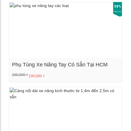
50%
GIẢM GIÁ!
Phụ Tùng Xe Nâng Tay Có Sẵn Tại HCM
200,000
₫
100,000
₫
Xem chi tiết