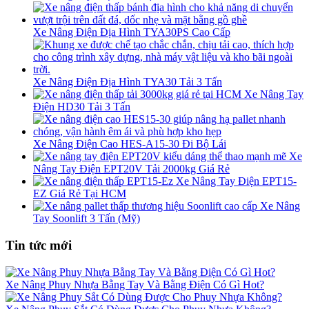
Xe Nâng Điện Địa Hình TYA30PS Cao Cấp
Xe Nâng Điện Địa Hình TYA30 Tải 3 Tấn
Xe Nâng Tay
Điện HD30 Tải 3 Tấn
Xe Nâng Điện Cao HES-A15-30 Đi Bộ Lái
Xe
Nâng Tay Điện EPT20V Tải 2000kg Giá Rẻ
Xe Nâng Tay Điện EPT15-
EZ Giá Rẻ Tại HCM
Xe Nâng
Tay Soonlift 3 Tấn (Mỹ)
Tin tức mới
Xe Nâng Phuy Nhựa Bằng Tay Và Bằng Điện Có Gì Hot?