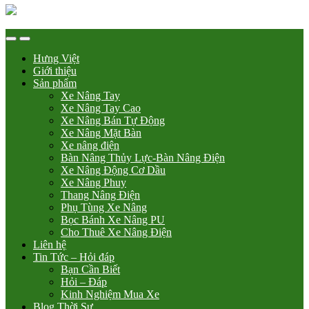
Hưng Việt
Giới thiệu
Sản phẩm
Xe Nâng Tay
Xe Nâng Tay Cao
Xe Nâng Bán Tự Động
Xe Nâng Mặt Bàn
Xe nâng điện
Bàn Nâng Thủy Lực-Bàn Nâng Điện
Xe Nâng Động Cơ Dầu
Xe Nâng Phuy
Thang Nâng Điện
Phụ Tùng Xe Nâng
Bọc Bánh Xe Nâng PU
Cho Thuê Xe Nâng Điện
Liên hệ
Tin Tức – Hỏi đáp
Bạn Cần Biết
Hỏi – Đáp
Kinh Nghiệm Mua Xe
Blog Thời Sự