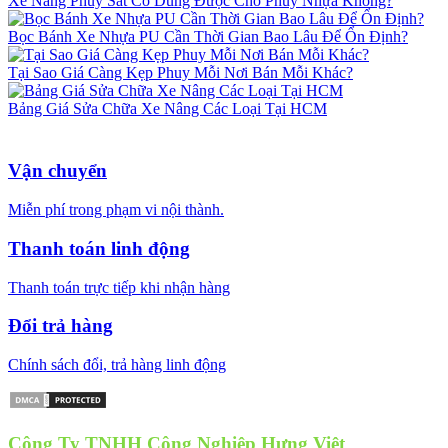
Xe Nâng Phuy Sắt Có Dùng Được Cho Phuy Nhựa Không?
Bọc Bánh Xe Nhựa PU Cần Thời Gian Bao Lâu Để Ổn Định?
Tại Sao Giá Càng Kẹp Phuy Mỗi Nơi Bán Mỗi Khác?
Bảng Giá Sửa Chữa Xe Nâng Các Loại Tại HCM
Vận chuyển
Miễn phí trong phạm vi nội thành.
Thanh toán linh động
Thanh toán trực tiếp khi nhận hàng
Đổi trả hàng
Chính sách đổi, trả hàng linh động
Công Ty TNHH Công Nghiệp Hưng Việt