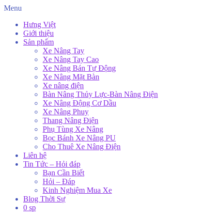
Menu
Hưng Việt
Giới thiệu
Sản phẩm
Xe Nâng Tay
Xe Nâng Tay Cao
Xe Nâng Bán Tự Động
Xe Nâng Mặt Bàn
Xe nâng điện
Bàn Nâng Thủy Lực-Bàn Nâng Điện
Xe Nâng Động Cơ Dầu
Xe Nâng Phuy
Thang Nâng Điện
Phụ Tùng Xe Nâng
Bọc Bánh Xe Nâng PU
Cho Thuê Xe Nâng Điện
Liên hệ
Tin Tức – Hỏi đáp
Bạn Cần Biết
Hỏi – Đáp
Kinh Nghiệm Mua Xe
Blog Thời Sự
0 sp