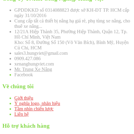
GPDDKKD số 0314088823 được sở KH-ĐT TP. HCM cấp
ngày 31/10/2016
Cung cấp tất cả thiết bị nâng hạ giá rẻ, phụ tùng xe nâng, cho
thuê xe nâng...
12/21A Hiệp Thành 35, Phường Hiệp Thành, Quận 12, Tp.
Hồ Chí Minh, Việt Nam
Kho: Số 8, Đường Số 150 (Võ Văn Bích), Bình Mỹ, Huyện
Củ Chi, HCM
sales3.hungviet@gmail.com
0909.427.086
xenanghungviet.com
Mr. Trung Xe Nâng
Facebook
Về chúng tôi
Giới thiệu
Ý nghĩa logo, nhãn hiệu
Tầm nhìn chiến lược
Liên hệ
Hỗ trợ khách hàng