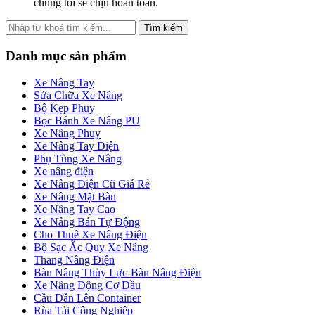
chúng tôi sẽ chịu hoàn toàn.
Tìm kiếm
Danh mục sản phẩm
Xe Nâng Tay
Sửa Chữa Xe Nâng
Bộ Kẹp Phuy
Bọc Bánh Xe Nâng PU
Xe Nâng Phuy
Xe Nâng Tay Điện
Phụ Tùng Xe Nâng
Xe nâng điện
Xe Nâng Điện Cũ Giá Rẻ
Xe Nâng Mặt Bàn
Xe Nâng Tay Cao
Xe Nâng Bán Tự Động
Cho Thuê Xe Nâng Điện
Bộ Sạc Ắc Quy Xe Nâng
Thang Nâng Điện
Bàn Nâng Thủy Lực-Bàn Nâng Điện
Xe Nâng Động Cơ Dầu
Cầu Dẫn Lên Container
Rùa Tải Công Nghiệp