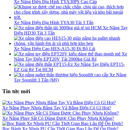
Xe Nâng Điện Địa Hình TYA30PS Cao Cấp
Xe Nâng Điện Địa Hình TYA30 Tải 3 Tấn
Xe Nâng Tay
Điện HD30 Tải 3 Tấn
Xe Nâng Điện Cao HES-A15-30 Đi Bộ Lái
Xe
Nâng Tay Điện EPT20V Tải 2000kg Giá Rẻ
Xe Nâng Tay Điện EPT15-
EZ Giá Rẻ Tại HCM
Xe Nâng
Tay Soonlift 3 Tấn (Mỹ)
Tin tức mới
Xe Nâng Phuy Nhựa Bằng Tay Và Bằng Điện Có Gì Hot?
Xe Nâng Phuy Sắt Có Dùng Được Cho Phuy Nhựa Không?
Bọc Bánh Xe Nhựa PU Cần Thời Gian Bao Lâu Để Ổn Định?