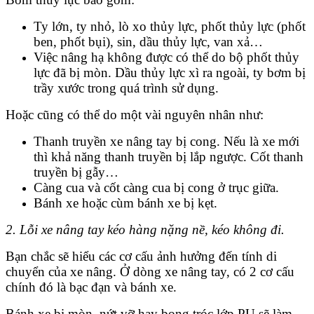
Ty lớn, ty nhỏ, lò xo thủy lực, phốt thủy lực (phốt
ben, phốt bụi), sin, dầu thủy lực, van xả…
Việc nâng hạ không được có thể do bộ phốt thủy
lực đã bị mòn. Dầu thủy lực xì ra ngoài, ty bơm bị
trầy xước trong quá trình sử dụng.
Hoặc cũng có thể do một vài nguyên nhân như:
Thanh truyền xe nâng tay bị cong. Nếu là xe mới
thì khả năng thanh truyền bị lắp ngược. Cốt thanh
truyền bị gẫy…
Càng cua và cốt càng cua bị cong ở trục giữa.
Bánh xe hoặc cùm bánh xe bị kẹt.
2. Lỗi xe nâng tay kéo hàng nặng nề, kéo không đi.
Bạn chắc sẽ hiểu các cơ cấu ảnh hưởng đến tính di
chuyển của xe nâng. Ở dòng xe nâng tay, có 2 cơ cấu
chính đó là bạc đạn và bánh xe.
Bánh xe bị mòn, nứt vỡ hay bong tróc lớp PU sẽ làm