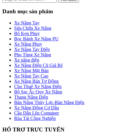
Danh mục sản phẩm
Xe Nâng Tay
Sửa Chữa Xe Nâng
Bộ Kẹp Phuy
Bọc Bánh Xe Nâng PU
Xe Nâng Phuy
Xe Nâng Tay Điện
Phụ Tùng Xe Nâng
Xe nâng điện
Xe Nâng Điện Cũ Giá Rẻ
Xe Nâng Mặt Bàn
Xe Nâng Tay Cao
Xe Nâng Bán Tự Động
Cho Thuê Xe Nâng Điện
Bộ Sạc Ắc Quy Xe Nâng
Thang Nâng Điện
Bàn Nâng Thủy Lực-Bàn Nâng Điện
Xe Nâng Động Cơ Dầu
Cầu Dẫn Lên Container
Rùa Tải Công Nghiệp
HỔ TRỢ TRỰC TUYẾN