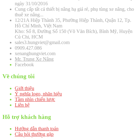
ngày 31/10/2016
Cung cấp tất cả thiết bị nâng hạ giá rẻ, phụ tùng xe nâng, cho
thuê xe nâng...
12/21A Hiệp Thành 35, Phường Hiệp Thành, Quận 12, Tp.
Hồ Chí Minh, Việt Nam
Kho: Số 8, Đường Số 150 (Võ Văn Bích), Bình Mỹ, Huyện
Củ Chi, HCM
sales3.hungviet@gmail.com
0909.427.086
xenanghungviet.com
Mr. Trung Xe Nâng
Facebook
Về chúng tôi
Giới thiệu
Ý nghĩa logo, nhãn hiệu
Tầm nhìn chiến lược
Liên hệ
Hỗ trợ khách hàng
Hướng dẫn thanh toán
Câu hỏi thường gặp