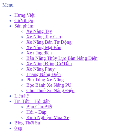
Menu
Hưng Việt
Giới thiệu
Sản phẩm
Xe Nâng Tay
Xe Nâng Tay Cao
Xe Nâng Bán Tự Động
Xe Nâng Mặt Bàn
Xe nâng điện
Bàn Nâng Thủy Lực-Bàn Nâng Điện
Xe Nâng Động Cơ Dầu
Xe Nâng Phuy
Thang Nâng Điện
Phụ Tùng Xe Nâng
Bọc Bánh Xe Nâng PU
Cho Thuê Xe Nâng Điện
Liên hệ
Tin Tức – Hỏi đáp
Bạn Cần Biết
Hỏi – Đáp
Kinh Nghiệm Mua Xe
Blog Thời Sự
0 sp