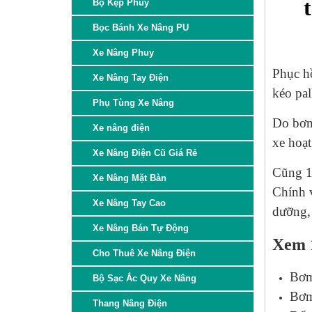
Bộ Kẹp Phuy
Bọc Bánh Xe Nâng PU
Xe Nâng Phuy
Phục hồ
Xe Nâng Tay Điện
kéo pal
Phụ Tùng Xe Nâng
Do bơm 
Xe nâng điện
xe hoạt
Xe Nâng Điện Cũ Giá Rẻ
Cũng 1 
Xe Nâng Mặt Bàn
Chính v
Xe Nâng Tay Cao
dưỡng, 
Xe Nâng Bán Tự Động
Xem 1
Cho Thuê Xe Nâng Điện
Bơm
Bộ Sạc Ắc Quy Xe Nâng
Bơm
Thang Nâng Điện