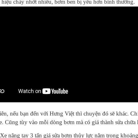
 hiệu chảy nhớt nhiều, bơm ben bị yếu hơn bình thường.
ên, nếu bạn đến với Hưng Việt thì chuyện đó sẽ khác. Ch
e. Cũng tùy vào mỗi dòng bơm mà có giá thành sửa chữa 
Xe nâng tay 3 tấn giá sửa bơm thủy lực nằm trong khoản