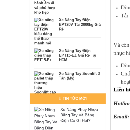
Dòn
Tải
Xe Nâng Tay Điện
EPT20V Tải 2000kg Giá
Rẻ
Và còn 
Xe Nâng Tay Điện
phục h
EPT15-EZ Giá Rẻ Tại
HCM
Dòn
Chấ
Xe Nâng Tay Soonlift 3
Tấn (Mỹ)
hoạt
Liên hệ
TIN TỨC MỚI
Hotlin
Xe Nâng Phuy Nhựa
Bằng Tay Và Bằng
Email:
Điện Có Gì Hot?