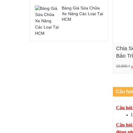
Bảng Giá Sửa Chữa
Xe Nâng Các Loại Tại
HCM
Chia S
Bảo Tr
10,000
₫
9
Câu hỏ
Câu hỏi 
L
Câu hỏi
đúng như