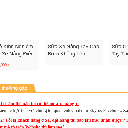
ẻ Kinh Nghiệm
Sửa Xe Nâng Tay Cao
Sửa C
ì Xe Nâng Điện
Bơm Không Lên
Tay Tạ
Xem chi tiết
Xem chi tiết
,000
₫
i thường gặp
1: Làm thế nào tôi có thể mua xe nâng ?
iên hệ trực tiếp với chúng tôi qua kênh Chat như Skype, Facebook, Za
 2: Tôi là khách hàng ở xa, đặt hàng thì bao lâu mới nhận được 
 mô tả trên Website thì làm sao?