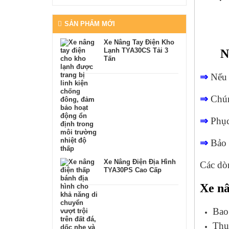
SẢN PHẨM MỚI
Xe Nâng Tay Điện Kho
Lạnh TYA30CS Tải 3
N
Tấn
⇒
Nếu b
⇒
Chún
⇒
Phục
⇒
Bảo 
Xe Nâng Điện Địa Hình
Các dò
TYA30PS Cao Cấp
Xe nâ
Bao 
Thu