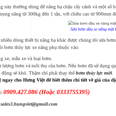
g này thường dùng để nâng hạ chậu cây cảnh và một số h
 trọng nâng từ 300kg đến 1 tấn, với chiều cao từ 900mm 
Sửa bơm dầu xe nâng mặt 
nhiều dòng thiết bị nâng hạ khác được chúng tôi sửa bơm d
ồi bơm thủy lực xe nâng phụ thuộc vào:
g xe, mẫu xe và loại bơm.
t lượng bơm và tuổi thọ của bơm. Nếu bơm đã sử dụng quá
 động sẽ khó. Thậm chí phải thay thế
bơm thủy lực mới
.
 ngay cho Hưng Việt để biết thêm chi tiết về giá của dị
0909.427.086
(Hoặc 0333755395)
e:
 sales3.hungviet@gmail.com