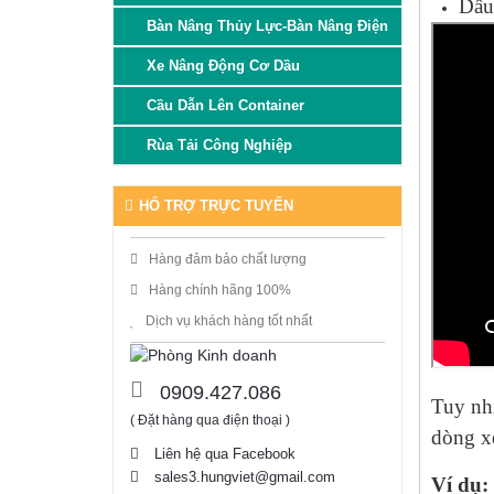
Dấu
Bàn Nâng Thủy Lực-Bàn Nâng Điện
Xe Nâng Động Cơ Dầu
Cầu Dẫn Lên Container
Rùa Tải Công Nghiệp
HỔ TRỢ TRỰC TUYẾN
Hàng đảm bảo chất lượng
Hàng chính hãng 100%
Dịch vụ khách hàng tốt nhất
0909.427.086
Tuy nhi
( Đặt hàng qua điện thoại )
dòng x
Liên hệ qua Facebook
sales3.hungviet@gmail.com
Ví dụ: