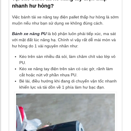
nhanh hư hỏng?
Việc bánh tải xe nâng tay điện pallet thấp hư hỏng là sớm
muộn nếu như bạn sử dụng xe không đúng cách.
Bánh xe nâng PU
là bộ phận luôn phải tiếp xúc, ma sát
với mặt đất lúc nâng hạ. Chính vì vậy rất dễ mài mòn và
hư hỏng do 1 vài nguyên nhân như:
Kéo trên sàn nhiều đá sỏi, làm châm chít vào lớp vỏ
PU.
Kéo xe nâng tay điện trên sàn có các gờ, rãnh làm
cắt hoặc nứt vỡ phần nhựa PU.
Bẻ lái, điều hướng khi đang di chuyển vận tốc nhanh
khiến lực và tải dồn về 1 phía làm hư bạc đạn.