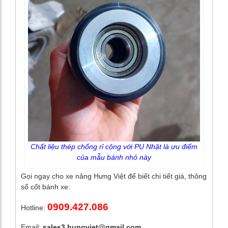
Chất liệu thép chống rỉ cộng với PU Nhật là ưu điểm
của mẫu bánh nhỏ này
Gọi ngay cho xe nâng Hưng Việt để biết chi tiết giá, thông
số cốt bánh xe:
0909.427.086
Hotline:
Email:
sales3.hungviet@gmail.com