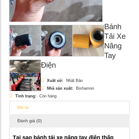
Bánh
Tải Xe
Nâng
Tay
Điện
Xuất xứ:
Nhật Bản
Nhà sản xuất:
Bishamon
Tình trạng:
Còn hàng
Mô tả
Đánh giá (0)
Tại sao bánh tải xe nâng tay điện thấp