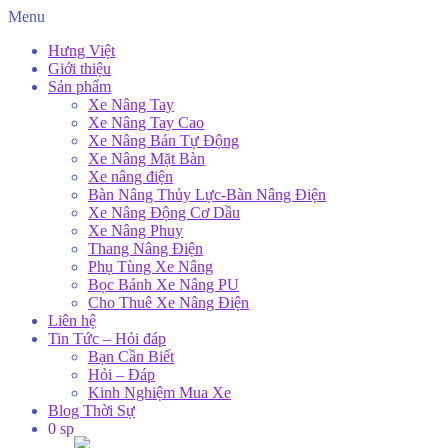
Menu
Hưng Việt
Giới thiệu
Sản phẩm
Xe Nâng Tay
Xe Nâng Tay Cao
Xe Nâng Bán Tự Động
Xe Nâng Mặt Bàn
Xe nâng điện
Bàn Nâng Thủy Lực-Bàn Nâng Điện
Xe Nâng Động Cơ Dầu
Xe Nâng Phuy
Thang Nâng Điện
Phụ Tùng Xe Nâng
Bọc Bánh Xe Nâng PU
Cho Thuê Xe Nâng Điện
Liên hệ
Tin Tức – Hỏi đáp
Bạn Cần Biết
Hỏi – Đáp
Kinh Nghiệm Mua Xe
Blog Thời Sự
0 sp