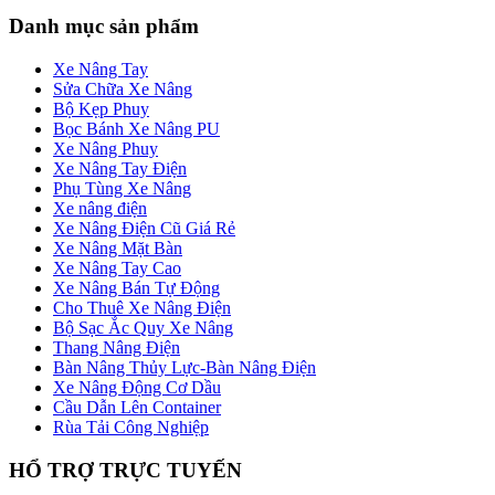
Danh mục sản phẩm
Xe Nâng Tay
Sửa Chữa Xe Nâng
Bộ Kẹp Phuy
Bọc Bánh Xe Nâng PU
Xe Nâng Phuy
Xe Nâng Tay Điện
Phụ Tùng Xe Nâng
Xe nâng điện
Xe Nâng Điện Cũ Giá Rẻ
Xe Nâng Mặt Bàn
Xe Nâng Tay Cao
Xe Nâng Bán Tự Động
Cho Thuê Xe Nâng Điện
Bộ Sạc Ắc Quy Xe Nâng
Thang Nâng Điện
Bàn Nâng Thủy Lực-Bàn Nâng Điện
Xe Nâng Động Cơ Dầu
Cầu Dẫn Lên Container
Rùa Tải Công Nghiệp
HỔ TRỢ TRỰC TUYẾN