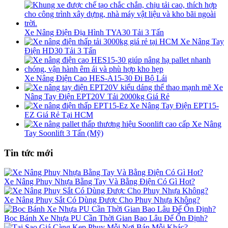
Xe Nâng Điện Địa Hình TYA30 Tải 3 Tấn
Xe Nâng Tay
Điện HD30 Tải 3 Tấn
Xe Nâng Điện Cao HES-A15-30 Đi Bộ Lái
Xe
Nâng Tay Điện EPT20V Tải 2000kg Giá Rẻ
Xe Nâng Tay Điện EPT15-
EZ Giá Rẻ Tại HCM
Xe Nâng
Tay Soonlift 3 Tấn (Mỹ)
Tin tức mới
Xe Nâng Phuy Nhựa Bằng Tay Và Bằng Điện Có Gì Hot?
Xe Nâng Phuy Sắt Có Dùng Được Cho Phuy Nhựa Không?
Bọc Bánh Xe Nhựa PU Cần Thời Gian Bao Lâu Để Ổn Định?