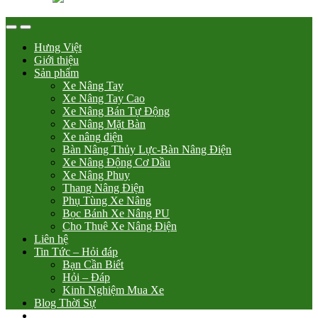
Hưng Việt
Giới thiệu
Sản phẩm
Xe Nâng Tay
Xe Nâng Tay Cao
Xe Nâng Bán Tự Động
Xe Nâng Mặt Bàn
Xe nâng điện
Bàn Nâng Thủy Lực-Bàn Nâng Điện
Xe Nâng Động Cơ Dầu
Xe Nâng Phuy
Thang Nâng Điện
Phụ Tùng Xe Nâng
Bọc Bánh Xe Nâng PU
Cho Thuê Xe Nâng Điện
Liên hệ
Tin Tức – Hỏi đáp
Bạn Cần Biết
Hỏi – Đáp
Kinh Nghiệm Mua Xe
Blog Thời Sự
0 sp