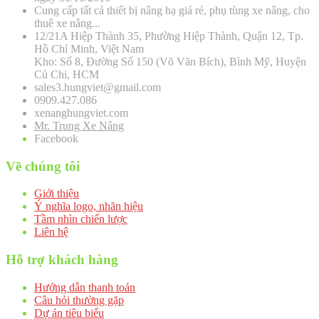
Cung cấp tất cả thiết bị nâng hạ giá rẻ, phụ tùng xe nâng, cho
thuê xe nâng...
12/21A Hiệp Thành 35, Phường Hiệp Thành, Quận 12, Tp.
Hồ Chí Minh, Việt Nam
Kho: Số 8, Đường Số 150 (Võ Văn Bích), Bình Mỹ, Huyện
Củ Chi, HCM
sales3.hungviet@gmail.com
0909.427.086
xenanghungviet.com
Mr. Trung Xe Nâng
Facebook
Về chúng tôi
Giới thiệu
Ý nghĩa logo, nhãn hiệu
Tầm nhìn chiến lược
Liên hệ
Hỗ trợ khách hàng
Hướng dẫn thanh toán
Câu hỏi thường gặp
Dự án tiêu biểu