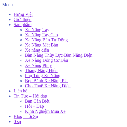
Menu
Hưng Việt
Giới thiệu
Sản phẩm
Xe Nâng Tay
Xe Nâng Tay Cao
Xe Nâng Bán Tự Động
Xe Nâng Mặt Bàn
Xe nâng điện
Bàn Nâng Thủy Lực-Bàn Nâng Điện
Xe Nâng Động Cơ Dầu
Xe Nâng Phuy
Thang Nâng Điện
Phụ Tùng Xe Nâng
Bọc Bánh Xe Nâng PU
Cho Thuê Xe Nâng Điện
Liên hệ
Tin Tức – Hỏi đáp
Bạn Cần Biết
Hỏi – Đáp
Kinh Nghiệm Mua Xe
Blog Thời Sự
0 sp