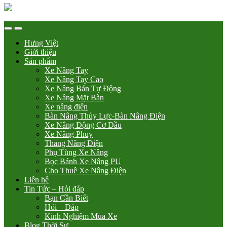
Hưng Việt
Giới thiệu
Sản phẩm
Xe Nâng Tay
Xe Nâng Tay Cao
Xe Nâng Bán Tự Động
Xe Nâng Mặt Bàn
Xe nâng điện
Bàn Nâng Thủy Lực-Bàn Nâng Điện
Xe Nâng Động Cơ Dầu
Xe Nâng Phuy
Thang Nâng Điện
Phụ Tùng Xe Nâng
Bọc Bánh Xe Nâng PU
Cho Thuê Xe Nâng Điện
Liên hệ
Tin Tức – Hỏi đáp
Bạn Cần Biết
Hỏi – Đáp
Kinh Nghiệm Mua Xe
Blog Thời Sự