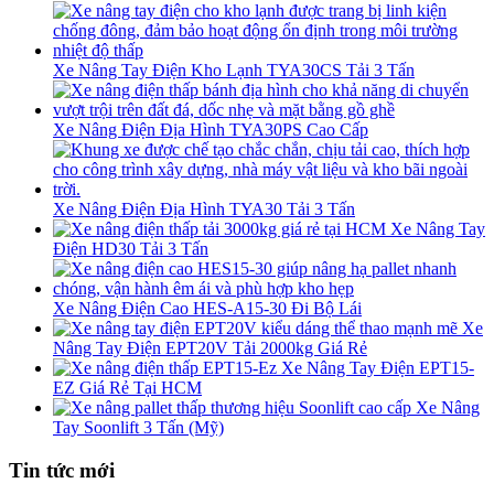
Xe Nâng Tay Điện Kho Lạnh TYA30CS Tải 3 Tấn
Xe Nâng Điện Địa Hình TYA30PS Cao Cấp
Xe Nâng Điện Địa Hình TYA30 Tải 3 Tấn
Xe Nâng Tay
Điện HD30 Tải 3 Tấn
Xe Nâng Điện Cao HES-A15-30 Đi Bộ Lái
Xe
Nâng Tay Điện EPT20V Tải 2000kg Giá Rẻ
Xe Nâng Tay Điện EPT15-
EZ Giá Rẻ Tại HCM
Xe Nâng
Tay Soonlift 3 Tấn (Mỹ)
Tin tức mới