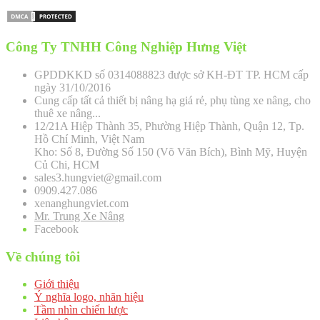
Công Ty TNHH Công Nghiệp Hưng Việt
GPDDKKD số 0314088823 được sở KH-ĐT TP. HCM cấp
ngày 31/10/2016
Cung cấp tất cả thiết bị nâng hạ giá rẻ, phụ tùng xe nâng, cho
thuê xe nâng...
12/21A Hiệp Thành 35, Phường Hiệp Thành, Quận 12, Tp.
Hồ Chí Minh, Việt Nam
Kho: Số 8, Đường Số 150 (Võ Văn Bích), Bình Mỹ, Huyện
Củ Chi, HCM
sales3.hungviet@gmail.com
0909.427.086
xenanghungviet.com
Mr. Trung Xe Nâng
Facebook
Về chúng tôi
Giới thiệu
Ý nghĩa logo, nhãn hiệu
Tầm nhìn chiến lược