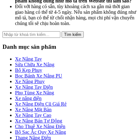
phẩm không đúng như mô tả trên Website thì làm sao?
Đối với hàng có sẵn, tùy khoảng cách xa gần mà thời gian
giao hàng có thể từ 4-5 ngày. Nếu sản phẩm không đúng như
mô tả, bạn có thể từ chối nhận hàng, mọi chi phí vận chuyển
chúng tôi sẽ chịu hoàn toàn.
Tìm kiếm
Danh mục sản phẩm
Xe Nâng Tay
Sửa Chữa Xe Nâng
Bộ Kẹp Phuy
Bọc Bánh Xe Nâng PU
Xe Nâng Phuy
Xe Nâng Tay Điện
Phụ Tùng Xe Nâng
Xe nâng điện
Xe Nâng Điện Cũ Giá Rẻ
Xe Nâng Mặt Bàn
Xe Nâng Tay Cao
Xe Nâng Bán Tự Động
Cho Thuê Xe Nâng Điện
Bộ Sạc Ắc Quy Xe Nâng
Thang Nâng Điện