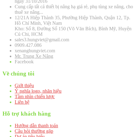
ngày 31/10/2016
Cung cấp tất cả thiết bị nâng hạ giá rẻ, phụ tùng xe nâng, cho
thuê xe nâng...
12/21A Hiệp Thành 35, Phường Hiệp Thành, Quận 12, Tp.
Hồ Chí Minh, Việt Nam
Kho: Số 8, Đường Số 150 (Võ Văn Bích), Bình Mỹ, Huyện
Củ Chi, HCM
sales3.hungviet@gmail.com
0909.427.086
xenanghungviet.com
Mr. Trung Xe Nâng
Facebook
Về chúng tôi
Giới thiệu
Ý nghĩa logo, nhãn hiệu
Tầm nhìn chiến lược
Liên hệ
Hỗ trợ khách hàng
Hướng dẫn thanh toán
Câu hỏi thường gặp
Dự án tiêu biểu