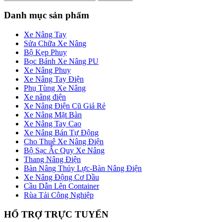
Danh mục sản phẩm
Xe Nâng Tay
Sửa Chữa Xe Nâng
Bộ Kẹp Phuy
Bọc Bánh Xe Nâng PU
Xe Nâng Phuy
Xe Nâng Tay Điện
Phụ Tùng Xe Nâng
Xe nâng điện
Xe Nâng Điện Cũ Giá Rẻ
Xe Nâng Mặt Bàn
Xe Nâng Tay Cao
Xe Nâng Bán Tự Động
Cho Thuê Xe Nâng Điện
Bộ Sạc Ắc Quy Xe Nâng
Thang Nâng Điện
Bàn Nâng Thủy Lực-Bàn Nâng Điện
Xe Nâng Động Cơ Dầu
Cầu Dẫn Lên Container
Rùa Tải Công Nghiệp
HỔ TRỢ TRỰC TUYẾN