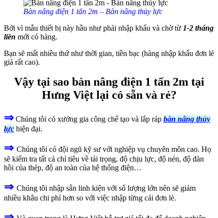
Bàn nâng điện 1 tấn 2m – Bàn nâng thủy lực
Bởi vì mẫu thiết bị này hầu như phải nhập khẩu và chờ từ
1-2 tháng
liền
mới có hàng.
Bạn sẽ mất nhiều thứ như thời gian, tiền bạc (hàng nhập khẩu đơn lẻ
giá rất cao).
Vậy tại sao bàn nâng điện 1 tấn 2m tại
Hưng Việt lại có sẵn và rẻ?
⇒
Chúng tôi có xưởng gia công chế tạo và lắp ráp
bàn nâng thủy
lực
hiện đại.
⇒
Chúng tôi có đội ngũ kỹ sư với nghiệp vụ chuyên môn cao. Họ
sẽ kiểm tra tất cả chỉ tiêu về tải trọng, độ chịu lực, độ nén, độ đàn
hồi của thép, độ an toàn của hệ thống điện…
⇒
Chúng tôi nhập sẵn linh kiện với số lượng lớn nên sẽ giảm
nhiều khâu chi phí hơn so với việc nhập từng cái đơn lẻ.
⇒