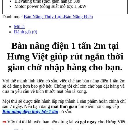
Elevating time (thời gian nâng): 30s
Motor power (công suất mô tơ): 1,5kW
Danh mục:
Bàn Nâng Thủy Lực-Bàn Nâng Điện
Mô tả
Đánh giá (0)
Bàn nâng điện 1 tấn 2m tại
Hưng Việt giúp rút ngắn thời
gian chờ nhập hàng cho bạn.
Với thế mạnh linh kiện có sẵn, việc chế tạo bàn nâng điện 1 tấn 2m
sẽ dễ dàng hơn bao giờ hết. Chúng tôi chỉ còn chờ bạn đặt hàng và
đưa ra yêu cầu về kích thước mặt bàn là xong.
Mọi thứ sẽ được tiến hành lắp ráp thành 1 sản phẩm hoàn chỉnh chỉ
sau 7 ngày. Nếu bạn đang
mất thời gian
tìm kiếm nơi cung cấp
Bàn nâng điện thủy lực 1 tấn
có sẵn.
⇒
Vậy thì tôi khuyên bạn nên dừng lại và
gọi ngay
cho Hưng Việt.