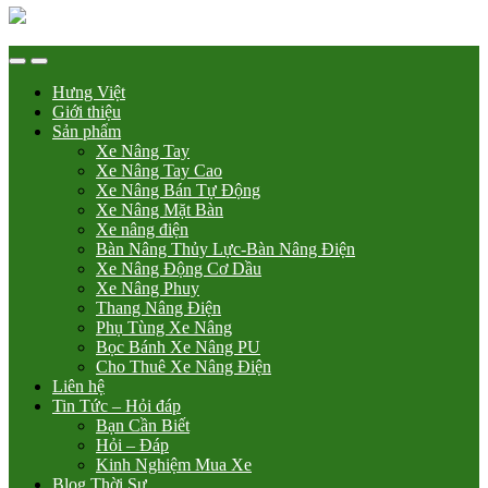
Hưng Việt
Giới thiệu
Sản phẩm
Xe Nâng Tay
Xe Nâng Tay Cao
Xe Nâng Bán Tự Động
Xe Nâng Mặt Bàn
Xe nâng điện
Bàn Nâng Thủy Lực-Bàn Nâng Điện
Xe Nâng Động Cơ Dầu
Xe Nâng Phuy
Thang Nâng Điện
Phụ Tùng Xe Nâng
Bọc Bánh Xe Nâng PU
Cho Thuê Xe Nâng Điện
Liên hệ
Tin Tức – Hỏi đáp
Bạn Cần Biết
Hỏi – Đáp
Kinh Nghiệm Mua Xe
Blog Thời Sự