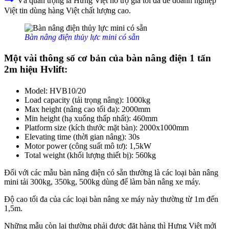
Và quan trọng là Hưng Việt hỗ trợ giá tối đa để doanh nghiệp
Việt tin dùng hàng Việt chất lượng cao.
Bàn nâng điện thủy lực mini có sẵn
Một vài thông số cơ bản của bàn nâng điện 1 tấn
2m hiệu Hvlift:
Model: HVB10/20
Load capacity (tải trọng nâng): 1000kg
Max height (nâng cao tối đa): 2000mm
Min height (hạ xuống thấp nhất): 460mm
Platform size (kích thước mặt bàn): 2000x1000mm
Elevating time (thời gian nâng): 30s
Motor power (công suất mô tơ): 1,5kW
Total weight (khối lượng thiết bị): 560kg
Đối với các mẫu bàn nâng điện có sẵn thường là các loại bàn nâng
mini tải 300kg, 350kg, 500kg dùng để làm bàn nâng xe máy.
Độ cao tối đa của các loại bàn nâng xe máy này thường từ 1m đến
1,5m.
Những mẫu còn lại thường phải được đặt hàng thì Hưng Việt mới