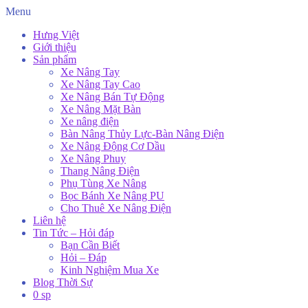
Menu
Hưng Việt
Giới thiệu
Sản phẩm
Xe Nâng Tay
Xe Nâng Tay Cao
Xe Nâng Bán Tự Động
Xe Nâng Mặt Bàn
Xe nâng điện
Bàn Nâng Thủy Lực-Bàn Nâng Điện
Xe Nâng Động Cơ Dầu
Xe Nâng Phuy
Thang Nâng Điện
Phụ Tùng Xe Nâng
Bọc Bánh Xe Nâng PU
Cho Thuê Xe Nâng Điện
Liên hệ
Tin Tức – Hỏi đáp
Bạn Cần Biết
Hỏi – Đáp
Kinh Nghiệm Mua Xe
Blog Thời Sự
0 sp