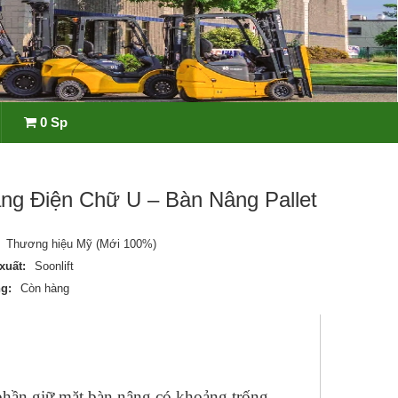
0 Sp
ng Điện Chữ U – Bàn Nâng Pallet
Thương hiệu Mỹ (Mới 100%)
xuất:
Soonlift
ng:
Còn hàng
 phần giữ mặt bàn nâng có khoảng trống