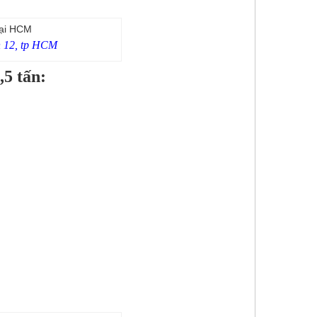
n 12, tp HCM
,5 tấn: