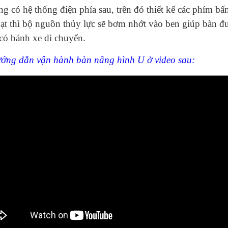
g có hệ thống điện phía sau, trên đó thiết kế các phím 
ạt thì bộ nguồn thủy lực sẽ bơm nhớt vào ben giúp bàn đ
có bánh xe di chuyển.
ớng dẫn vận hành bàn nâng hình U ở video sau: