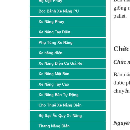
Bộ Kẹp Phuy
giống 
Bọc Bánh Xe Nâng PU
pallet.
Xe Nâng Phuy
Xe Nâng Tay Điện
Phụ Tùng Xe Nâng
Chức 
Xe nâng điện
Chức 
Xe Nâng Điện Cũ Giá Rẻ
Bàn nâ
Xe Nâng Mặt Bàn
dược ph
Xe Nâng Tay Cao
chuyển 
Xe Nâng Bán Tự Động
Cho Thuê Xe Nâng Điện
Bộ Sạc Ắc Quy Xe Nâng
Nguyên
Thang Nâng Điện