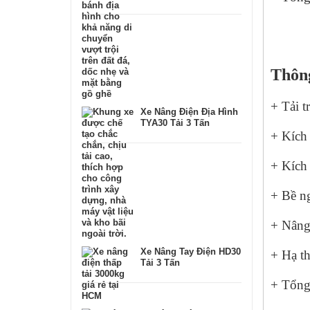
Thông
+ Tải t
Xe Nâng Điện Địa Hình
TYA30 Tải 3 Tấn
+ Kích
+ Kích
+ Bề n
+ Nâng
Xe Nâng Tay Điện HD30
+ Hạ t
Tải 3 Tấn
+ Tổng