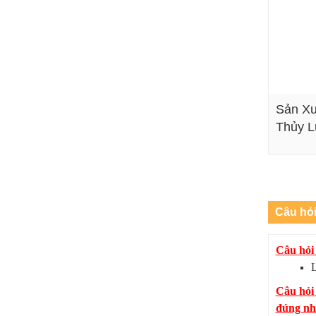
Sản Xu
Thủy L
Câu hỏ
Câu hỏi 
L
Câu hỏi
đúng như