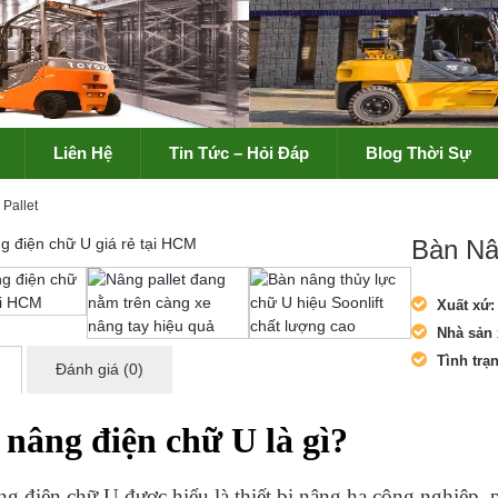
Liên Hệ
Tin Tức – Hỏi Đáp
Blog Thời Sự
Pallet
Bàn Nâ
Xuất xứ:
Nhà sản 
Tình trạ
Đánh giá (0)
nâng điện chữ U là gì?
g điện chữ U được hiểu là thiết bị nâng hạ công nghiệp,