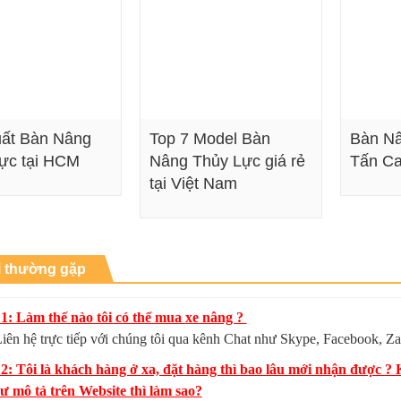
ất Bàn Nâng
Top 7 Model Bàn
Bàn Nâ
ực tại HCM
Nâng Thủy Lực giá rẻ
Tấn C
tại Việt Nam
Xem chi tiết
Xem chi tiết
i thường gặp
1: Làm thế nào tôi có thể mua xe nâng ?
iên hệ trực tiếp với chúng tôi qua kênh Chat như Skype, Facebook, Za
 2: Tôi là khách hàng ở xa, đặt hàng thì bao lâu mới nhận được 
 mô tả trên Website thì làm sao?