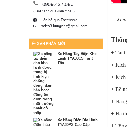
0909.427.086
( Đặt hàng qua điện thoại )
Xem
Liên hệ qua Facebook
sales3.hungviet@gmail.com
Thông
SẢN PHẨM MỚI
+ Tải t
Xe Nâng Tay Điện Kho
Lạnh TYA30CS Tải 3
Tấn
+ Kích
+ Kích
+ Bề n
+ Nâng
+ Hạ t
Xe Nâng Điện Địa Hình
TYA30PS Cao Cấp
+ Tổng