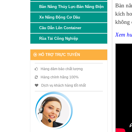
Bàn nân
Bàn Nâng Thủy Lực-Bàn Nâng Điện
kích ho
Xe Nâng Động Cơ Dầu
không 
Cầu Dẫn Lên Container
Xem hư
Rùa Tải Công Nghiệp
HỔ TRỢ TRỰC TUYẾN
Hàng đảm bảo chất lượng
Hàng chính hãng 100%
Dịch vụ khách hàng tốt nhất