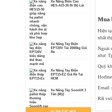
Xe Nâng Điện Cao
HES-A15-30 Đi Bộ Lái
Mua b
Hiện t
nhất th
Xe Nâng Tay Điện
Ngoài 
EPT20V Tải 2000kg Giá
Rẻ
như: T
Quý khá
Xe Nâng Tay Điện
EPT15-EZ Giá Rẻ Tại
Hotlin
HCM
Email:
Xe Nâng Tay Soonlift 3
Tấn (Mỹ)
Rất vu
TIN TỨC MỚI