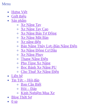
Menu
Hưng Việt
Giới thiệu
Sản phẩm
Xe Nâng Tay
Xe Nâng Tay Cao
Xe Nâng Bán Tự Động
Xe Nâng Mặt Bàn
Xe nâng điện
Bàn Nâng Thủy Lực-Bàn Nâng Điện
Xe Nâng Động Cơ Dầu
Xe Nâng Phuy
Thang Nâng Điện
Phụ Tùng Xe Nâng
Bọc Bánh Xe Nâng PU
Cho Thuê Xe Nâng Điện
Liên hệ
Tin Tức – Hỏi đáp
Bạn Cần Biết
Hỏi – Đáp
Kinh Nghiệm Mua Xe
Blog Thời Sự
0 sp