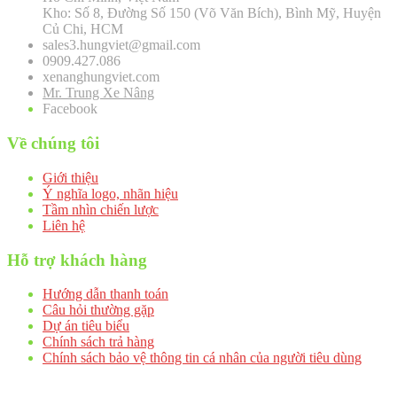
Kho: Số 8, Đường Số 150 (Võ Văn Bích), Bình Mỹ, Huyện
Củ Chi, HCM
sales3.hungviet@gmail.com
0909.427.086
xenanghungviet.com
Mr. Trung Xe Nâng
Facebook
Về chúng tôi
Giới thiệu
Ý nghĩa logo, nhãn hiệu
Tầm nhìn chiến lược
Liên hệ
Hỗ trợ khách hàng
Hướng dẫn thanh toán
Câu hỏi thường gặp
Dự án tiêu biểu
Chính sách trả hàng
Chính sách bảo vệ thông tin cá nhân của người tiêu dùng