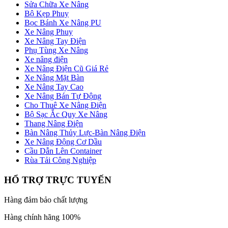
Sửa Chữa Xe Nâng
Bộ Kẹp Phuy
Bọc Bánh Xe Nâng PU
Xe Nâng Phuy
Xe Nâng Tay Điện
Phụ Tùng Xe Nâng
Xe nâng điện
Xe Nâng Điện Cũ Giá Rẻ
Xe Nâng Mặt Bàn
Xe Nâng Tay Cao
Xe Nâng Bán Tự Động
Cho Thuê Xe Nâng Điện
Bộ Sạc Ắc Quy Xe Nâng
Thang Nâng Điện
Bàn Nâng Thủy Lực-Bàn Nâng Điện
Xe Nâng Động Cơ Dầu
Cầu Dẫn Lên Container
Rùa Tải Công Nghiệp
HỔ TRỢ TRỰC TUYẾN
Hàng đảm bảo chất lượng
Hàng chính hãng 100%