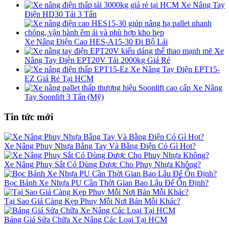
Xe Nâng Tay
Điện HD30 Tải 3 Tấn
Xe Nâng Điện Cao HES-A15-30 Đi Bộ Lái
Xe
Nâng Tay Điện EPT20V Tải 2000kg Giá Rẻ
Xe Nâng Tay Điện EPT15-
EZ Giá Rẻ Tại HCM
Xe Nâng
Tay Soonlift 3 Tấn (Mỹ)
Tin tức mới
Xe Nâng Phuy Nhựa Bằng Tay Và Bằng Điện Có Gì Hot?
Xe Nâng Phuy Sắt Có Dùng Được Cho Phuy Nhựa Không?
Bọc Bánh Xe Nhựa PU Cần Thời Gian Bao Lâu Để Ổn Định?
Tại Sao Giá Càng Kẹp Phuy Mỗi Nơi Bán Mỗi Khác?
Bảng Giá Sửa Chữa Xe Nâng Các Loại Tại HCM