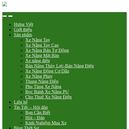
Hưng Việt
Giới thiệu
Sản phẩm
Xe Nâng Tay
Xe Nâng Tay Cao
Xe Nâng Bán Tự Động
Xe Nâng Mặt Bàn
Xe nâng điện
Bàn Nâng Thủy Lực-Bàn Nâng Điện
Xe Nâng Động Cơ Dầu
Xe Nâng Phuy
Thang Nâng Điện
Phụ Tùng Xe Nâng
Bọc Bánh Xe Nâng PU
Cho Thuê Xe Nâng Điện
Liên hệ
Tin Tức – Hỏi đáp
Bạn Cần Biết
Hỏi – Đáp
Kinh Nghiệm Mua Xe
Blog Thời Sự