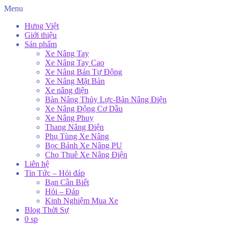
Menu
Hưng Việt
Giới thiệu
Sản phẩm
Xe Nâng Tay
Xe Nâng Tay Cao
Xe Nâng Bán Tự Động
Xe Nâng Mặt Bàn
Xe nâng điện
Bàn Nâng Thủy Lực-Bàn Nâng Điện
Xe Nâng Động Cơ Dầu
Xe Nâng Phuy
Thang Nâng Điện
Phụ Tùng Xe Nâng
Bọc Bánh Xe Nâng PU
Cho Thuê Xe Nâng Điện
Liên hệ
Tin Tức – Hỏi đáp
Bạn Cần Biết
Hỏi – Đáp
Kinh Nghiệm Mua Xe
Blog Thời Sự
0 sp