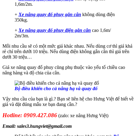
1,6m/2m.
+
Xe nâng quay đổ phuy gắn cân
không dùng điện
350kg.
+
Xe nâng quay đổ phuy điện gắn cân
cao 1,6m/
2m/3m.
Mỗi nhu cầu sẽ có một mức giá khác nhau. Nếu dùng cơ thì giá khá
rẻ chỉ trên dưới 10 triệu. Nếu dùng điện không gắn cân thì giá trên
dưới 30 triệu…
Giá xe nâng quay đổ phuy cũng phụ thuộc vào yếu tố chiều cao
nâng hàng và độ chia của cân.
Bộ điều khiển cho cả nâng hạ và quay đổ
Vậy nhu cầu của bạn là gì.? Bạn sẽ liên hệ cho Hưng Việt để biết về
giá và đặt đúng mẫu xe bạn đang cần.?
Hotline: 0909.427.086
(zalo: xe nâng Hưng Việt)
Email: sales3.hungviet@gmail.com