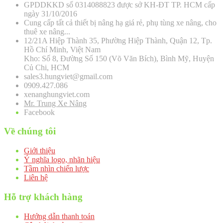
GPDDKKD số 0314088823 được sở KH-ĐT TP. HCM cấp
ngày 31/10/2016
Cung cấp tất cả thiết bị nâng hạ giá rẻ, phụ tùng xe nâng, cho
thuê xe nâng...
12/21A Hiệp Thành 35, Phường Hiệp Thành, Quận 12, Tp.
Hồ Chí Minh, Việt Nam
Kho: Số 8, Đường Số 150 (Võ Văn Bích), Bình Mỹ, Huyện
Củ Chi, HCM
sales3.hungviet@gmail.com
0909.427.086
xenanghungviet.com
Mr. Trung Xe Nâng
Facebook
Về chúng tôi
Giới thiệu
Ý nghĩa logo, nhãn hiệu
Tầm nhìn chiến lược
Liên hệ
Hỗ trợ khách hàng
Hướng dẫn thanh toán