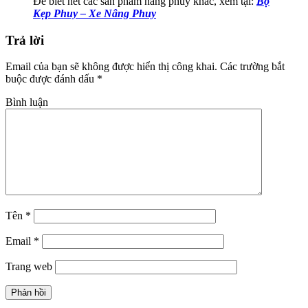
Để biết hết các sản phẩm nâng phuy khác, xem tại:
Bộ
Kẹp Phuy – Xe Nâng Phuy
Trả lời
Email của bạn sẽ không được hiển thị công khai.
Các trường bắt
buộc được đánh dấu
*
Bình luận
Tên
*
Email
*
Trang web