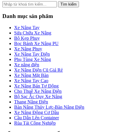
Tìm kiếm
Danh mục sản phẩm
Xe Nâng Tay
Sửa Chữa Xe Nâng
Bộ Kẹp Phuy
Bọc Bánh Xe Nâng PU
Xe Nâng Phuy
Xe Nâng Tay Điện
Phụ Tùng Xe Nâng
Xe nâng điện
Xe Nâng Điện Cũ Giá Rẻ
Xe Nâng Mặt Bàn
Xe Nâng Tay Cao
Xe Nâng Bán Tự Động
Cho Thuê Xe Nâng Điện
Bộ Sạc Ắc Quy Xe Nâng
Thang Nâng Điện
Bàn Nâng Thủy Lực-Bàn Nâng Điện
Xe Nâng Động Cơ Dầu
Cầu Dẫn Lên Container
Rùa Tải Công Nghiệp