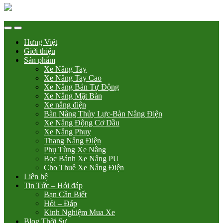
Hưng Việt
Giới thiệu
Sản phẩm
Xe Nâng Tay
Xe Nâng Tay Cao
Xe Nâng Bán Tự Động
Xe Nâng Mặt Bàn
Xe nâng điện
Bàn Nâng Thủy Lực-Bàn Nâng Điện
Xe Nâng Động Cơ Dầu
Xe Nâng Phuy
Thang Nâng Điện
Phụ Tùng Xe Nâng
Bọc Bánh Xe Nâng PU
Cho Thuê Xe Nâng Điện
Liên hệ
Tin Tức – Hỏi đáp
Bạn Cần Biết
Hỏi – Đáp
Kinh Nghiệm Mua Xe
Blog Thời Sự