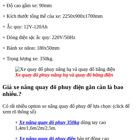
+ Độ cao gầm xe: 90mm
+ Kích thước tổng thể của xe: 2250x900x1700mm
+ Ắc quy: 12V-120Ah
+ Dòng điện sặc ắc quy: 220V/50Hz
+ Bánh xe nilon: 180x50mm
+ Trọng lượng xe: 350kg.
Xe quay đổ phuy nâng hạ và quay đổ bằng điện
Giá xe nâng quay đổ phuy điện gắn cân là bao
nhiêu.?
Có rất nhiều option xe nâng quay đổ phuy để lựa chọn: (click để
xem rõ thông số)
+
Xe nâng quay đổ phuy 350kg
dùng tay cao
1,4m/1,6m/2m/2,5m.
+
Xe nâng quay đổ phuy điện
bán tự động cao