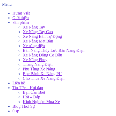
Menu
Hưng Việt
Giới thiệu
Sản phẩm
Xe Nâng Tay
Xe Nâng Tay Cao
Xe Nâng Bán Tự Động
Xe Nâng Mặt Bàn
Xe nâng điện
Bàn Nâng Thủy Lực-Bàn Nâng Điện
Xe Nâng Động Cơ Dầu
Xe Nâng Phuy
Thang Nâng Điện
Phụ Tùng Xe Nâng
Bọc Bánh Xe Nâng PU
Cho Thuê Xe Nâng Điện
Liên hệ
Tin Tức – Hỏi đáp
Bạn Cần Biết
Hỏi – Đáp
Kinh Nghiệm Mua Xe
Blog Thời Sự
0 sp