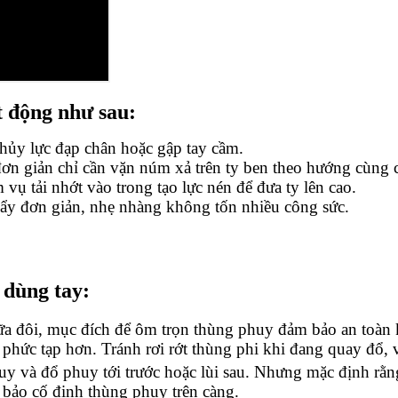
t động như sau:
hủy lực đạp chân hoặc gập tay cầm.
ơn giản chỉ cần vặn núm xả trên ty ben theo hướng cùng 
ụ tải nhớt vào trong tạo lực nén để đưa ty lên cao.
ẩy đơn giản, nhẹ nhàng không tốn nhiều công sức.
 dùng tay:
a đôi, mục đích để ôm trọn thùng phuy đảm bảo an toàn 
phức tạp hơn. Tránh rơi rớt thùng phi khi đang quay đổ, v
y và đổ phuy tới trước hoặc lùi sau. Nhưng mặc định rằn
bảo cố định thùng phuy trên càng.