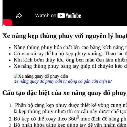
Xe nâng kẹp thùng phuy với nguyên lý hoạ
Nâng thùng phuy hóa chất lên cao bằng kích nâng t
Có van xả tay để hạ bộ kẹp phuy xuống. Thao tác đ
Khi kích bơm thủy lực, ống ben màu đen làm nhiệm v
Xe nâng thùng phuy bằng tay giúp di chuyển kéo đ
Xe nâng quay đổ phuy bán tự động có gắn cân điện tử
Cấu tạo đặc biệt của xe nâng quay đổ phuy
Phần bộ càng kẹp phuy được thiết kế vòng cung nữ
là kẹp thùng phuy nhựa thì cơ cấu này được chế tạo 
0
Bộ kẹp có thể xoay theo 360
mục đích để nâng phu
Bộ phận khóa càng kẹp dùng tay để vặn nhằm đảm 