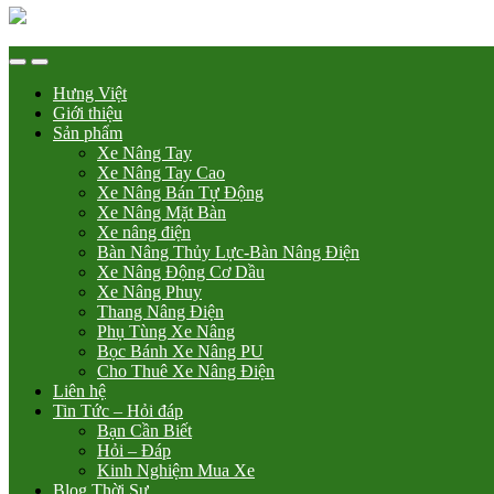
Hưng Việt
Giới thiệu
Sản phẩm
Xe Nâng Tay
Xe Nâng Tay Cao
Xe Nâng Bán Tự Động
Xe Nâng Mặt Bàn
Xe nâng điện
Bàn Nâng Thủy Lực-Bàn Nâng Điện
Xe Nâng Động Cơ Dầu
Xe Nâng Phuy
Thang Nâng Điện
Phụ Tùng Xe Nâng
Bọc Bánh Xe Nâng PU
Cho Thuê Xe Nâng Điện
Liên hệ
Tin Tức – Hỏi đáp
Bạn Cần Biết
Hỏi – Đáp
Kinh Nghiệm Mua Xe
Blog Thời Sự