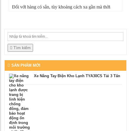
Đối với hàng có sẵn, tùy khoảng cách xa gần mà thời
gian giao hàng có thể từ 4-5 ngày. Nếu sản phẩm không
đúng như mô tả, bạn có thể từ chối nhận hàng, mọi chi
phí vận chuyển chúng tôi sẽ chịu hoàn toàn.
Tìm kiếm
SẢN PHẨM MỚI
Xe Nâng Tay Điện Kho Lạnh TYA30CS Tải 3 Tấn