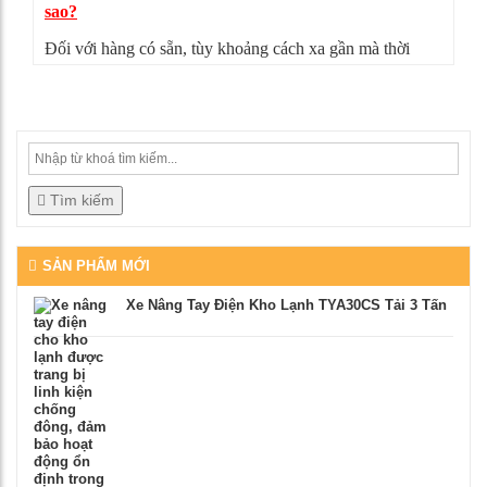
sao?
Đối với hàng có sẵn, tùy khoảng cách xa gần mà thời
gian giao hàng có thể từ 4-5 ngày. Nếu sản phẩm không
đúng như mô tả, bạn có thể từ chối nhận hàng, mọi chi
phí vận chuyển chúng tôi sẽ chịu hoàn toàn.
Tìm kiếm
SẢN PHẨM MỚI
Xe Nâng Tay Điện Kho Lạnh TYA30CS Tải 3 Tấn