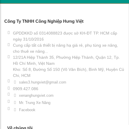
Công Ty TNHH Công Nghiệp Hưng Việt
GPDDKKD số 0314088823 được sở KH-ĐT TP. HCM cấp
ngày 31/10/2016
Cung cấp tất cả thiết bị nâng hạ giá rẻ, phụ tùng xe nâng,
cho thuê xe nâng...
12/21A Hiệp Thành 35, Phường Hiệp Thành, Quận 12, Tp.
Hồ Chí Minh, Việt Nam
Kho: Số 8, Đường Số 150 (Võ Văn Bích), Bình Mỹ, Huyện Củ
Chi, HCM
sales3.hungviet@gmail.com
0909.427.086
xenanghungviet.com
Mr. Trung Xe Nâng
Facebook
Về chúng tôi