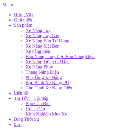
Menu
Hưng Việt
Giới thiệu
Sản phẩm
Xe Nâng Tay
Xe Nâng Tay Cao
Xe Nâng Bán Tự Động
Xe Nâng Mặt Bàn
Xe nâng điện
Bàn Nâng Thủy Lực-Bàn Nâng Điện
Xe Nâng Động Cơ Dầu
Xe Nâng Phuy
Thang Nâng Điện
Phụ Tùng Xe Nâng
Bọc Bánh Xe Nâng PU
Cho Thuê Xe Nâng Điện
Liên hệ
Tin Tức – Hỏi đáp
Bạn Cần Biết
Hỏi – Đáp
Kinh Nghiệm Mua Xe
Blog Thời Sự
0 sp