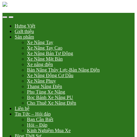
Hưng Việt
Giới thiệu
Sản phẩm
Xe Nâng Tay
Xe Nâng Tay Cao
Xe Nâng Bán Tự Động
Xe Nâng Mặt Bàn
Xe nâng điện
Bàn Nâng Thủy Lực-Bàn Nâng Điện
Xe Nâng Động Cơ Dầu
Xe Nâng Phuy
Thang Nâng Điện
Phụ Tùng Xe Nâng
Bọc Bánh Xe Nâng PU
Cho Thuê Xe Nâng Điện
Liên hệ
Tin Tức – Hỏi đáp
Bạn Cần Biết
Hỏi – Đáp
Kinh Nghiệm Mua Xe
Blog Thời Sự