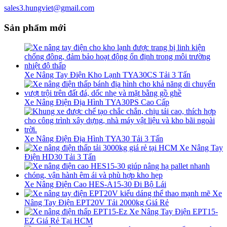
sales3.hungviet@gmail.com
Sản phẩm mới
Xe Nâng Tay Điện Kho Lạnh TYA30CS Tải 3 Tấn
Xe Nâng Điện Địa Hình TYA30PS Cao Cấp
Xe Nâng Điện Địa Hình TYA30 Tải 3 Tấn
Xe Nâng Tay
Điện HD30 Tải 3 Tấn
Xe Nâng Điện Cao HES-A15-30 Đi Bộ Lái
Xe
Nâng Tay Điện EPT20V Tải 2000kg Giá Rẻ
Xe Nâng Tay Điện EPT15-
EZ Giá Rẻ Tại HCM