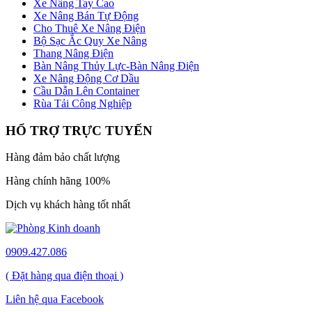
Xe Nâng Tay Cao
Xe Nâng Bán Tự Động
Cho Thuê Xe Nâng Điện
Bộ Sạc Ắc Quy Xe Nâng
Thang Nâng Điện
Bàn Nâng Thủy Lực-Bàn Nâng Điện
Xe Nâng Động Cơ Dầu
Cầu Dẫn Lên Container
Rùa Tải Công Nghiệp
HỔ TRỢ TRỰC TUYẾN
Hàng đảm bảo chất lượng
Hàng chính hãng 100%
Dịch vụ khách hàng tốt nhất
0909.427.086
( Đặt hàng qua điện thoại )
Liên hệ qua Facebook