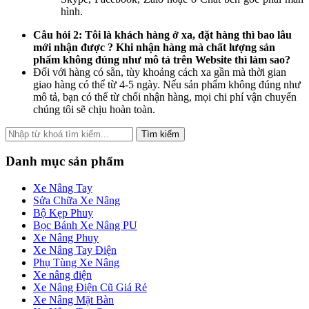
hình.
Câu hỏi 2: Tôi là khách hàng ở xa, đặt hàng thì bao lâu
mới nhận được ? Khi nhận hàng mà chất lượng sản
phẩm không đúng như mô tả trên Website thì làm sao?
Đối với hàng có sẵn, tùy khoảng cách xa gần mà thời gian
giao hàng có thể từ 4-5 ngày. Nếu sản phẩm không đúng như
mô tả, bạn có thể từ chối nhận hàng, mọi chi phí vận chuyển
chúng tôi sẽ chịu hoàn toàn.
Tìm kiếm
Danh mục sản phẩm
Xe Nâng Tay
Sửa Chữa Xe Nâng
Bộ Kẹp Phuy
Bọc Bánh Xe Nâng PU
Xe Nâng Phuy
Xe Nâng Tay Điện
Phụ Tùng Xe Nâng
Xe nâng điện
Xe Nâng Điện Cũ Giá Rẻ
Xe Nâng Mặt Bàn