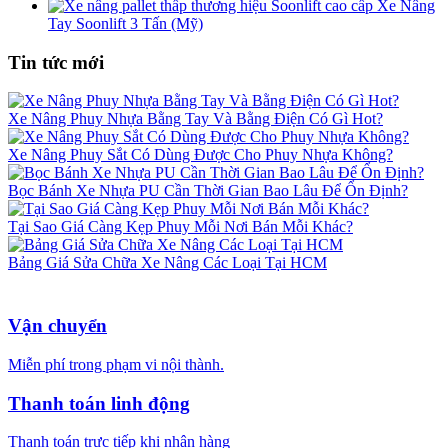
Xe Nâng
Tay Soonlift 3 Tấn (Mỹ)
Tin tức mới
Xe Nâng Phuy Nhựa Bằng Tay Và Bằng Điện Có Gì Hot?
Xe Nâng Phuy Sắt Có Dùng Được Cho Phuy Nhựa Không?
Bọc Bánh Xe Nhựa PU Cần Thời Gian Bao Lâu Để Ổn Định?
Tại Sao Giá Càng Kẹp Phuy Mỗi Nơi Bán Mỗi Khác?
Bảng Giá Sửa Chữa Xe Nâng Các Loại Tại HCM
Vận chuyển
Miễn phí trong phạm vi nội thành.
Thanh toán linh động
Thanh toán trực tiếp khi nhận hàng