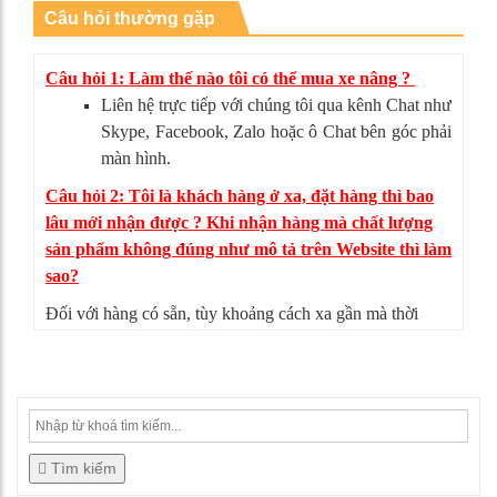
Câu hỏi thường gặp
Câu hỏi 1: Làm thế nào tôi có thể mua xe nâng ?
Liên hệ trực tiếp với chúng tôi qua kênh Chat như
Skype, Facebook, Zalo hoặc ô Chat bên góc phải
màn hình.
Câu hỏi 2: Tôi là khách hàng ở xa, đặt hàng thì bao
lâu mới nhận được ? Khi nhận hàng mà chất lượng
sản phẩm không đúng như mô tả trên Website thì làm
sao?
Đối với hàng có sẵn, tùy khoảng cách xa gần mà thời
gian giao hàng có thể từ 4-5 ngày. Nếu sản phẩm không
đúng như mô tả, bạn có thể từ chối nhận hàng, mọi chi
phí vận chuyển chúng tôi sẽ chịu hoàn toàn.
Tìm kiếm